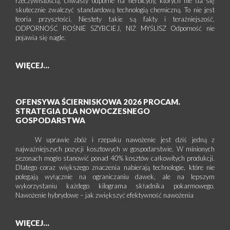
rzeczywistością: chwasty odporne na herbicydy, których nie da się
skutecznie zwalczyć standardową technologią chemiczną. To nie jest
teoria przyszłości. Niestety takie są fakty i teraźniejszość.
ODPORNOŚĆ ROŚNIE SZYBCIEJ, NIŻ MYŚLISZ Odporność nie
pojawia się nagle.
WIĘCEJ...
OFENSYWA ŚCIERNISKOWA 2026 PROCAM.
STRATEGIA DLA NOWOCZESNEGO
GOSPODARSTWA
W uprawie zbóż i rzepaku nawożenie jest dziś jedną z
najważniejszych pozycji kosztowych w gospodarstwie. W minionych
sezonach mogło stanowić ponad 40% kosztów całkowitych produkcji.
Dlatego coraz większego znaczenia nabierają technologie, które nie
polegają wyłącznie na ograniczaniu dawek, ale na lepszym
wykorzystaniu każdego kilograma składnika pokarmowego.
Nawożenie hybrydowe – jak zwiększyć efektywność nawożenia
WIĘCEJ...