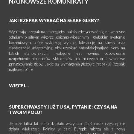
NAJNOWSZE KOMUNIKATY
JAKI RZEPAK WYBRAĆ NA SŁABE GLEBY?
Wybierając rzepak na słabe gleby, należy zdecydować się na wczesne
odmiany o silnym wigorze jesienno-wiosennym i głębokim systemie
korzeniowym, które wykazują wysoką tolerancję na stresy oraz
elastyczność adaptacyjną. Aby uzyskać satysfakcjonujące plony na
takich stanowiskach, niezbędne jest również odpowiednie
uzupełnienie niedoborów składników pokarmowych oraz właściwe
przygotowanie gleby. Jakie są wymagania glebowe rzepaku? Rzepak
najlepiej rośnie
WIĘCEJ...
SUPERCHWASTY JUŻ TU SĄ. PYTANIE: CZY SĄ NA
TWOIM POLU?
Jeszcze kilka lat temu działało wszystko. Dziś coraz częściej nie
działa większość. Rolnicy w całej Europie mierzą się z nową