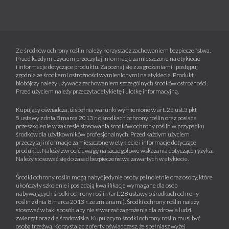
Ze środków ochrony roślin należy korzystać z zachowaniem bezpieczeństwa.
Przed każdym użyciem przeczytaj informacje zamieszczone na etykiecie
i informacje dotyczące produktu. Zapoznaj się z zagrożeniami i postępuj
zgodnie ze środkami ostrożności wymienionymi na etykiecie. Produkt
biobójczy należy używać z zachowaniem szczególnych środków ostrożności.
Przed użyciem należy przeczytać etykietę i ulotkę informacyjną.
Kupujący oświadcza, iż spełnia warunki wymienione w art. 25 ust.3 pkt
5 ustawy z dnia 8 marca 2013 r. o środkach ochrony roślin oraz posiada
przeszkolenie w zakresie stosowania środków ochrony roślin w przypadku
środków dla użytkowników profesjonalnych. Przed każdym użyciem
przeczytaj informacje zamieszczone w etykiecie i informacje dotyczące
produktu. Należy zwrócić uwagę na szczegółowe wskazania dotyczące ryzyka.
Należy stosować się do zasad bezpieczeństwa zawartych w etykiecie.
Środki ochrony roślin mogą nabyć jedynie osoby pełnoletnie oraz osoby, które
ukończyły szkolenie i posiadają kwalifikacje wymagane dla osób
nabywających środki ochrony roślin (art. 28 ustawy o środkach ochrony
roślin z dnia 8 marca 2013 r. ze zmianami). Środki ochrony roślin należy
stosować w taki sposób, aby nie stwarzać zagrożenia dla zdrowia ludzi,
zwierząt oraz dla środowiska. Kupującym środki ochrony roślin musi być
osobą trzeźwą. Korzystając z oferty oświadczasz, że spełniasz wyżej