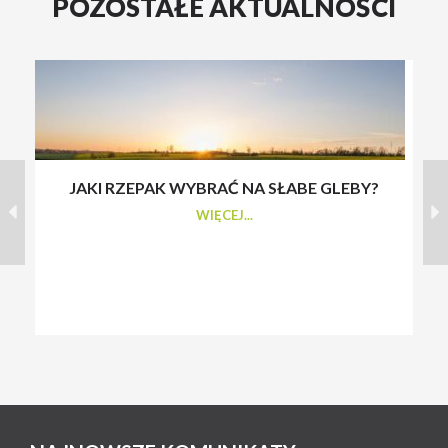
POZOSTAŁE AKTUALNOŚCI
JAKI RZEPAK WYBRAĆ NA SŁABE GLEBY?
S
WIĘCEJ...