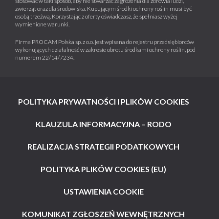
stosować w taki sposób, aby nie stwarzać zagrożenia dla zdrowia ludzi,
zwierząt oraz dla środowiska. Kupującym środki ochrony roślin musi być
osobą trzeźwą. Korzystając z oferty oświadczasz, że spełniasz wyżej
wymienione warunki.
Firma PROCAM Polska sp. z o.o. jest wpisana do rejestru przedsiębiorców
wykonujących działalność w zakresie obrotu środkami ochrony roślin, pod
numerem 22/14/7234.
POLITYKA PRYWATNOŚCI I PLIKÓW COOKIES
KLAUZULA INFORMACYJNA – RODO
REALIZACJA STRATEGII PODATKOWYCH
POLITYKA PLIKÓW COOKIES (EU)
USTAWIENIA COOKIE
KOMUNIKAT ZGŁOSZEŃ WEWNĘTRZNYCH