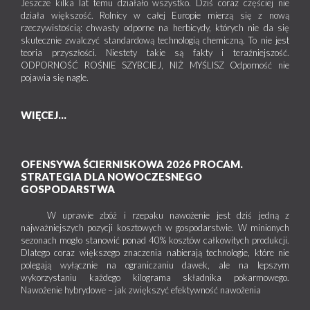
Jeszcze kilka lat temu działało wszystko. Dziś coraz częściej nie
działa większość. Rolnicy w całej Europie mierzą się z nową
rzeczywistością: chwasty odporne na herbicydy, których nie da się
skutecznie zwalczyć standardową technologią chemiczną. To nie jest
teoria przyszłości. Niestety takie są fakty i teraźniejszość.
ODPORNOŚĆ ROŚNIE SZYBCIEJ, NIŻ MYŚLISZ Odporność nie
pojawia się nagle.
WIĘCEJ...
OFENSYWA ŚCIERNISKOWA 2026 PROCAM.
STRATEGIA DLA NOWOCZESNEGO
GOSPODARSTWA
W uprawie zbóż i rzepaku nawożenie jest dziś jedną z
najważniejszych pozycji kosztowych w gospodarstwie. W minionych
sezonach mogło stanowić ponad 40% kosztów całkowitych produkcji.
Dlatego coraz większego znaczenia nabierają technologie, które nie
polegają wyłącznie na ograniczaniu dawek, ale na lepszym
wykorzystaniu każdego kilograma składnika pokarmowego.
Nawożenie hybrydowe – jak zwiększyć efektywność nawożenia