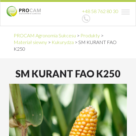
+48 58 762 80 30
PROCAM Agronomia Sukcesu
>
Produkty
>
Materiał siewny
>
Kukurydza
>
SM KURANT FAO
K250
SM KURANT FAO K250