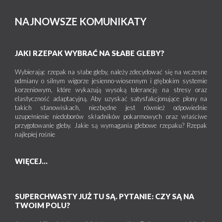
NAJNOWSZE KOMUNIKATY
JAKI RZEPAK WYBRAĆ NA SŁABE GLEBY?
Wybierając rzepak na słabe gleby, należy zdecydować się na wczesne
odmiany o silnym wigorze jesienno-wiosennym i głębokim systemie
korzeniowym, które wykazują wysoką tolerancję na stresy oraz
elastyczność adaptacyjną. Aby uzyskać satysfakcjonujące plony na
takich stanowiskach, niezbędne jest również odpowiednie
uzupełnienie niedoborów składników pokarmowych oraz właściwe
przygotowanie gleby. Jakie są wymagania glebowe rzepaku? Rzepak
najlepiej rośnie
WIĘCEJ...
SUPERCHWASTY JUŻ TU SĄ. PYTANIE: CZY SĄ NA
TWOIM POLU?