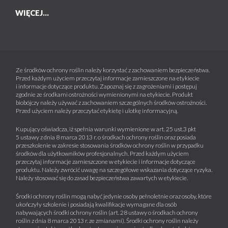
WIĘCEJ...
Ze środków ochrony roślin należy korzystać z zachowaniem bezpieczeństwa.
Przed każdym użyciem przeczytaj informacje zamieszczone na etykiecie
i informacje dotyczące produktu. Zapoznaj się z zagrożeniami i postępuj
zgodnie ze środkami ostrożności wymienionymi na etykiecie. Produkt
biobójczy należy używać z zachowaniem szczególnych środków ostrożności.
Przed użyciem należy przeczytać etykietę i ulotkę informacyjną.
Kupujący oświadcza, iż spełnia warunki wymienione w art. 25 ust.3 pkt
5 ustawy z dnia 8 marca 2013 r. o środkach ochrony roślin oraz posiada
przeszkolenie w zakresie stosowania środków ochrony roślin w przypadku
środków dla użytkowników profesjonalnych. Przed każdym użyciem
przeczytaj informacje zamieszczone w etykiecie i informacje dotyczące
produktu. Należy zwrócić uwagę na szczegółowe wskazania dotyczące ryzyka.
Należy stosować się do zasad bezpieczeństwa zawartych w etykiecie.
Środki ochrony roślin mogą nabyć jedynie osoby pełnoletnie oraz osoby, które
ukończyły szkolenie i posiadają kwalifikacje wymagane dla osób
nabywających środki ochrony roślin (art. 28 ustawy o środkach ochrony
roślin z dnia 8 marca 2013 r. ze zmianami). Środki ochrony roślin należy