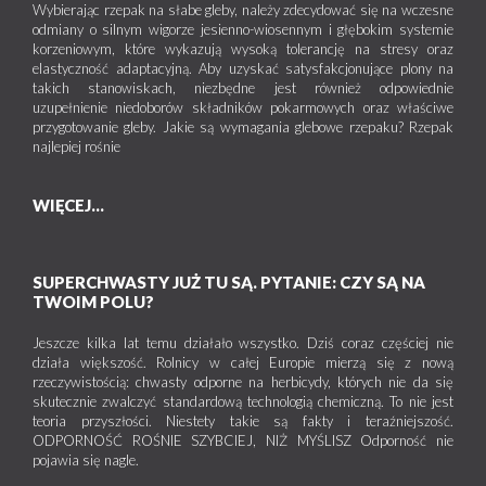
Wybierając rzepak na słabe gleby, należy zdecydować się na wczesne
odmiany o silnym wigorze jesienno-wiosennym i głębokim systemie
korzeniowym, które wykazują wysoką tolerancję na stresy oraz
elastyczność adaptacyjną. Aby uzyskać satysfakcjonujące plony na
takich stanowiskach, niezbędne jest również odpowiednie
uzupełnienie niedoborów składników pokarmowych oraz właściwe
przygotowanie gleby. Jakie są wymagania glebowe rzepaku? Rzepak
najlepiej rośnie
WIĘCEJ...
SUPERCHWASTY JUŻ TU SĄ. PYTANIE: CZY SĄ NA
TWOIM POLU?
Jeszcze kilka lat temu działało wszystko. Dziś coraz częściej nie
działa większość. Rolnicy w całej Europie mierzą się z nową
rzeczywistością: chwasty odporne na herbicydy, których nie da się
skutecznie zwalczyć standardową technologią chemiczną. To nie jest
teoria przyszłości. Niestety takie są fakty i teraźniejszość.
ODPORNOŚĆ ROŚNIE SZYBCIEJ, NIŻ MYŚLISZ Odporność nie
pojawia się nagle.