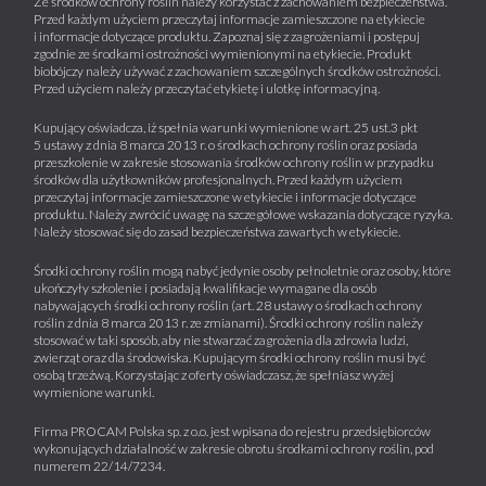
Ze środków ochrony roślin należy korzystać z zachowaniem bezpieczeństwa.
Przed każdym użyciem przeczytaj informacje zamieszczone na etykiecie
i informacje dotyczące produktu. Zapoznaj się z zagrożeniami i postępuj
zgodnie ze środkami ostrożności wymienionymi na etykiecie. Produkt
biobójczy należy używać z zachowaniem szczególnych środków ostrożności.
Przed użyciem należy przeczytać etykietę i ulotkę informacyjną.
Kupujący oświadcza, iż spełnia warunki wymienione w art. 25 ust.3 pkt
5 ustawy z dnia 8 marca 2013 r. o środkach ochrony roślin oraz posiada
przeszkolenie w zakresie stosowania środków ochrony roślin w przypadku
środków dla użytkowników profesjonalnych. Przed każdym użyciem
przeczytaj informacje zamieszczone w etykiecie i informacje dotyczące
produktu. Należy zwrócić uwagę na szczegółowe wskazania dotyczące ryzyka.
Należy stosować się do zasad bezpieczeństwa zawartych w etykiecie.
Środki ochrony roślin mogą nabyć jedynie osoby pełnoletnie oraz osoby, które
ukończyły szkolenie i posiadają kwalifikacje wymagane dla osób
nabywających środki ochrony roślin (art. 28 ustawy o środkach ochrony
roślin z dnia 8 marca 2013 r. ze zmianami). Środki ochrony roślin należy
stosować w taki sposób, aby nie stwarzać zagrożenia dla zdrowia ludzi,
zwierząt oraz dla środowiska. Kupującym środki ochrony roślin musi być
osobą trzeźwą. Korzystając z oferty oświadczasz, że spełniasz wyżej
wymienione warunki.
Firma PROCAM Polska sp. z o.o. jest wpisana do rejestru przedsiębiorców
wykonujących działalność w zakresie obrotu środkami ochrony roślin, pod
numerem 22/14/7234.