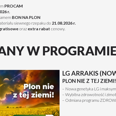
wym
PROCAM
026 r.
ogramem
BON NA PLON
materiału siewnego rzepaku do
21.08.2026 r.
gratisowe
oraz
extra rabat
cenowy.
ANY W PROGRAMI
LG ARRAKIS (NO
PLON NIE Z TEJ ZIEMI!
– Nowa genetyka LG i maksyma
– Wybitna zdrowotność i zimo
– Odmiana programu ZDRO