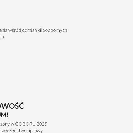
ania wśród odmian kiłoodpornych
in
OWOŚĆ
UM!
erdzony w COBORU 2025
ezpieczeństwo uprawy