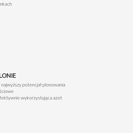
unkach
LONIE
 najwyższy potencjał plonowania
ościowe
ktywnie wykorzystująca azot