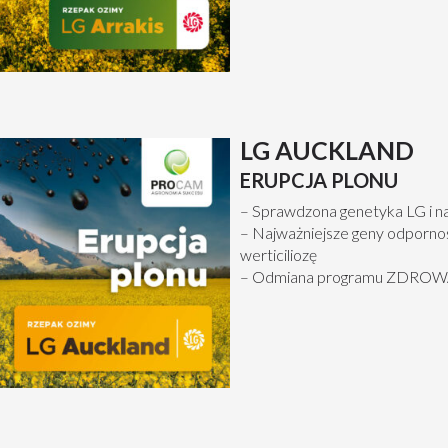
LG AUCKLAND
ERUPCJA PLONU
– Sprawdzona genetyka LG i n
– Najważniejsze geny odporno
werticiliozę
– Odmiana programu ZDRO