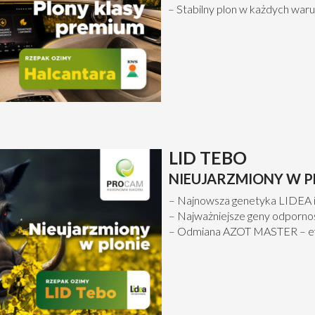
– Stabilny plon w każdych war
LID TEBO
NIEUJARZMIONY W P
– Najnowsza genetyka LIDEA i
– Najważniejsze geny odporn
– Odmiana AZOT MASTER – efe