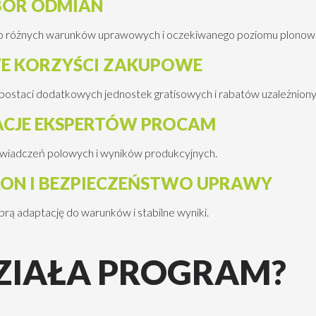
BÓR ODMIAN
 różnych warunków uprawowych i oczekiwanego poziomu plonowa
 KORZYŚCI ZAKUPOWE
postaci dodatkowych jednostek gratisowych i rabatów uzależniony
CJE EKSPERTÓW PROCAM
iadczeń polowych i wyników produkcyjnych.
LON I BEZPIECZEŃSTWO UPRAWY
ą adaptację do warunków i stabilne wyniki.
DZIAŁA PROGRAM?