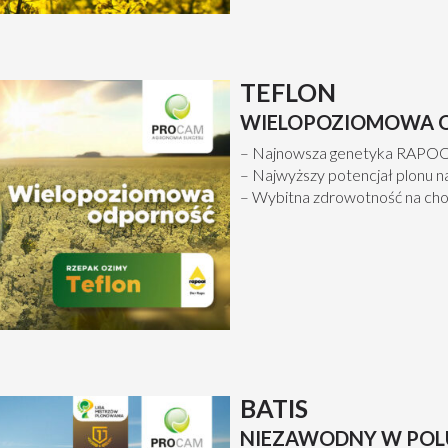
TEFLON
WIELOPOZIOMOWA 
– Najnowsza genetyka RAP
– Najwyższy potencjał plonu na
– Wybitna zdrowotność na cho
BATIS
NIEZAWODNY W POL