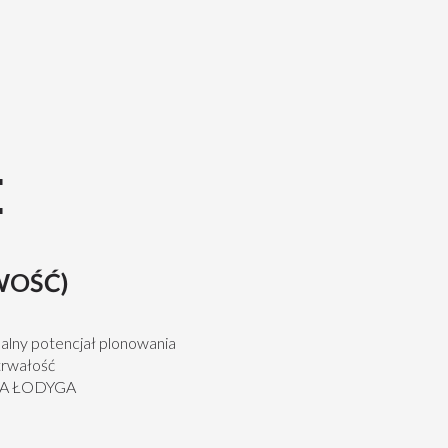
E
WOŚĆ)
lny potencjał plonowania
trwałość
WA ŁODYGA