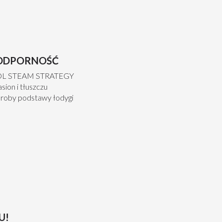
ODPORNOŚĆ
OOL STEAM STRATEGY
sion i tłuszczu
roby podstawy łodygi
U!