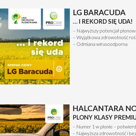
LG BARACUDA
… I REKORD SIĘ UDA!
– Najwyższy potencjał plonow
– Wyjątkowa zdrowotność rośl
– Odmiana wirusoodporna
HALCANTARA N
PLONY KLASY PREMI
– Numer 1 w plonie – potwi
– Najwyższa zdrowotność i b