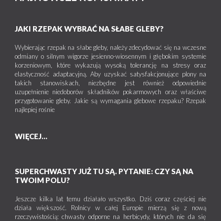
JAKI RZEPAK WYBRAĆ NA SŁABE GLEBY?
Wybierając rzepak na słabe gleby, należy zdecydować się na wczesne
odmiany o silnym wigorze jesienno-wiosennym i głębokim systemie
korzeniowym, które wykazują wysoką tolerancję na stresy oraz
elastyczność adaptacyjną. Aby uzyskać satysfakcjonujące plony na
takich stanowiskach, niezbędne jest również odpowiednie
uzupełnienie niedoborów składników pokarmowych oraz właściwe
przygotowanie gleby. Jakie są wymagania glebowe rzepaku? Rzepak
najlepiej rośnie
WIĘCEJ...
SUPERCHWASTY JUŻ TU SĄ. PYTANIE: CZY SĄ NA
TWOIM POLU?
Jeszcze kilka lat temu działało wszystko. Dziś coraz częściej nie
działa większość. Rolnicy w całej Europie mierzą się z nową
rzeczywistością: chwasty odporne na herbicydy, których nie da się