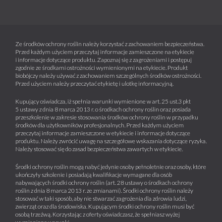
Ze środków ochrony roślin należy korzystać z zachowaniem bezpieczeństwa.
Przed każdym użyciem przeczytaj informacje zamieszczone na etykiecie
i informacje dotyczące produktu. Zapoznaj się z zagrożeniami i postępuj
zgodnie ze środkami ostrożności wymienionymi na etykiecie. Produkt
biobójczy należy używać z zachowaniem szczególnych środków ostrożności.
Przed użyciem należy przeczytać etykietę i ulotkę informacyjną.
Kupujący oświadcza, iż spełnia warunki wymienione w art. 25 ust.3 pkt
5 ustawy z dnia 8 marca 2013 r. o środkach ochrony roślin oraz posiada
przeszkolenie w zakresie stosowania środków ochrony roślin w przypadku
środków dla użytkowników profesjonalnych. Przed każdym użyciem
przeczytaj informacje zamieszczone w etykiecie i informacje dotyczące
produktu. Należy zwrócić uwagę na szczegółowe wskazania dotyczące ryzyka.
Należy stosować się do zasad bezpieczeństwa zawartych w etykiecie.
Środki ochrony roślin mogą nabyć jedynie osoby pełnoletnie oraz osoby, które
ukończyły szkolenie i posiadają kwalifikacje wymagane dla osób
nabywających środki ochrony roślin (art. 28 ustawy o środkach ochrony
roślin z dnia 8 marca 2013 r. ze zmianami). Środki ochrony roślin należy
stosować w taki sposób, aby nie stwarzać zagrożenia dla zdrowia ludzi,
zwierząt oraz dla środowiska. Kupującym środki ochrony roślin musi być
osobą trzeźwą. Korzystając z oferty oświadczasz, że spełniasz wyżej