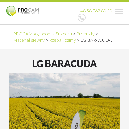
+48 58 762 80 30
PROCAM Agronomia Sukcesu
>
Produkty
>
Materiał siewny
>
Rzepak ozimy
>
LG BARACUDA
LG BARACUDA