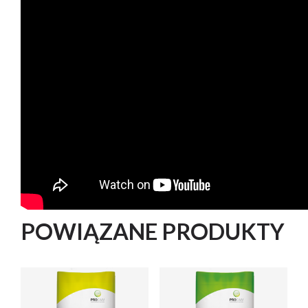
– Wysoka odporność na specyficzne rasy kiły kapusty –
potwierdzona w badaniach IOR PIB w Poznaniu (średni
indeks porażenia 2,6%)
POWIĄZANE PRODUKTY