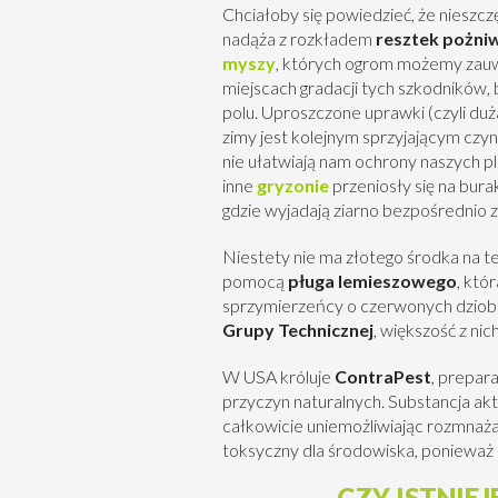
Chciałoby się powiedzieć, że nieszczę
nadąża z rozkładem
resztek pożni
myszy
, których ogrom możemy zauwa
miejscach gradacji tych szkodników, 
polu. Uproszczone uprawki (czyli duż
zimy jest kolejnym sprzyjającym czyn
nie ułatwiają nam ochrony naszych p
inne
gryzonie
przeniosły się na bura
gdzie wyjadają ziarno bezpośrednio z
Niestety nie ma złotego środka na t
pomocą
pługa lemieszowego
, któ
sprzymierzeńcy o czerwonych dziobac
Grupy Technicznej
, większość z nic
W USA króluje
ContraPest
, prepar
przyczyn naturalnych. Substancja ak
całkowicie uniemożliwiając rozmnażani
toksyczny dla środowiska, ponieważ u
CZY ISTNIE