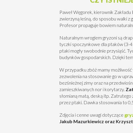
Paweł Węgorek, kierownik Zakładu En
zwierzyną leśną, do sposobu walki z
Profesor propaguje bowiem naturaln
Naturalnym wrogiem gryzoni są drapież
tyczki spoczynkowe dla ptaków (3-4 t
ptaki mogły swobodnie przysiąść. Ty
budynków gospodarskich. Dzięki te
W przypadku zbóż mamy możliwość w
zezwolenia na stosowanie go w upra
bezśnieżnej zimy oraz na przedwiośn
zamieszkiwanych nor i korytarzy.
Zat
słomianą matą, deską itp. Zatrutego
przez ptaki. Dawka stosowania to 0,5
Zdjęcia i cenne uwagi dotyczące
gry
Jakub Mazurkiewicz oraz Krzyszt