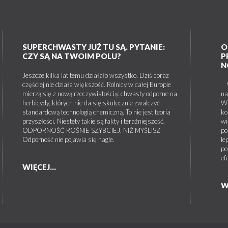
SUPERCHWASTY JUŻ TU SĄ. PYTANIE:
O
CZY SĄ NA TWOIM POLU?
P
N
Jeszcze kilka lat temu działało wszystko. Dziś coraz
częściej nie działa większość. Rolnicy w całej Europie
W 
mierzą się z nową rzeczywistością: chwasty odporne na
na
herbicydy, których nie da się skutecznie zwalczyć
W 
standardową technologią chemiczną. To nie jest teoria
ko
przyszłości. Niestety takie są fakty i teraźniejszość.
wi
ODPORNOŚĆ ROŚNIE SZYBCIEJ, NIŻ MYŚLISZ
po
Odporność nie pojawia się nagle.
le
po
ef
WIĘCEJ...
W