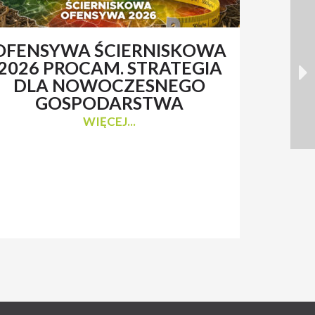
OFENSYWA ŚCIERNISKOWA
RENAT
2026 PROCAM. STRATEGIA
Z 
DLA NOWOCZESNEGO
N
GOSPODARSTWA
WIĘCEJ...