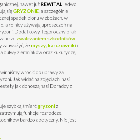
anicznej, nawet już
REWITAL
ledwo
ją się
GRYZONIE
, a szczególnie
cznej spadek plonu w zbożach, w
ho, a rolnicy używają uproszczeń na
 gryzoni. Dodatkowy, tegoroczny brak
ązane ze
zwalczaniem szkodników
my zauważyć, że
myszy, karczowniki
i
 na bulwy ziemniaków oraz kukurydzę,
owinniśmy wrócić do uprawy za
oni. Jak widać na zdjęciach, nasi
estety jak donoszą nasi Doradcy z
uje szybką śmierć
gryzoni
z
zatrzymują funkcje rozrodcze,
szkodników bardzo apetyczny. Nie jest
?