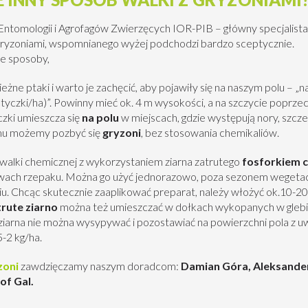
tomologii i Agrofagów Zwierzęcych IOR-PIB – główny specjalista 
 gryzoniami, wspomnianego wyżej podchodzi bardzo sceptycznie.
e sposoby,
ne ptaki i warto je zachęcić, aby pojawiły się na naszym polu – „n
yczki/ha)”. Powinny mieć ok. 4 m wysokości, a na szczycie poprzeczn
czki umieszcza się
na polu
w miejscach, gdzie występują nory, szcze
mu możemy pozbyć się
gryzoni
, bez stosowania chemikaliów.
alki chemicznej z wykorzystaniem ziarna zatrutego
fosforkiem 
wach rzepaku. Można go użyć jednorazowo, poza sezonem wegetacyj
iu. Chcąc skutecznie zaaplikować preparat, należy włożyć ok.10-2
rute ziarno
można też umieszczać w dołkach wykopanych w glebie
 ziarna nie można wysypywać i pozostawiać na powierzchni pola z u
-2 kg/ha.
zoni
zawdzięczamy naszym doradcom:
Damian Góra, Aleksander
of Gal.