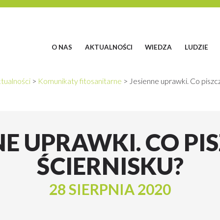
O NAS
AKTUALNOŚCI
WIEDZA
LUDZIE
tualności
>
Komunikaty fitosanitarne
>
Jesienne uprawki. Co piszcz
NE UPRAWKI. CO PI
ŚCIERNISKU?
28 SIERPNIA 2020