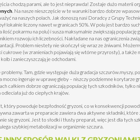
ścia chodzą parami, ale to jest nieprawda! Zostaje dużo materii org
wnych
. Na nasze nieszczęście w te warunki bardzo dobrze wpasowu
żyć na naszych polach. Jak donoszą nasi Doradcy z Grupy Techni
był lokalnie liczony nawet w granicach 50%. W polu jest bardzo suc
a ilość pokarmu na polu) i susza maksymalnie zwiększają populację
nikiem rozwoju ich liczebności. Nakładane na nas ograniczenia zwi
lantacji. Problem niestety nie skończył się wraz ze żniwami. Może
ki cukrowe (w zranieniach pojawiają się wtórne przyrosty), a także
 kolb i zanieczyszczają je odchodami.
e problemy. Tam, gdzie występuje duża gradacja szczurów.myszy, p
ra mocno ingeruje w uprawę gleby – niszczy podziemne korytarze gryz
h całkiem dobrze ograniczają populację tych szkodników, tylko ni
h odleciała już do ciepłych krajów.
at, który powoduje bezpłodność gryzoni, co w konsekwencji powod
tywna zawarta w preparacie zawiera dwa aktywne składniki, które 
e się gryzoni. Jest to słodki i tłusty preparat, więc jest dla tych 
lega szybkiej metabolizacji w organizmie szczura.
JE INNY SPOSÓB WALKI Z GRYZONIAMI