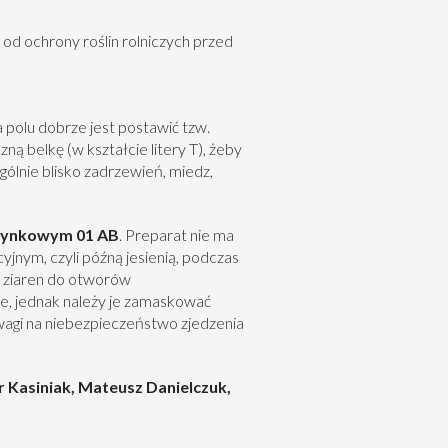
od ochrony roślin rolniczych przed
a polu dobrze jest postawić tzw.
ą belkę (w kształcie litery T), żeby
gólnie blisko zadrzewień, miedz,
cynkowym 01 AB
. Preparat nie ma
nym, czyli późną jesienią, podczas
0 ziaren do otworów
, jednak należy je zamaskować
wagi na niebezpieczeństwo zjedzenia
 Kasiniak, Mateusz Danielczuk,