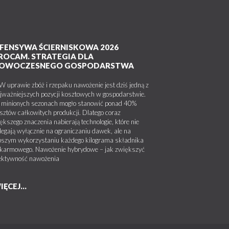
FENSYWA ŚCIERNISKOWA 2026
ROCAM. STRATEGIA DLA
OWOCZESNEGO GOSPODARSTWA
uprawie zbóż i rzepaku nawożenie jest dziś jedną z
jważniejszych pozycji kosztowych w gospodarstwie.
minionych sezonach mogło stanowić ponad 40%
sztów całkowitych produkcji. Dlatego coraz
ększego znaczenia nabierają technologie, które nie
legają wyłącznie na ograniczaniu dawek, ale na
pszym wykorzystaniu każdego kilograma składnika
karmowego. Nawożenie hybrydowe – jak zwiększyć
ektywność nawożenia
IĘCEJ...