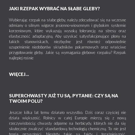
JAKI RZEPAK WYBRAĆ NA SŁABE GLEBY?
Wybierając rzepak na słabe gleby, należy zdecydować się na wczesne
odmiany o silnym wigorze jesienno-wiosennym i głębokim systemie
korzeniowym, które wykazują wysoką tolerancję na stresy oraz
elastyczność adaptacyjną. Aby uzyskać satysfakcjonujące plony na
takich stanowiskach, niezbędne jest również odpowiednie
uzupełnienie niedoborów składników pokarmowych oraz właściwe
przygotowanie gleby. Jakie są wymagania glebowe rzepaku? Rzepak
najlepiej rośnie
WIĘCEJ...
SUPERCHWASTY JUŻ TU SĄ. PYTANIE: CZY SĄ NA
TWOIM POLU?
Jeszcze kilka lat temu działało wszystko. Dziś coraz częściej nie
działa większość. Rolnicy w całej Europie mierzą się z nową
rzeczywistością: chwasty odporne na herbicydy, których nie da się
skutecznie zwalczyć standardową technologią chemiczną. To nie jest
teoria przyszłości. Niestety takie są fakty i teraźniejszość.