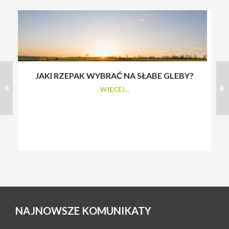
JAKI RZEPAK WYBRAĆ NA SŁABE GLEBY?
S
WIĘCEJ...
NAJNOWSZE KOMUNIKATY