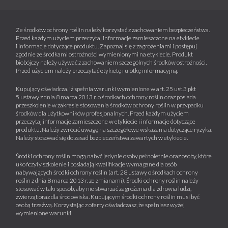
Ze środków ochrony roślin należy korzystać z zachowaniem bezpieczeństwa.
Przed każdym użyciem przeczytaj informacje zamieszczone na etykiecie
i informacje dotyczące produktu. Zapoznaj się z zagrożeniami i postępuj
zgodnie ze środkami ostrożności wymienionymi na etykiecie. Produkt
biobójczy należy używać z zachowaniem szczególnych środków ostrożności.
Przed użyciem należy przeczytać etykietę i ulotkę informacyjną.
Kupujący oświadcza, iż spełnia warunki wymienione w art. 25 ust.3 pkt
5 ustawy z dnia 8 marca 2013 r. o środkach ochrony roślin oraz posiada
przeszkolenie w zakresie stosowania środków ochrony roślin w przypadku
środków dla użytkowników profesjonalnych. Przed każdym użyciem
przeczytaj informacje zamieszczone w etykiecie i informacje dotyczące
produktu. Należy zwrócić uwagę na szczegółowe wskazania dotyczące ryzyka.
Należy stosować się do zasad bezpieczeństwa zawartych w etykiecie.
Środki ochrony roślin mogą nabyć jedynie osoby pełnoletnie oraz osoby, które
ukończyły szkolenie i posiadają kwalifikacje wymagane dla osób
nabywających środki ochrony roślin (art. 28 ustawy o środkach ochrony
roślin z dnia 8 marca 2013 r. ze zmianami). Środki ochrony roślin należy
stosować w taki sposób, aby nie stwarzać zagrożenia dla zdrowia ludzi,
zwierząt oraz dla środowiska. Kupującym środki ochrony roślin musi być
osobą trzeźwą. Korzystając z oferty oświadczasz, że spełniasz wyżej
wymienione warunki.