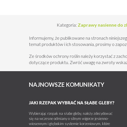
Kategoria:
Zaprawy nasienne do 
Informujemy, że publikowane na stronach niniejszeg
temat produktów i ich stosowania, prosimy o zapozna
Ze środków ochrony roślin należy korzystać z zac
dotyczące produktu. Zwróć uwagę na zwroty wskazu
NAJNOWSZE KOMUNIKATY
JAKI RZEPAK WYBRAĆ NA SŁABE GLEBY?
Wybierając rzepak na słabe gleby, należy zdecydować
się na wczesne odmiany o silnym wigorze jesienno-
wiosennym i głębokim systemie korzeniowym, które