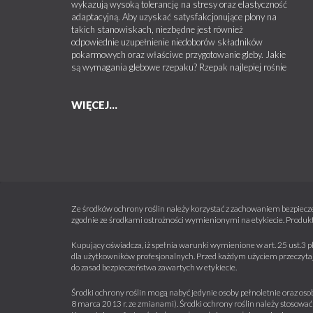
wykazują wysoką tolerancję na stresy oraz elastyczność
adaptacyjną. Aby uzyskać satysfakcjonujące plony na
takich stanowiskach, niezbędne jest również
odpowiednie uzupełnienie niedoborów składników
pokarmowych oraz właściwe przygotowanie gleby. Jakie
są wymagania glebowe rzepaku? Rzepak najlepiej rośnie
WIĘCEJ...
Ze środków ochrony roślin należy korzystać z zachowaniem bezpiecze
zgodnie ze środkami ostrożności wymienionymi na etykiecie. Produkt
Kupujący oświadcza, iż spełnia warunki wymienione w art. 25 ust.3 p
dla użytkowników profesjonalnych. Przed każdym użyciem przeczytaj 
do zasad bezpieczeństwa zawartych w etykiecie.
Środki ochrony roślin mogą nabyć jedynie osoby pełnoletnie oraz osob
8 marca 2013 r. ze zmianami). Środki ochrony roślin należy stosować 