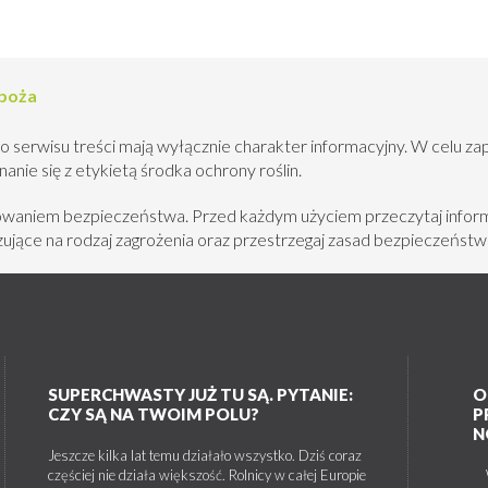
zboża
o serwisu treści mają wyłącznie charakter informacyjny. W celu za
nie się z etykietą środka ochrony roślin.
howaniem bezpieczeństwa. Przed każdym użyciem przeczytaj inform
jące na rodzaj zagrożenia oraz przestrzegaj zasad bezpieczeństw
SUPERCHWASTY JUŻ TU SĄ. PYTANIE:
O
CZY SĄ NA TWOIM POLU?
P
N
Jeszcze kilka lat temu działało wszystko. Dziś coraz
częściej nie działa większość. Rolnicy w całej Europie
W 