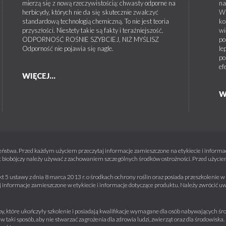
mierzą się z nową rzeczywistością: chwasty odporne na
na
herbicydy, których nie da się skutecznie zwalczyć
W 
standardową technologią chemiczną. To nie jest teoria
ko
przyszłości. Niestety takie są fakty i teraźniejszość.
wi
ODPORNOŚĆ ROŚNIE SZYBCIEJ, NIŻ MYŚLISZ
po
Odporność nie pojawia się nagle.
le
po
ef
WIĘCEJ...
W
ństwa. Przed każdym użyciem przeczytaj informacje zamieszczone na etykiecie i informacj
 biobójczy należy używać z zachowaniem szczególnych środków ostrożności. Przed użyciem 
kt 5 ustawy z dnia 8 marca 2013 r. o środkach ochrony roślin oraz posiada przeszkolenie
informacje zamieszczone w etykiecie i informacje dotyczące produktu. Należy zwrócić u
y, które ukończyły szkolenie i posiadają kwalifikacje wymagane dla osób nabywających środ
w taki sposób, aby nie stwarzać zagrożenia dla zdrowia ludzi, zwierząt oraz dla środowisk