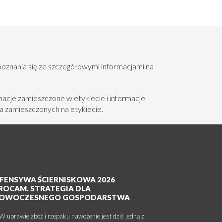
poznania się ze szczegółowymi informacjami na
acje zamieszczone w etykiecie i informacje
a zamieszczonych na etykiecie.
FENSYWA ŚCIERNISKOWA 2026
ROCAM. STRATEGIA DLA
OWOCZESNEGO GOSPODARSTWA
uprawie zbóż i rzepaku nawożenie jest dziś jedną z