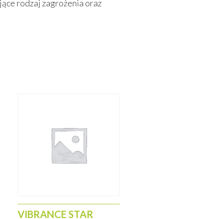
jące rodzaj zagrożenia oraz
m i bardzo wczesnym
rwałe i niekorzystne zmiany
niskich temperaturach, niewrażliwy
VIBRANCE STAR