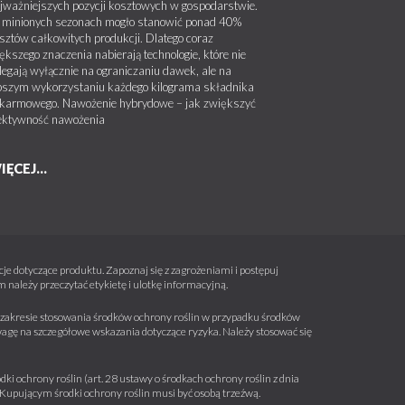
jważniejszych pozycji kosztowych w gospodarstwie.
minionych sezonach mogło stanowić ponad 40%
sztów całkowitych produkcji. Dlatego coraz
ększego znaczenia nabierają technologie, które nie
legają wyłącznie na ograniczaniu dawek, ale na
pszym wykorzystaniu każdego kilograma składnika
karmowego. Nawożenie hybrydowe – jak zwiększyć
ektywność nawożenia
IĘCEJ...
e dotyczące produktu. Zapoznaj się z zagrożeniami i postępuj
należy przeczytać etykietę i ulotkę informacyjną.
 w zakresie stosowania środków ochrony roślin w przypadku środków
wagę na szczegółowe wskazania dotyczące ryzyka. Należy stosować się
ki ochrony roślin (art. 28 ustawy o środkach ochrony roślin z dnia
a. Kupującym środki ochrony roślin musi być osobą trzeźwą.