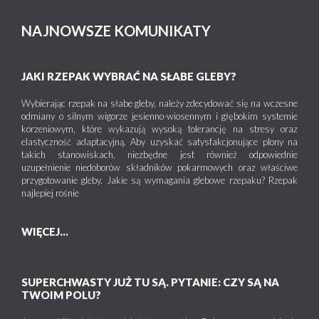
NAJNOWSZE KOMUNIKATY
JAKI RZEPAK WYBRAĆ NA SŁABE GLEBY?
Wybierając rzepak na słabe gleby, należy zdecydować się na wczesne
odmiany o silnym wigorze jesienno-wiosennym i głębokim systemie
korzeniowym, które wykazują wysoką tolerancję na stresy oraz
elastyczność adaptacyjną. Aby uzyskać satysfakcjonujące plony na
takich stanowiskach, niezbędne jest również odpowiednie
uzupełnienie niedoborów składników pokarmowych oraz właściwe
przygotowanie gleby. Jakie są wymagania glebowe rzepaku? Rzepak
najlepiej rośnie
WIĘCEJ...
SUPERCHWASTY JUŻ TU SĄ. PYTANIE: CZY SĄ NA
TWOIM POLU?