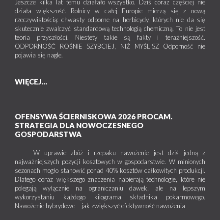
Jeszcze kilka lat temu działało wszystko. Dziś coraz częściej nie
działa większość. Rolnicy w całej Europie mierzą się z nową
rzeczywistością: chwasty odporne na herbicydy, których nie da się
skutecznie zwalczyć standardową technologią chemiczną. To nie jest
teoria przyszłości. Niestety takie są fakty i teraźniejszość.
ODPORNOŚĆ ROŚNIE SZYBCIEJ, NIŻ MYŚLISZ Odporność nie
pojawia się nagle.
WIĘCEJ...
OFENSYWA ŚCIERNISKOWA 2026 PROCAM.
STRATEGIA DLA NOWOCZESNEGO
GOSPODARSTWA
W uprawie zbóż i rzepaku nawożenie jest dziś jedną z
najważniejszych pozycji kosztowych w gospodarstwie. W minionych
sezonach mogło stanowić ponad 40% kosztów całkowitych produkcji.
Dlatego coraz większego znaczenia nabierają technologie, które nie
polegają wyłącznie na ograniczaniu dawek, ale na lepszym
wykorzystaniu każdego kilograma składnika pokarmowego.
Nawożenie hybrydowe – jak zwiększyć efektywność nawożenia