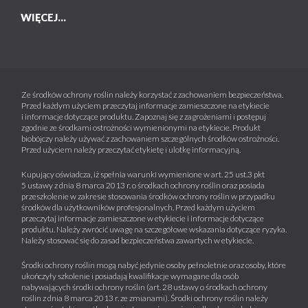
WIĘCEJ...
Ze środków ochrony roślin należy korzystać z zachowaniem bezpieczeństwa.
Przed każdym użyciem przeczytaj informacje zamieszczone na etykiecie
i informacje dotyczące produktu. Zapoznaj się z zagrożeniami i postępuj
zgodnie ze środkami ostrożności wymienionymi na etykiecie. Produkt
biobójczy należy używać z zachowaniem szczególnych środków ostrożności.
Przed użyciem należy przeczytać etykietę i ulotkę informacyjną.
Kupujący oświadcza, iż spełnia warunki wymienione w art. 25 ust.3 pkt
5 ustawy z dnia 8 marca 2013 r. o środkach ochrony roślin oraz posiada
przeszkolenie w zakresie stosowania środków ochrony roślin w przypadku
środków dla użytkowników profesjonalnych. Przed każdym użyciem
przeczytaj informacje zamieszczone w etykiecie i informacje dotyczące
produktu. Należy zwrócić uwagę na szczegółowe wskazania dotyczące ryzyka.
Należy stosować się do zasad bezpieczeństwa zawartych w etykiecie.
Środki ochrony roślin mogą nabyć jedynie osoby pełnoletnie oraz osoby, które
ukończyły szkolenie i posiadają kwalifikacje wymagane dla osób
nabywających środki ochrony roślin (art. 28 ustawy o środkach ochrony
roślin z dnia 8 marca 2013 r. ze zmianami). Środki ochrony roślin należy