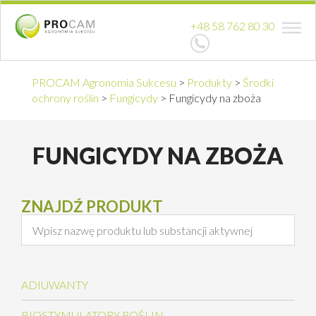
+48 58 762 80 30
PROCAM Agronomia Sukcesu
>
Produkty
>
Środki
ochrony roślin
>
Fungicydy
>
Fungicydy na zboża
FUNGICYDY NA ZBOŻA
ZNAJDŹ PRODUKT
ADIUWANTY
BIOSTYMULATORY ROŚLIN