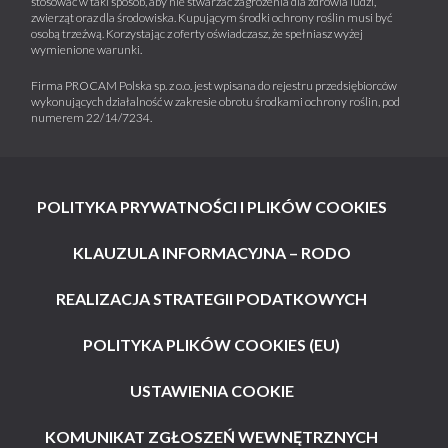
stosować w taki sposób, aby nie stwarzać zagrożenia dla zdrowia ludzi,
zwierząt oraz dla środowiska. Kupującym środki ochrony roślin musi być
osobą trzeźwą. Korzystając z oferty oświadczasz, że spełniasz wyżej
wymienione warunki.
Firma PROCAM Polska sp. z o.o. jest wpisana do rejestru przedsiębiorców
wykonujących działalność w zakresie obrotu środkami ochrony roślin, pod
numerem 22/14/7234.
POLITYKA PRYWATNOŚCI I PLIKÓW COOKIES
KLAUZULA INFORMACYJNA – RODO
REALIZACJA STRATEGII PODATKOWYCH
POLITYKA PLIKÓW COOKIES (EU)
USTAWIENIA COOKIE
KOMUNIKAT ZGŁOSZEŃ WEWNĘTRZNYCH