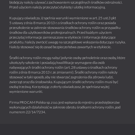
biobójczy należy używać z zachowaniem szczególnych środków ostrożności.
Przed użyciem należy przeczytać etykietę i ulotkę informacyjną.
Kupujący oświadcza, iż spełnia warunki wymienione w art. 25 ust.3 pkt
5 ustawy z dnia 8 marca 2013 r. o środkach ochrony roślin oraz posiada
przeszkolenie w zakresie stosowania środków ochrony roślin w przypadku
środków dla użytkowników profesjonalnych. Przed każdym użyciem
przeczytaj informacje zamieszczone w etykiecie i informacje dotyczące
produktu. Należy zwrócić uwagę na szczegółowe wskazania dotyczące ryzyka.
Należy stosować się do zasad bezpieczeństwa zawartych w etykiecie.
Środki ochrony roślin mogą nabyć jedynie osoby pełnoletnie oraz osoby, które
ukończyły szkolenie i posiadają kwalifikacje wymagane dla osób
nabywających środki ochrony roślin (art. 28 ustawy o środkach ochrony
roślin z dnia 8 marca 2013 r. ze zmianami). Środki ochrony roślin należy
stosować w taki sposób, aby nie stwarzać zagrożenia dla zdrowia ludzi,
zwierząt oraz dla środowiska. Kupującym środki ochrony roślin musi być
osobą trzeźwą. Korzystając z oferty oświadczasz, że spełniasz wyżej
wymienione warunki.
Firma PROCAM Polska sp. z o.o. jest wpisana do rejestru przedsiębiorców
wykonujących działalność w zakresie obrotu środkami ochrony roślin, pod
numerem 22/14/7234.