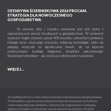
OFENSYWA ŚCIERNISKOWA 2026 PROCAM.
STRATEGIA DLA NOWOCZESNEGO
GOSPODARSTWA
W uprawie zbóż i rzepaku nawożenie jest dziś jedną z
najważniejszych pozycji kosztowych w gospodarstwie. W minionych
sezonach mogło stanowić ponad 40% kosztów całkowitych produkcji.
Dlatego coraz większego znaczenia nabierają technologie, które nie
polegają wyłącznie na ograniczaniu dawek, ale na lepszym
wykorzystaniu każdego kilograma składnika pokarmowego.
Nawożenie hybrydowe – jak zwiększyć efektywność nawożenia
WIĘCEJ...
Ze środków ochrony roślin należy korzystać z zachowaniem bezpieczeństwa.
Przed każdym użyciem przeczytaj informacje zamieszczone na etykiecie
i informacje dotyczące produktu. Zapoznaj się z zagrożeniami i postępuj
zgodnie ze środkami ostrożności wymienionymi na etykiecie. Produkt