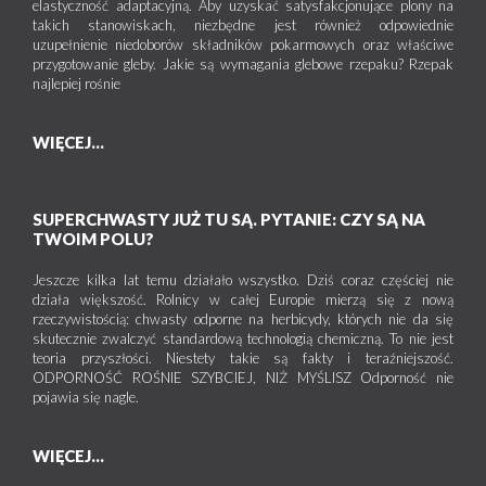
elastyczność adaptacyjną. Aby uzyskać satysfakcjonujące plony na
takich stanowiskach, niezbędne jest również odpowiednie
uzupełnienie niedoborów składników pokarmowych oraz właściwe
przygotowanie gleby. Jakie są wymagania glebowe rzepaku? Rzepak
najlepiej rośnie
WIĘCEJ...
SUPERCHWASTY JUŻ TU SĄ. PYTANIE: CZY SĄ NA
TWOIM POLU?
Jeszcze kilka lat temu działało wszystko. Dziś coraz częściej nie
działa większość. Rolnicy w całej Europie mierzą się z nową
rzeczywistością: chwasty odporne na herbicydy, których nie da się
skutecznie zwalczyć standardową technologią chemiczną. To nie jest
teoria przyszłości. Niestety takie są fakty i teraźniejszość.
ODPORNOŚĆ ROŚNIE SZYBCIEJ, NIŻ MYŚLISZ Odporność nie
pojawia się nagle.
WIĘCEJ...