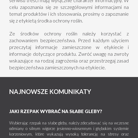
serwisu treści mają wyłącznie charakter informacyjny. W
celu zapoznania się ze szczegółowymi informacjami na
temat produktów i ich stosowania, prosimy o zapoznanie
się z etykietą środka ochrony roślin.
Ze środków ochrony roślin należy korzystać z
zachowaniem bezpieczeństwa. Przed każdym użyciem
przeczytaj informacje zamieszczone w etykiecie i
informacje dotyczące produktu. Zwróć uwagę na zwroty
wskazujące na rodzaj zagrożenia oraz przestrzegaj zasad
bezpieczeństwa zamieszczonych na etykiecie.
NAJNOWSZE KOMUNIKATY
JAKI RZEPAK WYBRAĆ NA SŁABE GLEBY?
Wybierając rzepak na słabe gleby, należy zdecydować się na wczesne
odmiany o silnym wigorze jesienno-wiosennym i głębokim systemie
korzeniowym, które wykazują wysoką tolerancję na stresy oraz