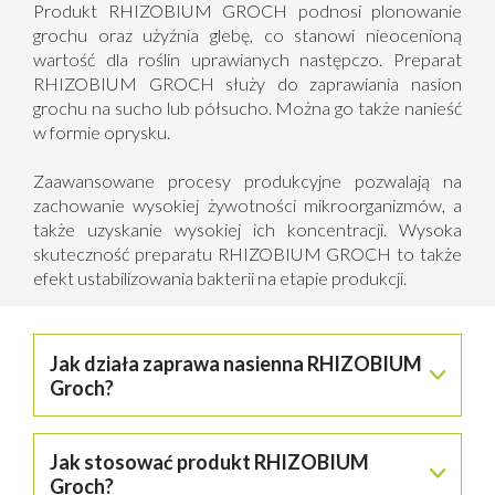
Produkt RHIZOBIUM GROCH podnosi plonowanie
grochu oraz użyźnia glebę, co stanowi nieocenioną
wartość dla roślin uprawianych następczo. Preparat
RHIZOBIUM GROCH służy do zaprawiania nasion
grochu na sucho lub półsucho. Można go także nanieść
w formie oprysku.
Zaawansowane procesy produkcyjne pozwalają na
zachowanie wysokiej żywotności mikroorganizmów, a
także uzyskanie wysokiej ich koncentracji. Wysoka
skuteczność preparatu RHIZOBIUM GROCH to także
efekt ustabilizowania bakterii na etapie produkcji.
Jak działa zaprawa nasienna RHIZOBIUM
Groch?
Współegzystencja bakterii i grochu skutkuje
Jak stosować produkt RHIZOBIUM
zaopatrzeniem rośliny w azot niezbędny do budowania
plonu. Inokulant RHIZOBIUM Groch poprawia nie tylko
Groch?