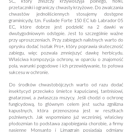
SC, który zniszczy krzywoszyja polnego, fiołki,
przetaczniki i ograniczy chwasty krzyżowe. Do zwalczania
chwastów jednoliściennych stosujemy dostępne
graminicydy, tzn. Fusilade Forte 150 EC lub Labrador 05
EC, które dobrze jest podzielić na 2 dawki w
dwutygodniowym odstępie. Jest to szczególnie ważne
przy uproszczeniach. Przy zabiegach nalistnych warto do
oprysku dodać Isotak Pro+, który poprawia skuteczność
zabiegu, więc pozwala zmniejszyć dawkę herbicydu.
Właściwa kompozycja ochrony, w oparciu o znajomość
pola, warunki pogodowe i ich przewidywanie, to połowa
sukcesu w ochronie.
Do środków chwastobójczych warto od razu dodać
insektycyd przeciwko śmietce kapuścianej, tantnisiowi,
gnatarzowi, a zwłaszcza mszycy. Jeśli chodzi o ochronę
fungicydową, to głównym celem jest sucha zgnilizna
kapustnych, która przenoszona jest w resztkach
pożniwnych. Jak wspomniano już wcześniej, właściwy
płodozmian to podstawa zapobiegania chorobie, a firmy
nasienne Monsanto i Limagrain posiadają odmiany