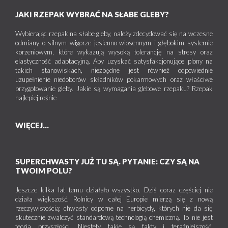
JAKI RZEPAK WYBRAĆ NA SŁABE GLEBY?
Wybierając rzepak na słabe gleby, należy zdecydować się na wczesne
odmiany o silnym wigorze jesienno-wiosennym i głębokim systemie
korzeniowym, które wykazują wysoką tolerancję na stresy oraz
elastyczność adaptacyjną. Aby uzyskać satysfakcjonujące plony na
takich stanowiskach, niezbędne jest również odpowiednie
uzupełnienie niedoborów składników pokarmowych oraz właściwe
przygotowanie gleby. Jakie są wymagania glebowe rzepaku? Rzepak
najlepiej rośnie
WIĘCEJ...
SUPERCHWASTY JUŻ TU SĄ. PYTANIE: CZY SĄ NA
TWOIM POLU?
Jeszcze kilka lat temu działało wszystko. Dziś coraz częściej nie
działa większość. Rolnicy w całej Europie mierzą się z nową
rzeczywistością: chwasty odporne na herbicydy, których nie da się
skutecznie zwalczyć standardową technologią chemiczną. To nie jest
teoria przyszłości. Niestety takie są fakty i teraźniejszość.