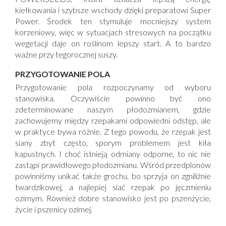
kiełkowania i szybsze wschody dzięki preparatowi Super
Power. Środek ten stymuluje mocniejszy system
korzeniowy, więc w sytuacjach stresowych na początku
wegetacji daje on roślinom lepszy start. A to bardzo
ważne przy tegorocznej suszy.
PRZYGOTOWANIE POLA
Przygotowanie pola rozpoczynamy od wyboru
stanowiska. Oczywiście powinno być ono
zdeterminowane naszym płodozmianem, gdzie
zachowujemy między rzepakami odpowiedni odstęp, ale
w praktyce bywa różnie. Z tego powodu, że rzepak jest
siany zbyt często, sporym problemem jest kiła
kapustnych. I choć istnieją odmiany odporne, to nic nie
zastąpi prawidłowego płodozmianu. Wśród przedplonów
powinniśmy unikać także grochu, bo sprzyja on zgniliźnie
twardzikowej, a najlepiej siać rzepak po jęczmieniu
ozimym. Również dobre stanowisko jest po pszenżycie,
życie i pszenicy ozimej.