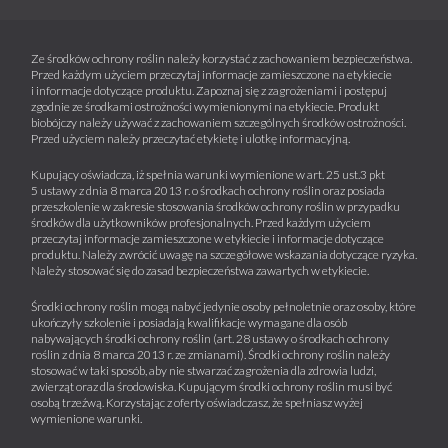
Ze środków ochrony roślin należy korzystać z zachowaniem bezpieczeństwa.
Przed każdym użyciem przeczytaj informacje zamieszczone na etykiecie
i informacje dotyczące produktu. Zapoznaj się z zagrożeniami i postępuj
zgodnie ze środkami ostrożności wymienionymi na etykiecie. Produkt
biobójczy należy używać z zachowaniem szczególnych środków ostrożności.
Przed użyciem należy przeczytać etykietę i ulotkę informacyjną.
Kupujący oświadcza, iż spełnia warunki wymienione w art. 25 ust.3 pkt
5 ustawy z dnia 8 marca 2013 r. o środkach ochrony roślin oraz posiada
przeszkolenie w zakresie stosowania środków ochrony roślin w przypadku
środków dla użytkowników profesjonalnych. Przed każdym użyciem
przeczytaj informacje zamieszczone w etykiecie i informacje dotyczące
produktu. Należy zwrócić uwagę na szczegółowe wskazania dotyczące ryzyka.
Należy stosować się do zasad bezpieczeństwa zawartych w etykiecie.
Środki ochrony roślin mogą nabyć jedynie osoby pełnoletnie oraz osoby, które
ukończyły szkolenie i posiadają kwalifikacje wymagane dla osób
nabywających środki ochrony roślin (art. 28 ustawy o środkach ochrony
roślin z dnia 8 marca 2013 r. ze zmianami). Środki ochrony roślin należy
stosować w taki sposób, aby nie stwarzać zagrożenia dla zdrowia ludzi,
zwierząt oraz dla środowiska. Kupującym środki ochrony roślin musi być
osobą trzeźwą. Korzystając z oferty oświadczasz, że spełniasz wyżej
wymienione warunki.