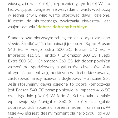
wiosną, a im wcześniej ją rozpoczniemy, tym lepiej. Warto
też wziąć pod uwagę, że nie wszystkie chwasty wschodzą
w jednej chwili, więc warto stosować dawki dzielone.
Kluczem do skutecznego zwalczania chwastów jest
znajomość pola i
dobrze dobrany herbicyd
.
Standardowo pierwszym zabiegiem jest oprysk zaraz po
siewie. Środków i ich kombinacji jest dużo. Są to: Brasan
540 EC + Fuego Extra 500 SC, Brasan 540 EC +
Impresco 416 SC, Teridox + Chlomazon 360 CS, Fuego
Extra 500 SC + Chlomazon 360 CS. Ich dobór powinien
zależeć od spodziewanych gatunków chwastów. Aby
utrzymać koncentrację herbicydu w strefie kiełkowania,
zastosować należy adiuwant doglebowy Hurricane Soil.
Jeśli stosunejmy dawki dzielone to dobrą kompozycją
jest Brasan 540 EC zaraz po siewie, a Impesco 416 SC
dwa tygodnie później. W fazie 3 liści rzepaku idealnie
wpasowuje się Navigator 360 SL, który szczególnie
dobrze poradzi sobie z chabrem, makiem i rumianami. W
fazie 4-6 liści jest idealny moment dla herbicydu Fox 480