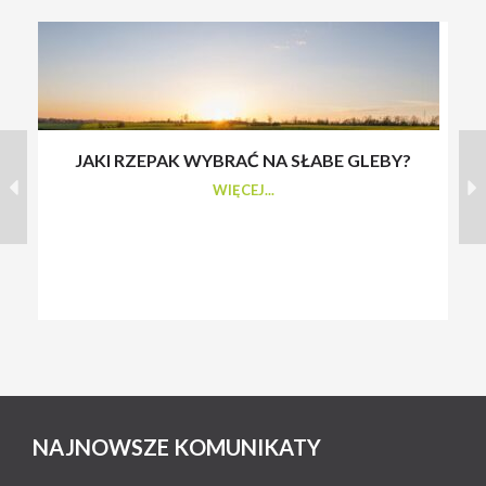
JAKI RZEPAK WYBRAĆ NA SŁABE GLEBY?
S
WIĘCEJ...
NAJNOWSZE KOMUNIKATY