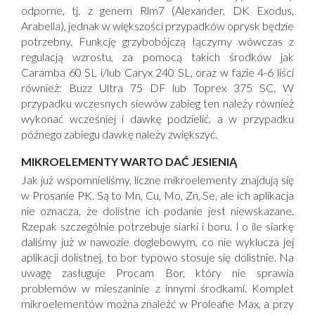
odporne, tj. z genem Rlm7 (Alexander, DK Exodus,
Arabella), jednak w większości przypadków oprysk będzie
potrzebny. Funkcję grzybobójczą łączymy wówczas z
regulacją wzrostu, za pomocą takich środków jak
Caramba 60 SL i/lub Caryx 240 SL, oraz w fazie 4-6 liści
również: Buzz Ultra 75 DF lub Toprex 375 SC. W
przypadku wczesnych siewów zabieg ten należy również
wykonać wcześniej i dawkę podzielić, a w przypadku
późnego zabiegu dawkę należy zwiększyć.
MIKROELEMENTY WARTO DAĆ JESIENIĄ
Jak już wspomnieliśmy, liczne mikroelementy znajdują się
w Prosanie PK. Są to Mn, Cu, Mo, Zn, Se, ale ich aplikacja
nie oznacza, że dolistne ich podanie jest niewskazane.
Rzepak szczególnie potrzebuje siarki i boru. I o ile siarkę
daliśmy już w nawozie doglebowym, co nie wyklucza jej
aplikacji dolistnej, to bor typowo stosuje się dolistnie. Na
uwagę zasługuje Procam Bor, który nie sprawia
problemów w mieszaninie z innymi środkami. Komplet
mikroelementów można znaleźć w Proleafie Max, a przy