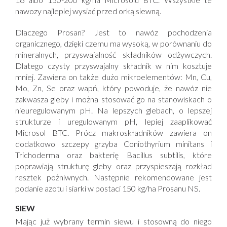
nawozy najlepiej wysiać przed orką siewną.
Dlaczego Prosan? Jest to nawóz pochodzenia
organicznego, dzięki czemu ma wysoką, w porównaniu do
mineralnych, przyswajalność składników odżywczych.
Dlatego czysty przyswajalny składnik w nim kosztuje
mniej. Zawiera on także dużo mikroelementów: Mn, Cu,
Mo, Zn, Se oraz wapń, który powoduje, że nawóz nie
zakwasza gleby i można stosować go na stanowiskach o
nieuregulowanym pH. Na lepszych glebach, o lepszej
strukturze i uregulowanym pH, lepiej zaaplikować
Microsol BTC. Prócz makroskładników zawiera on
dodatkowo szczepy grzyba Coniothyrium minitans i
Trichoderma oraz bakterię Bacillus subtilis, które
poprawiają strukturę gleby oraz przyspieszają rozkład
resztek pożniwnych. Następnie rekomendowane jest
podanie azotu i siarki w postaci 150 kg/ha Prosanu NS.
SIEW
Mając już wybrany termin siewu i stosowną do niego