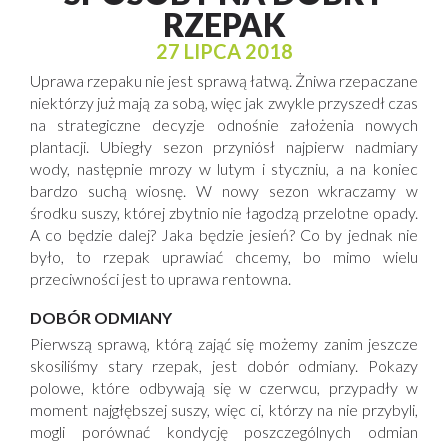
RZEPAK
27 LIPCA 2018
Uprawa rzepaku nie jest sprawą łatwą. Żniwa rzepaczane
niektórzy już mają za sobą, więc jak zwykle przyszedł czas
na strategiczne decyzje odnośnie założenia nowych
plantacji. Ubiegły sezon przyniósł najpierw nadmiary
wody, następnie mrozy w lutym i styczniu, a na koniec
bardzo suchą wiosnę. W nowy sezon wkraczamy w
środku suszy, której zbytnio nie łagodzą przelotne opady.
A co będzie dalej? Jaka będzie jesień? Co by jednak nie
było, to rzepak uprawiać chcemy, bo mimo wielu
przeciwności jest to uprawa rentowna.
DOBÓR ODMIANY
Pierwszą sprawą, którą zająć się możemy zanim jeszcze
skosiliśmy stary rzepak, jest dobór odmiany. Pokazy
polowe, które odbywają się w czerwcu, przypadły w
moment najgłębszej suszy, więc ci, którzy na nie przybyli,
mogli porównać kondycję poszczególnych odmian