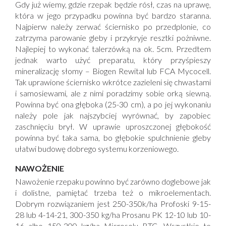
Gdy już wiemy, gdzie rzepak będzie rósł, czas na uprawę,
która w jego przypadku powinna być bardzo staranna.
Najpierw należy zerwać ściernisko po przedplonie, co
zatrzyma parowanie gleby i przykryje resztki pożniwne.
Najlepiej to wykonać talerzówką na ok. 5cm. Przedtem
jednak warto użyć preparatu, który przyśpieszy
mineralizację słomy – Biogen Rewital lub FCA Mycocell.
Tak uprawione ściernisko wkrótce zazieleni się chwastami
i samosiewami, ale z nimi poradzimy sobie orką siewną.
Powinna być ona głęboka (25-30 cm), a po jej wykonaniu
należy pole jak najszybciej wyrównać, by zapobiec
zaschnięciu brył. W uprawie uproszczonej głębokość
powinna być taka sama, bo głębokie spulchnienie gleby
ułatwi budowę dobrego systemu korzeniowego.
NAWOŻENIE
Nawożenie rzepaku powinno być zarówno doglebowe jak
i dolistne, pamiętać trzeba też o mikroelementach.
Dobrym rozwiązaniem jest 250-350k/ha Profoski 9-15-
28 lub 4-14-21, 300-350 kg/ha Prosanu PK 12-10 lub 10-
16 albo 150-200 kg/ha Microsolu BTC. Wszystkie te