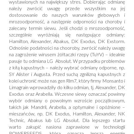
wystawionych na największy stres. Dobierając odmianę
należy zwrócić uwagę przede wszystkim na jej
dostosowanie do naszych warunków glebowych i
mrozoodporność, a następnie odporności na choroby i
zalecany termin siewu. Jeśli chodzi o mrozoodporność,
szczególnie wyróżniają się następujące odmiany:
Hamilton, Alexander, Abakus, DK Exodus, DK Exstorm.
Odnośnie podatności na chooroby, zwrócić należy uwagę
na zagrożenie wirusem żółtaczki rzepy (TuYV) – idealnie
pasuje tu odmiana LG Absolut. W przypadku problemów
z kiłą kapustnych – należy wybrać odmiany odporne, np.
SY Alister i Augusta. Przed suchą zgnilizną kapustnych z
kolei uchronić może nas gen Rlm7, który firmy Monsanto i
Limagrain wprowadziły do kilku odmian, tj. Alexander, DK
Exodus oraz Arabella. Wczesne siewy oznaczać powinny
wybór odmiany o powolnym wzroście początkowym,
takich jak Mandril, Arabella, a optymalne i opóźnione –
mieszańców, np. DK Exodus, Hamilton, Alexander, NK
Technic, Abakus lub LG Absolut. Dla lepszego startu
warto zakupić nasiona zaprawione w technologii
POWERSEEDS, która oznacza lepszą energię