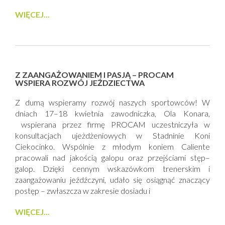
WIĘCEJ...
Z ZAANGAŻOWANIEM I PASJĄ – PROCAM
WSPIERA ROZWÓJ JEŹDZIECTWA
Z dumą wspieramy rozwój naszych sportowców! W
dniach 17–18 kwietnia zawodniczka, Ola Konara,
wspierana przez firmę PROCAM uczestniczyła w
konsultacjach ujeżdżeniowych w Stadninie Koni
Ciekocinko. Wspólnie z młodym koniem Caliente
pracowali nad jakością galopu oraz przejściami stęp–
galop. Dzięki cennym wskazówkom trenerskim i
zaangażowaniu jeźdźczyni, udało się osiągnąć znaczący
postęp – zwłaszcza w zakresie dosiadu i
WIĘCEJ...