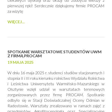
ciekawych dyskusji oraz okazji do zdobycia wiedzy z
pierwszej ręki! Serdecznie dziękujemy firmie PROCAM
za wizytę
WIĘCEJ...
SPOTKANIE WARSZTATOWE STUDENTÓW UWM
Z FIRMĄ PROCAM
19 MAJA 2025
W dniu 16 maja 2025 r. studenci studiów stacjonarnych I
stopnia II i III roku kierunku rolnictwo Wydziału Rolnictwa
i Leśnictwa Uniwersytetu Warmińsko-Mazurskiego w
Olsztynie wzięli udział w warsztatach terenowych
zorganizowanych przez firmę PROCAM. Spotkanie
odbyło się w Stacji Doświadczalnej Oceny Odmian w
Radostowie. Warsztaty zrealizowano w ramach zajęć z
przedmiotów Agrofitocenologia oraz Specjalizacyjne