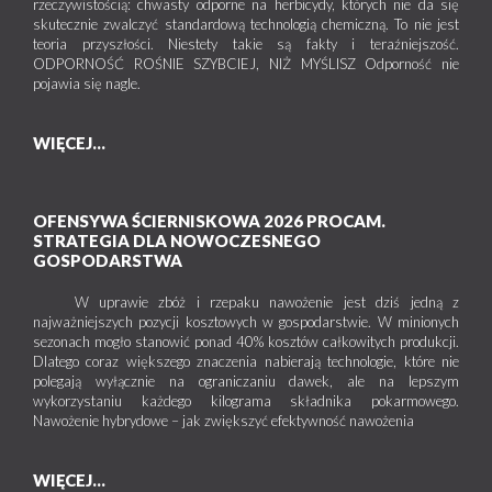
rzeczywistością: chwasty odporne na herbicydy, których nie da się
skutecznie zwalczyć standardową technologią chemiczną. To nie jest
teoria przyszłości. Niestety takie są fakty i teraźniejszość.
ODPORNOŚĆ ROŚNIE SZYBCIEJ, NIŻ MYŚLISZ Odporność nie
pojawia się nagle.
WIĘCEJ...
OFENSYWA ŚCIERNISKOWA 2026 PROCAM.
STRATEGIA DLA NOWOCZESNEGO
GOSPODARSTWA
W uprawie zbóż i rzepaku nawożenie jest dziś jedną z
najważniejszych pozycji kosztowych w gospodarstwie. W minionych
sezonach mogło stanowić ponad 40% kosztów całkowitych produkcji.
Dlatego coraz większego znaczenia nabierają technologie, które nie
polegają wyłącznie na ograniczaniu dawek, ale na lepszym
wykorzystaniu każdego kilograma składnika pokarmowego.
Nawożenie hybrydowe – jak zwiększyć efektywność nawożenia
WIĘCEJ...