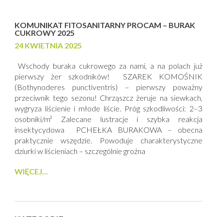
KOMUNIKAT FITOSANITARNY PROCAM – BURAK
CUKROWY 2025
24 KWIETNIA 2025
Wschody buraka cukrowego za nami, a na polach już
pierwszy żer szkodników! SZAREK KOMOŚNIK
(Bothynoderes punctiventris) – pierwszy poważny
przeciwnik tego sezonu! Chrząszcz żeruje na siewkach,
wygryza liścienie i młode liście. Próg szkodliwości: 2–3
osobniki/m² Zalecane lustracje i szybka reakcja
insektycydowa PCHEŁKA BURAKOWA – obecna
praktycznie wszędzie. Powoduje charakterystyczne
dziurki w liścieniach – szczególnie groźna
WIĘCEJ...