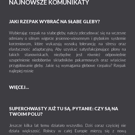
NAJNOWSZE KOMUNIKATY
JAKI RZEPAK WYBRAĆ NA SŁABE GLEBY?
Wybierając rzepak na słabe gleby, należy zdecydować się na wczesne
odmiany o silnym wigorze jesienno-wiosennym i głębokim systemie
korzeniowym, które wykazują wysoką tolerancję na stresy oraz
elastyczność adaptacyjną. Aby uzyskać satysfakcjonujące plony na
takich stanowiskach, niezbędne jest również odpowiednie
uzupełnienie niedoborów składników pokarmowych oraz właściwe
przygotowanie gleby. Jakie są wymagania glebowe rzepaku? Rzepak
najlepiej rośnie
WIĘCEJ...
SUPERCHWASTY JUŻ TU SĄ. PYTANIE: CZY SĄ NA
TWOIM POLU?
Jeszcze kilka lat temu działało wszystko. Dziś coraz częściej nie
działa większość. Rolnicy w całej Europie mierzą się z nową