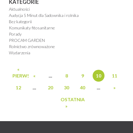
KATEGORIE
Aktualności
Audycja 5 Minut dla Sadownika i rolnika
Bez kategorii
Komunikaty fitosanitarne
Porady
PROCAM GARDEN
Rolnictwo zrównoważone
Wydarzenia
«
PIERWSZA
«
...
8
9
10
11
12
...
20
30
40
...
»
OSTATNIA
»