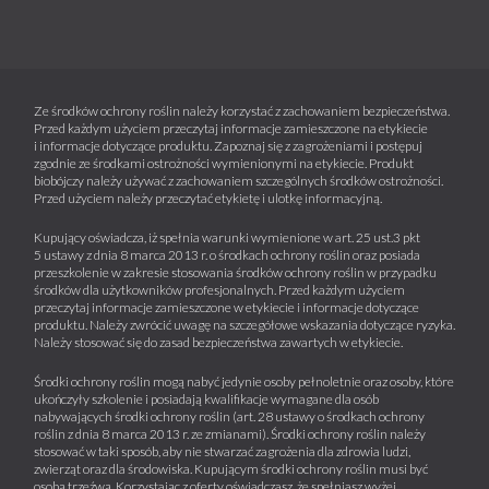
Ze środków ochrony roślin należy korzystać z zachowaniem bezpieczeństwa.
Przed każdym użyciem przeczytaj informacje zamieszczone na etykiecie
i informacje dotyczące produktu. Zapoznaj się z zagrożeniami i postępuj
zgodnie ze środkami ostrożności wymienionymi na etykiecie. Produkt
biobójczy należy używać z zachowaniem szczególnych środków ostrożności.
Przed użyciem należy przeczytać etykietę i ulotkę informacyjną.
Kupujący oświadcza, iż spełnia warunki wymienione w art. 25 ust.3 pkt
5 ustawy z dnia 8 marca 2013 r. o środkach ochrony roślin oraz posiada
przeszkolenie w zakresie stosowania środków ochrony roślin w przypadku
środków dla użytkowników profesjonalnych. Przed każdym użyciem
przeczytaj informacje zamieszczone w etykiecie i informacje dotyczące
produktu. Należy zwrócić uwagę na szczegółowe wskazania dotyczące ryzyka.
Należy stosować się do zasad bezpieczeństwa zawartych w etykiecie.
Środki ochrony roślin mogą nabyć jedynie osoby pełnoletnie oraz osoby, które
ukończyły szkolenie i posiadają kwalifikacje wymagane dla osób
nabywających środki ochrony roślin (art. 28 ustawy o środkach ochrony
roślin z dnia 8 marca 2013 r. ze zmianami). Środki ochrony roślin należy
stosować w taki sposób, aby nie stwarzać zagrożenia dla zdrowia ludzi,
zwierząt oraz dla środowiska. Kupującym środki ochrony roślin musi być
osobą trzeźwą. Korzystając z oferty oświadczasz, że spełniasz wyżej