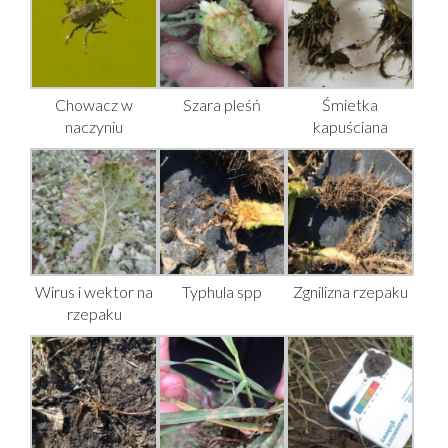
Chowacz w
Szara pleśń
Śmietka
naczyniu
kapuściana
Wirus i wektor na
Typhula spp
Zgnilizna rzepaku
rzepaku