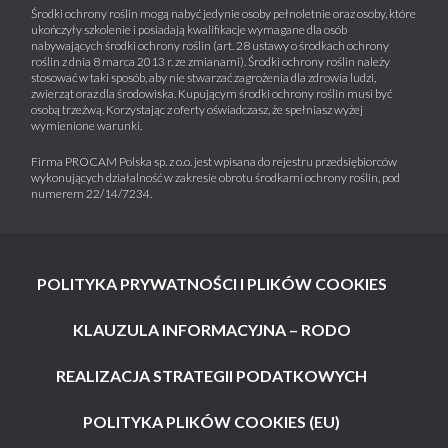
Środki ochrony roślin mogą nabyć jedynie osoby pełnoletnie oraz osoby, które
ukończyły szkolenie i posiadają kwalifikacje wymagane dla osób
nabywających środki ochrony roślin (art. 28 ustawy o środkach ochrony
roślin z dnia 8 marca 2013 r. ze zmianami). Środki ochrony roślin należy
stosować w taki sposób, aby nie stwarzać zagrożenia dla zdrowia ludzi,
zwierząt oraz dla środowiska. Kupującym środki ochrony roślin musi być
osobą trzeźwą. Korzystając z oferty oświadczasz, że spełniasz wyżej
wymienione warunki.
Firma PROCAM Polska sp. z o.o. jest wpisana do rejestru przedsiębiorców
wykonujących działalność w zakresie obrotu środkami ochrony roślin, pod
numerem 22/14/7234.
POLITYKA PRYWATNOŚCI I PLIKÓW COOKIES
KLAUZULA INFORMACYJNA – RODO
REALIZACJA STRATEGII PODATKOWYCH
POLITYKA PLIKÓW COOKIES (EU)