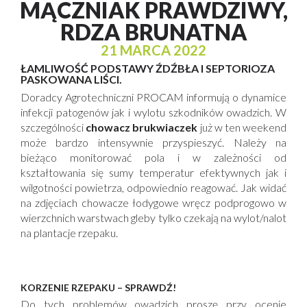
MĄCZNIAK PRAWDZIWY,
RDZA BRUNATNA
21 MARCA 2022
ŁAMLIWOŚĆ PODSTAWY ŹDŹBŁA I SEPTORIOZA
PASKOWANA LIŚCI.
Doradcy Agrotechniczni PROCAM informują o dynamice
infekcji patogenów jak i wylotu szkodników owadzich. W
szczególności
chowacz brukwiaczek
już w ten weekend
może bardzo intensywnie przyspieszyć. Należy na
bieżąco monitorować pola i w zależności od
kształtowania się sumy temperatur efektywnych jak i
wilgotności powietrza, odpowiednio reagować. Jak widać
na zdjęciach chowacze łodygowe wręcz podprogowo w
wierzchnich warstwach gleby tylko czekają na wylot/nalot
na plantacje rzepaku.
KORZENIE RZEPAKU – SPRAWDŹ!
Do tych problemów owadzich proszę przy ocenie