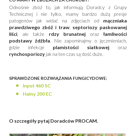
Odnośnie zbóż to, jak informują Doradcy z Grupy
Technicznej i nie tylko, mamy bardzo dużą presje
patogenów jak widać na zdjęciach od
mączniaka
prawdziwego zbóż i traw
,
septoriozy paskowanej
liści
, ale także
rdzy brunatnej
oraz
łamliwości
podstawy źdźbła
. Nie zapominajmy o jęczmieniach,
gdzie infekcje
plamistości siatkowej
oraz
rynchosporiozy
jak na ten czas są dość duże.
SPRAWDZONE ROZWIĄZANIA FUNGICYDOWE:
Input 460 SC
Halny 200 EC
O szczegóły pytaj Doradców PROCAM.