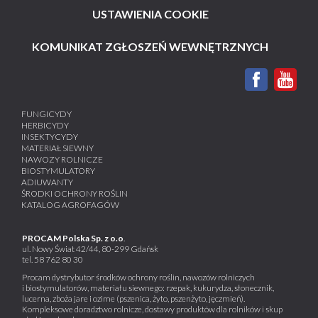
USTAWIENIA COOKIE
KOMUNIKAT ZGŁOSZEŃ WEWNĘTRZNYCH
FUNGICYDY
HERBICYDY
INSEKTYCYDY
MATERIAŁ SIEWNY
NAWOZY ROLNICZE
BIOSTYMULATORY
ADIUWANTY
ŚRODKI OCHRONY ROŚLIN
KATALOG AGROFAGÓW
PROCAM Polska Sp. z o.o
.
ul. Nowy Świat 42/44, 80-299 Gdańsk
tel.
58 762 80 30
Procam dystrybutor środków ochrony roślin, nawozów rolniczych
i biostymulatorów, materiału siewnego: rzepak, kukurydza, słonecznik,
lucerna, zboża jare i ozime (pszenica, żyto, pszenżyto, jęczmień).
Kompleksowe doradztwo rolnicze, dostawy produktów dla rolników i skup