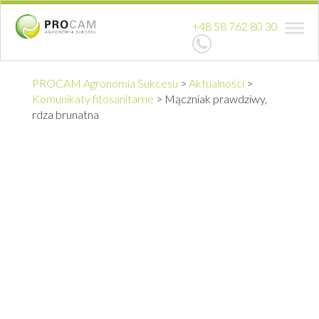
+48 58 762 80 30
PROCAM Agronomia Sukcesu
>
Aktualności
>
Komunikaty fitosanitarne
>
Mączniak prawdziwy,
rdza brunatna