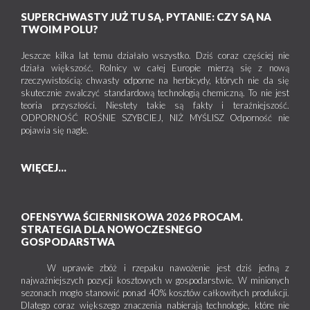
SUPERCHWASTY JUŻ TU SĄ. PYTANIE: CZY SĄ NA
TWOIM POLU?
Jeszcze kilka lat temu działało wszystko. Dziś coraz częściej nie
działa większość. Rolnicy w całej Europie mierzą się z nową
rzeczywistością: chwasty odporne na herbicydy, których nie da się
skutecznie zwalczyć standardową technologią chemiczną. To nie jest
teoria przyszłości. Niestety takie są fakty i teraźniejszość.
ODPORNOŚĆ ROŚNIE SZYBCIEJ, NIŻ MYŚLISZ Odporność nie
pojawia się nagle.
WIĘCEJ...
OFENSYWA ŚCIERNISKOWA 2026 PROCAM.
STRATEGIA DLA NOWOCZESNEGO
GOSPODARSTWA
W uprawie zbóż i rzepaku nawożenie jest dziś jedną z
najważniejszych pozycji kosztowych w gospodarstwie. W minionych
sezonach mogło stanowić ponad 40% kosztów całkowitych produkcji.
Dlatego coraz większego znaczenia nabierają technologie, które nie