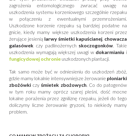
zagrożenia entomologicznego zwracać uwagę na
uszkodzenia systemu korzeniowego szczególnie rzepaku
w połączeniu z ewentualnymi przemrożeniami.
Uszkodzone korzenie rzepaku są bardziej podatne na
gnicie, kiedy mamy większe uszkodzenia korzeni przez
żerujące jesienią
larwy śmietki kapuścianej
,
chowacza
galasówek
czy padlinożernych
skoczogonków
. Takie
uszkodzenia wymagają większej uwagi w
dokarmianiu
i
fungicydowej ochronie
uszkodzonych plantacji.
Tak samo może być w odniesieniu do uszkodzeń zbóż,
gdzie mamy lokalnie intensywniejsze żerowanie
ploniarki
zbożówki
czy
śmietek zbożowych
. Co do patogenów
w tym roku mamy oprócz szarej pleśni, dość mocne
lokalne porażenia przez zgniliznę rzepaku, jeżeli do tego
doliczymy liczne żerowanie gryzoni, to niekiedy mamy
problem.
CO MAMY W ZBOŻACH ZA CHOROBY?