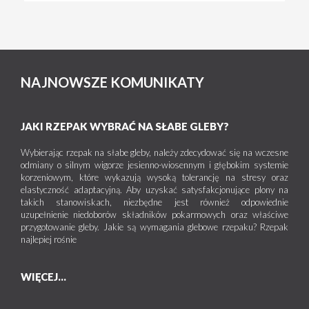
NAJNOWSZE KOMUNIKATY
JAKI RZEPAK WYBRAĆ NA SŁABE GLEBY?
Wybierając rzepak na słabe gleby, należy zdecydować się na wczesne
odmiany o silnym wigorze jesienno-wiosennym i głębokim systemie
korzeniowym, które wykazują wysoką tolerancję na stresy oraz
elastyczność adaptacyjną. Aby uzyskać satysfakcjonujące plony na
takich stanowiskach, niezbędne jest również odpowiednie
uzupełnienie niedoborów składników pokarmowych oraz właściwe
przygotowanie gleby. Jakie są wymagania glebowe rzepaku? Rzepak
najlepiej rośnie
WIĘCEJ...