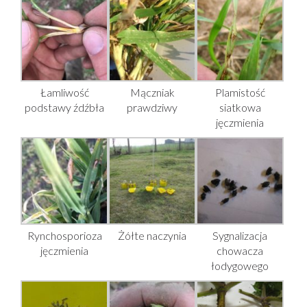
Łamliwość
Mączniak
Plamistość
podstawy źdźbła
prawdziwy
siatkowa
jęczmienia
Rynchosporioza
Żółte naczynia
Sygnalizacja
jęczmienia
chowacza
łodygowego