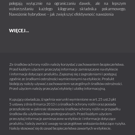
polegają wyłącznie na ograniczaniu dawek, ale na lepszym
wykorzystaniu każdego kilograma składnika pokarmowego.
Nawożenie hybrydowe – jak zwiększyć efektywność nawożenia
WIĘCEJ...
Ze środków ochrony roślin należy korzystać z zachowaniem bezpieczeństwa.
Przed każdym użyciem przeczytaj informacje zamieszczone na etykiecie
i informacje dotyczące produktu. Zapoznaj się z zagrożeniami i postępuj
zgodnie ze środkami ostrożności wymienionymi na etykiecie. Produkt
biobójczy należy używać z zachowaniem szczególnych środków ostrożności.
Przed użyciem należy przeczytać etykietę i ulotkę informacyjną.
Kupujący oświadcza, iż spełnia warunki wymienione w art. 25 ust.3 pkt
5 ustawy z dnia 8 marca 2013 r. o środkach ochrony roślin oraz posiada
przeszkolenie w zakresie stosowania środków ochrony roślin w przypadku
środków dla użytkowników profesjonalnych. Przed każdym użyciem
przeczytaj informacje zamieszczone w etykiecie i informacje dotyczące
produktu. Należy zwrócić uwagę na szczegółowe wskazania dotyczące ryzyka.
Należy stosować się do zasad bezpieczeństwa zawartych w etykiecie.