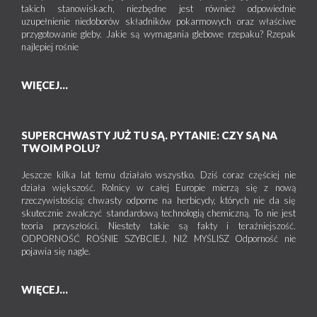
takich stanowiskach, niezbędne jest również odpowiednie
uzupełnienie niedoborów składników pokarmowych oraz właściwe
przygotowanie gleby. Jakie są wymagania glebowe rzepaku? Rzepak
najlepiej rośnie
WIĘCEJ...
SUPERCHWASTY JUŻ TU SĄ. PYTANIE: CZY SĄ NA
TWOIM POLU?
Jeszcze kilka lat temu działało wszystko. Dziś coraz częściej nie
działa większość. Rolnicy w całej Europie mierzą się z nową
rzeczywistością: chwasty odporne na herbicydy, których nie da się
skutecznie zwalczyć standardową technologią chemiczną. To nie jest
teoria przyszłości. Niestety takie są fakty i teraźniejszość.
ODPORNOŚĆ ROŚNIE SZYBCIEJ, NIŻ MYŚLISZ Odporność nie
pojawia się nagle.
WIĘCEJ...