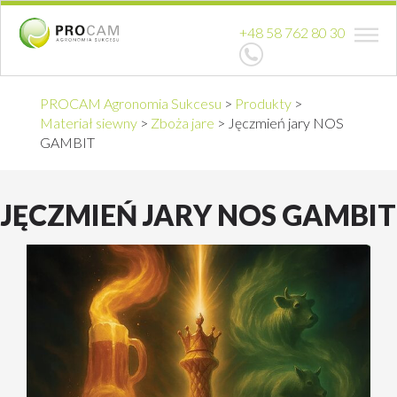
+48 58 762 80 30
PROCAM Agronomia Sukcesu
>
Produkty
>
Materiał siewny
>
Zboża jare
>
Jęczmień jary NOS
GAMBIT
JĘCZMIEŃ JARY NOS GAMBIT