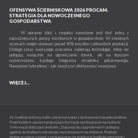
OFENSYWA ŚCIERNISKOWA 2026 PROCAM.
STRATEGIA DLA NOWOCZESNEGO
GOSPODARSTWA
W uprawie zbóż i rzepaku nawożenie jest dziś jedną z
najważniejszych pozycji kosztowych w gospodarstwie. W minionych
sezonach mogło stanowić ponad 40% kosztów całkowitych produkcji.
Dlatego coraz większego znaczenia nabierają technologie, które nie
polegają wyłącznie na ograniczaniu dawek, ale na lepszym
wykorzystaniu każdego kilograma składnika pokarmowego.
Nawożenie hybrydowe – jak zwiększyć efektywność nawożenia
WIĘCEJ...
Ze środków ochrony roślin należy korzystać z zachowaniem bezpieczeństwa.
Przed każdym użyciem przeczytaj informacje zamieszczone na etykiecie
i informacje dotyczące produktu. Zapoznaj się z zagrożeniami i postępuj
zgodnie ze środkami ostrożności wymienionymi na etykiecie. Produkt
biobójczy należy używać z zachowaniem szczególnych środków ostrożności.