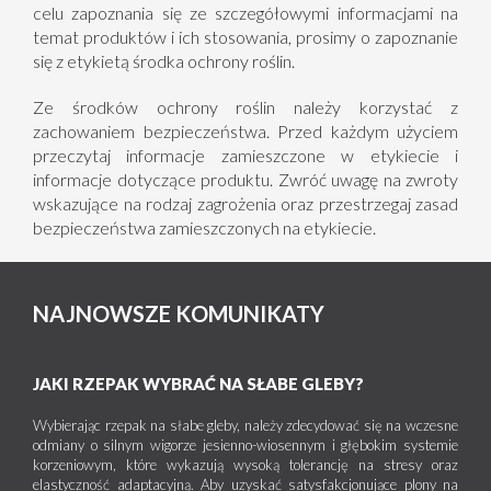
celu zapoznania się ze szczegółowymi informacjami na
temat produktów i ich stosowania, prosimy o zapoznanie
się z etykietą środka ochrony roślin.
Ze środków ochrony roślin należy korzystać z
zachowaniem bezpieczeństwa. Przed każdym użyciem
przeczytaj informacje zamieszczone w etykiecie i
informacje dotyczące produktu. Zwróć uwagę na zwroty
wskazujące na rodzaj zagrożenia oraz przestrzegaj zasad
bezpieczeństwa zamieszczonych na etykiecie.
NAJNOWSZE KOMUNIKATY
JAKI RZEPAK WYBRAĆ NA SŁABE GLEBY?
Wybierając rzepak na słabe gleby, należy zdecydować się na wczesne
odmiany o silnym wigorze jesienno-wiosennym i głębokim systemie
korzeniowym, które wykazują wysoką tolerancję na stresy oraz
elastyczność adaptacyjną. Aby uzyskać satysfakcjonujące plony na