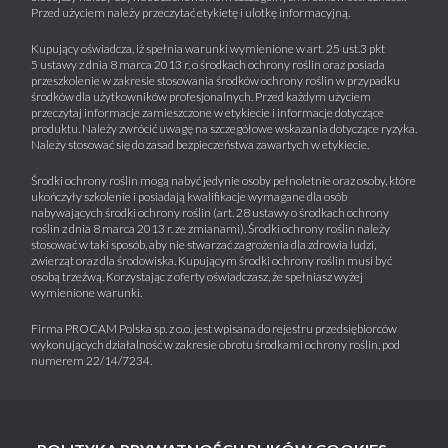
Przed użyciem należy przeczytać etykietę i ulotkę informacyjną.
Kupujący oświadcza, iż spełnia warunki wymienione w art. 25 ust.3 pkt
5 ustawy z dnia 8 marca 2013 r. o środkach ochrony roślin oraz posiada
przeszkolenie w zakresie stosowania środków ochrony roślin w przypadku
środków dla użytkowników profesjonalnych. Przed każdym użyciem
przeczytaj informacje zamieszczone w etykiecie i informacje dotyczące
produktu. Należy zwrócić uwagę na szczegółowe wskazania dotyczące ryzyka.
Należy stosować się do zasad bezpieczeństwa zawartych w etykiecie.
Środki ochrony roślin mogą nabyć jedynie osoby pełnoletnie oraz osoby, które
ukończyły szkolenie i posiadają kwalifikacje wymagane dla osób
nabywających środki ochrony roślin (art. 28 ustawy o środkach ochrony
roślin z dnia 8 marca 2013 r. ze zmianami). Środki ochrony roślin należy
stosować w taki sposób, aby nie stwarzać zagrożenia dla zdrowia ludzi,
zwierząt oraz dla środowiska. Kupującym środki ochrony roślin musi być
osobą trzeźwą. Korzystając z oferty oświadczasz, że spełniasz wyżej
wymienione warunki.
Firma PROCAM Polska sp. z o.o. jest wpisana do rejestru przedsiębiorców
wykonujących działalność w zakresie obrotu środkami ochrony roślin, pod
numerem 22/14/7234.