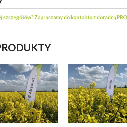
s – bardzo dobre parametry technologiczne ziarna.
j szczegółów? Zapraszamy do kontaktu z doradcą P
 w badaniach COBORU – stabilna jakość ziarna.
PRODUKTY