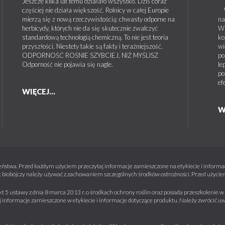
Jeszcze kilka lat temu działało wszystko. Dziś coraz
częściej nie działa większość. Rolnicy w całej Europie
W 
mierzą się z nową rzeczywistością: chwasty odporne na
na
herbicydy, których nie da się skutecznie zwalczyć
W 
standardową technologią chemiczną. To nie jest teoria
ko
przyszłości. Niestety takie są fakty i teraźniejszość.
wi
ODPORNOŚĆ ROŚNIE SZYBCIEJ, NIŻ MYŚLISZ
po
Odporność nie pojawia się nagle.
le
po
ef
WIĘCEJ...
W
ństwa. Przed każdym użyciem przeczytaj informacje zamieszczone na etykiecie i informacj
 biobójczy należy używać z zachowaniem szczególnych środków ostrożności. Przed użyciem 
kt 5 ustawy z dnia 8 marca 2013 r. o środkach ochrony roślin oraz posiada przeszkolenie
informacje zamieszczone w etykiecie i informacje dotyczące produktu. Należy zwrócić u