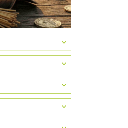
ich rejonach Polski
zność intensywnej ochrony
ch
na różnych poziomach