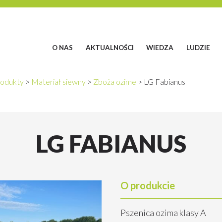
O NAS
AKTUALNOŚCI
WIEDZA
LUDZIE
odukty
>
Materiał siewny
>
Zboża ozime
>
LG Fabianus
LG FABIANUS
O produkcie
Pszenica ozima klasy A