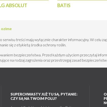
LG ABSOLUT
BATIS
 ozime
o serwisu treści mają wyłącznie charakter informacyjny. W celu za
nie się z etykietą środka ochrony roślin.
howaniem bezpieczeństwa. Przed każdym użyciem przeczytaj inform
jące na rodzaj zagrożenia oraz przestrzegaj zasad bezpieczeństw
SUPERCHWASTY JUŻ TU SĄ. PYTANIE:
O
CZY SĄ NA TWOIM POLU?
P
N