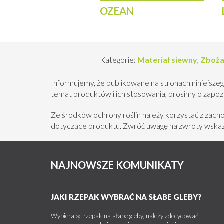
OZEAN
Kategorie:
Materiał siewny
,
Zboża
Informujemy, że publikowane na stronach niniejszeg
temat produktów i ich stosowania, prosimy o zapozna
Ze środków ochrony roślin należy korzystać z zac
dotyczące produktu. Zwróć uwagę na zwroty wskazu
NAJNOWSZE KOMUNIKATY
JAKI RZEPAK WYBRAĆ NA SŁABE GLEBY?
Wybierając rzepak na słabe gleby, należy zdecydować