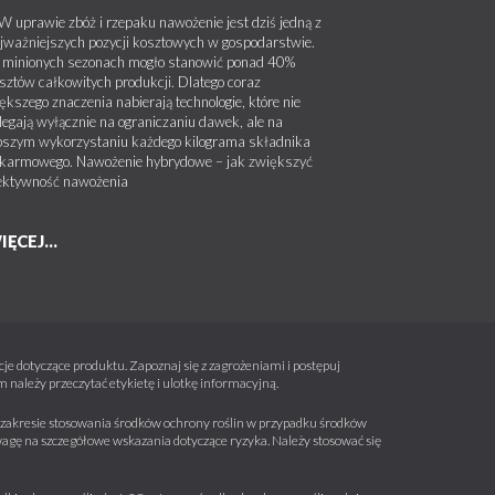
uprawie zbóż i rzepaku nawożenie jest dziś jedną z
jważniejszych pozycji kosztowych w gospodarstwie.
minionych sezonach mogło stanowić ponad 40%
sztów całkowitych produkcji. Dlatego coraz
ększego znaczenia nabierają technologie, które nie
legają wyłącznie na ograniczaniu dawek, ale na
pszym wykorzystaniu każdego kilograma składnika
karmowego. Nawożenie hybrydowe – jak zwiększyć
ektywność nawożenia
IĘCEJ...
e dotyczące produktu. Zapoznaj się z zagrożeniami i postępuj
należy przeczytać etykietę i ulotkę informacyjną.
 w zakresie stosowania środków ochrony roślin w przypadku środków
wagę na szczegółowe wskazania dotyczące ryzyka. Należy stosować się