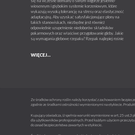
się na wczesne odmiany o silnym wigorze jesienno-
wiosennym i głębokim systemie korzeniowym, które
wykazują wysoką tolerancję na stresy oraz elastyczność
adaptacyjną. Aby uzyskać satysfakcjonujące plony na
takich stanowiskach, niezbędne jest również
odpowiednie uzupełnienie niedoborów składników
pokarmowych oraz właściwe przygotowanie gleby. Jakie
są wymagania glebowe rzepaku? Rzepak najlepiej rośnie
WIĘCEJ...
Ze środków ochrony roślin należy korzystać z zachowaniem bezpiecze
zgodnie ze środkami ostrożności wymienionymi na etykiecie. Produkt
Kupujący oświadcza, iż spełnia warunki wymienione w art. 25 ust.3 p
dla użytkowników profesjonalnych. Przed każdym użyciem przeczytaj 
do zasad bezpieczeństwa zawartych w etykiecie.