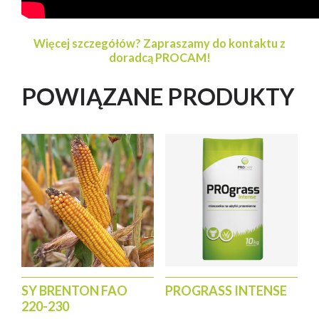
Więcej szczegółów? Zapraszamy do kontaktu z
doradcą PROCAM!
POWIĄZANE PRODUKTY
PROGRASS INTENSE
SY BRENTON FAO
220-230