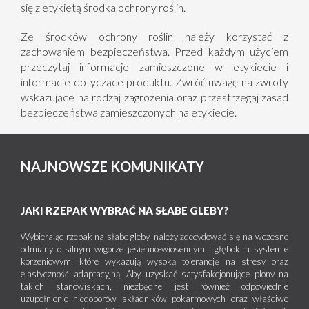
się z etykietą środka ochrony roślin.
Ze środków ochrony roślin należy korzystać z
zachowaniem bezpieczeństwa. Przed każdym użyciem
przeczytaj informacje zamieszczone w etykiecie i
informacje dotyczące produktu. Zwróć uwagę na zwroty
wskazujące na rodzaj zagrożenia oraz przestrzegaj zasad
bezpieczeństwa zamieszczonych na etykiecie.
NAJNOWSZE KOMUNIKATY
JAKI RZEPAK WYBRAĆ NA SŁABE GLEBY?
Wybierając rzepak na słabe gleby, należy zdecydować się na wczesne
odmiany o silnym wigorze jesienno-wiosennym i głębokim systemie
korzeniowym, które wykazują wysoką tolerancję na stresy oraz
elastyczność adaptacyjną. Aby uzyskać satysfakcjonujące plony na
takich stanowiskach, niezbędne jest również odpowiednie
uzupełnienie niedoborów składników pokarmowych oraz właściwe