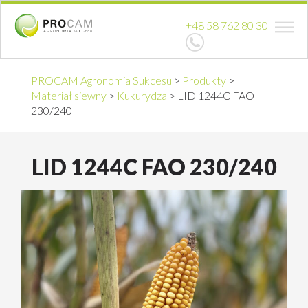
+48 58 762 80 30
PROCAM Agronomia Sukcesu
>
Produkty
>
Materiał siewny
>
Kukurydza
>
LID 1244C FAO
230/240
LID 1244C FAO 230/240