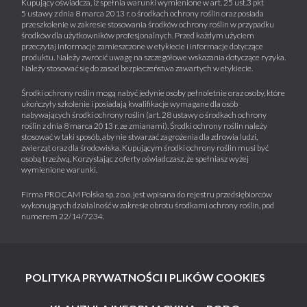
Kupujący oświadcza, iż spełnia warunki wymienione w art. 25 ust.3 pkt
5 ustawy z dnia 8 marca 2013 r. o środkach ochrony roślin oraz posiada
przeszkolenie w zakresie stosowania środków ochrony roślin w przypadku
środków dla użytkowników profesjonalnych. Przed każdym użyciem
przeczytaj informacje zamieszczone w etykiecie i informacje dotyczące
produktu. Należy zwrócić uwagę na szczegółowe wskazania dotyczące ryzyka.
Należy stosować się do zasad bezpieczeństwa zawartych w etykiecie.
Środki ochrony roślin mogą nabyć jedynie osoby pełnoletnie oraz osoby, które
ukończyły szkolenie i posiadają kwalifikacje wymagane dla osób
nabywających środki ochrony roślin (art. 28 ustawy o środkach ochrony
roślin z dnia 8 marca 2013 r. ze zmianami). Środki ochrony roślin należy
stosować w taki sposób, aby nie stwarzać zagrożenia dla zdrowia ludzi,
zwierząt oraz dla środowiska. Kupującym środki ochrony roślin musi być
osobą trzeźwą. Korzystając z oferty oświadczasz, że spełniasz wyżej
wymienione warunki.
Firma PROCAM Polska sp. z o.o. jest wpisana do rejestru przedsiębiorców
wykonujących działalność w zakresie obrotu środkami ochrony roślin, pod
numerem 22/14/7234.
POLITYKA PRYWATNOŚCI I PLIKÓW COOKIES