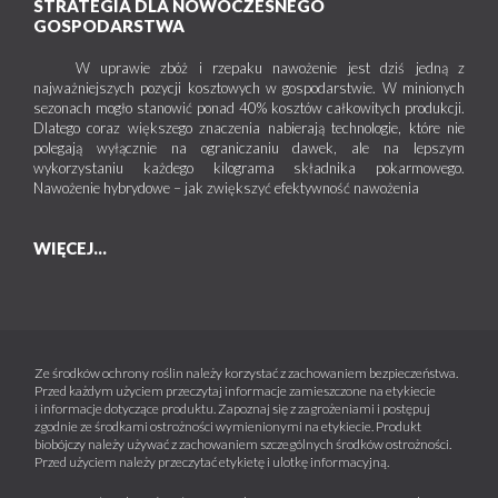
STRATEGIA DLA NOWOCZESNEGO
GOSPODARSTWA
W uprawie zbóż i rzepaku nawożenie jest dziś jedną z
najważniejszych pozycji kosztowych w gospodarstwie. W minionych
sezonach mogło stanowić ponad 40% kosztów całkowitych produkcji.
Dlatego coraz większego znaczenia nabierają technologie, które nie
polegają wyłącznie na ograniczaniu dawek, ale na lepszym
wykorzystaniu każdego kilograma składnika pokarmowego.
Nawożenie hybrydowe – jak zwiększyć efektywność nawożenia
WIĘCEJ...
Ze środków ochrony roślin należy korzystać z zachowaniem bezpieczeństwa.
Przed każdym użyciem przeczytaj informacje zamieszczone na etykiecie
i informacje dotyczące produktu. Zapoznaj się z zagrożeniami i postępuj
zgodnie ze środkami ostrożności wymienionymi na etykiecie. Produkt
biobójczy należy używać z zachowaniem szczególnych środków ostrożności.
Przed użyciem należy przeczytać etykietę i ulotkę informacyjną.