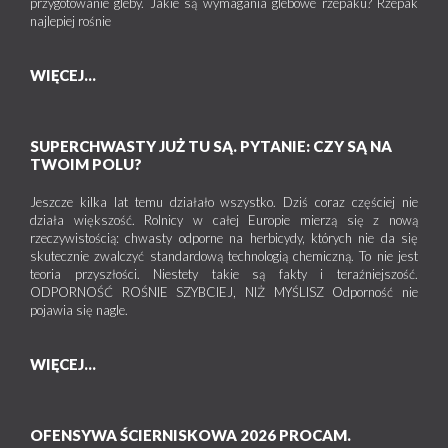
przygotowanie gleby. Jakie są wymagania glebowe rzepaku? Rzepak
najlepiej rośnie
WIĘCEJ...
SUPERCHWASTY JUŻ TU SĄ. PYTANIE: CZY SĄ NA
TWOIM POLU?
Jeszcze kilka lat temu działało wszystko. Dziś coraz częściej nie
działa większość. Rolnicy w całej Europie mierzą się z nową
rzeczywistością: chwasty odporne na herbicydy, których nie da się
skutecznie zwalczyć standardową technologią chemiczną. To nie jest
teoria przyszłości. Niestety takie są fakty i teraźniejszość.
ODPORNOŚĆ ROŚNIE SZYBCIEJ, NIŻ MYŚLISZ Odporność nie
pojawia się nagle.
WIĘCEJ...
OFENSYWA ŚCIERNISKOWA 2026 PROCAM.