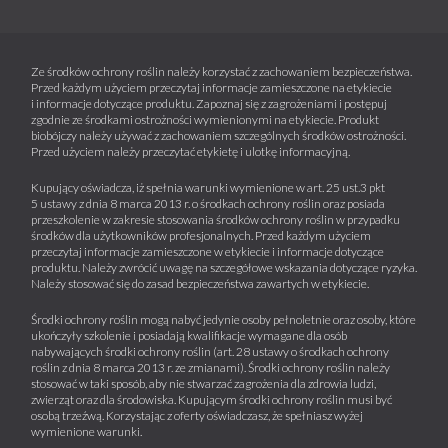
Ze środków ochrony roślin należy korzystać z zachowaniem bezpieczeństwa.
Przed każdym użyciem przeczytaj informacje zamieszczone na etykiecie
i informacje dotyczące produktu. Zapoznaj się z zagrożeniami i postępuj
zgodnie ze środkami ostrożności wymienionymi na etykiecie. Produkt
biobójczy należy używać z zachowaniem szczególnych środków ostrożności.
Przed użyciem należy przeczytać etykietę i ulotkę informacyjną.
Kupujący oświadcza, iż spełnia warunki wymienione w art. 25 ust.3 pkt
5 ustawy z dnia 8 marca 2013 r. o środkach ochrony roślin oraz posiada
przeszkolenie w zakresie stosowania środków ochrony roślin w przypadku
środków dla użytkowników profesjonalnych. Przed każdym użyciem
przeczytaj informacje zamieszczone w etykiecie i informacje dotyczące
produktu. Należy zwrócić uwagę na szczegółowe wskazania dotyczące ryzyka.
Należy stosować się do zasad bezpieczeństwa zawartych w etykiecie.
Środki ochrony roślin mogą nabyć jedynie osoby pełnoletnie oraz osoby, które
ukończyły szkolenie i posiadają kwalifikacje wymagane dla osób
nabywających środki ochrony roślin (art. 28 ustawy o środkach ochrony
roślin z dnia 8 marca 2013 r. ze zmianami). Środki ochrony roślin należy
stosować w taki sposób, aby nie stwarzać zagrożenia dla zdrowia ludzi,
zwierząt oraz dla środowiska. Kupującym środki ochrony roślin musi być
osobą trzeźwą. Korzystając z oferty oświadczasz, że spełniasz wyżej
wymienione warunki.