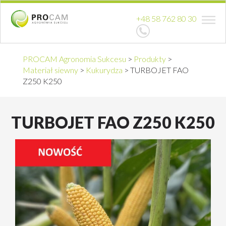
+48 58 762 80 30
PROCAM Agronomia Sukcesu
>
Produkty
>
Materiał siewny
>
Kukurydza
>
TURBOJET FAO
Z250 K250
TURBOJET FAO Z250 K250