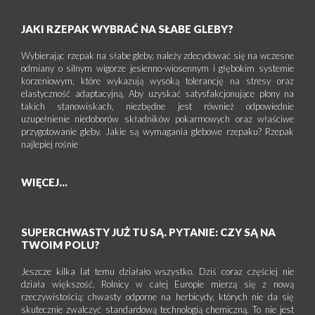
JAKI RZEPAK WYBRAĆ NA SŁABE GLEBY?
Wybierając rzepak na słabe gleby, należy zdecydować się na wczesne
odmiany o silnym wigorze jesienno-wiosennym i głębokim systemie
korzeniowym, które wykazują wysoką tolerancję na stresy oraz
elastyczność adaptacyjną. Aby uzyskać satysfakcjonujące plony na
takich stanowiskach, niezbędne jest również odpowiednie
uzupełnienie niedoborów składników pokarmowych oraz właściwe
przygotowanie gleby. Jakie są wymagania glebowe rzepaku? Rzepak
najlepiej rośnie
WIĘCEJ...
SUPERCHWASTY JUŻ TU SĄ. PYTANIE: CZY SĄ NA
TWOIM POLU?
Jeszcze kilka lat temu działało wszystko. Dziś coraz częściej nie
działa większość. Rolnicy w całej Europie mierzą się z nową
rzeczywistością: chwasty odporne na herbicydy, których nie da się
skutecznie zwalczyć standardową technologią chemiczną. To nie jest