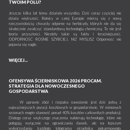
TWOIM POLU?
Jeszcze kilka lat temu działało wszystko. Dziś coraz częściej nie
działa większość. Rolnicy w całej Europie mierzą się z nową
rzeczywistością: chwasty odporne na herbicydy, których nie da się
skutecznie zwalczyć standardową technologią chemiczną. To nie jest
teoria przyszłości. Niestety takie są fakty i teraźniejszość.
ODPORNOŚĆ ROŚNIE SZYBCIEJ, NIŻ MYŚLISZ Odporność nie
pojawia się nagle.
WIĘCEJ...
OFENSYWA ŚCIERNISKOWA 2026 PROCAM.
STRATEGIA DLA NOWOCZESNEGO
GOSPODARSTWA
W uprawie zbóż i rzepaku nawożenie jest dziś jedną z
najważniejszych pozycji kosztowych w gospodarstwie. W minionych
sezonach mogło stanowić ponad 40% kosztów całkowitych produkcji.
Dlatego coraz większego znaczenia nabierają technologie, które nie
polegają wyłącznie na ograniczaniu dawek, ale na lepszym
wykorzystaniu każdego kilograma składnika pokarmowego.