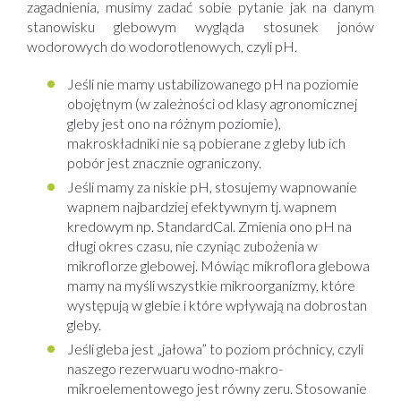
zagadnienia, musimy zadać sobie pytanie jak na danym
stanowisku glebowym wygląda stosunek jonów
wodorowych do wodorotlenowych, czyli pH.
Jeśli nie mamy ustabilizowanego pH na poziomie
obojętnym (w zależności od klasy agronomicznej
gleby jest ono na różnym poziomie),
makroskładniki nie są pobierane z gleby lub ich
pobór jest znacznie ograniczony.
Jeśli mamy za niskie pH, stosujemy wapnowanie
wapnem najbardziej efektywnym tj. wapnem
kredowym np. StandardCal. Zmienia ono pH na
długi okres czasu, nie czyniąc zubożenia w
mikroflorze glebowej. Mówiąc mikroflora glebowa
mamy na myśli wszystkie mikroorganizmy, które
występują w glebie i które wpływają na dobrostan
gleby.
Jeśli gleba jest „jałowa” to poziom próchnicy, czyli
naszego rezerwuaru wodno-makro-
mikroelementowego jest równy zeru. Stosowanie