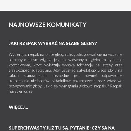
NAJNOWSZE KOMUNIKATY
JAKI RZEPAK WYBRAĆ NA SŁABE GLEBY?
Wybierając rzepak na słabe gleby, należy zdecydować się na wczesne
odmiany o silnym wigorze jesienno-wiosennym i głębokim systemie
korzeniowym, które wykazują wysoką tolerancję na stresy oraz
elastyczność adaptacyjną. Aby uzyskać satysfakcjonujące plony na
takich stanowiskach, niezbędne jest również odpowiednie
uzupełnienie niedoborów składników pokarmowych oraz właściwe
przygotowanie gleby. Jakie są wymagania glebowe rzepaku? Rzepak
najlepiej rośnie
WIĘCEJ...
SUPERCHWASTY JUŻ TU SĄ. PYTANIE: CZY SĄ NA