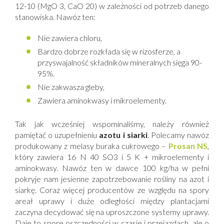
12-10 (MgO 3, CaO 20) w zależności od potrzeb danego
stanowiska. Nawóz ten:
Nie zawiera chloru,
Bardzo dobrze rozkłada się w rizosferze, a
przyswajalność składników mineralnych sięga 90-
95%.
Nie zakwasza gleby,
Zawiera aminokwasy i mikroelementy.
Tak jak wcześniej wspominaliśmy, należy również
pamiętać o uzupełnieniu
azotu i siarki
. Polecamy nawóz
produkowany z melasy buraka cukrowego –
Prosan NS
,
który zawiera 16 N 40 SO3 i 5 K + mikroelementy i
aminokwasy. Nawóz ten w dawce 100 kg/ha w pełni
pokryje nam jesienne zapotrzebowanie rośliny na azot i
siarkę. Coraz więcej producentów ze względu na spory
areał uprawy i duże odległości między plantacjami
zaczyna decydować się na uproszczone systemy uprawy.
Daje to spore oszczędności w czasie i przejazdach, ale o