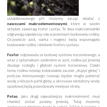
ustabilizowanego pH możemy zacząć działać z
nawozami makroelementowymi
, które w swoim
składzie zawierają fosfor i potas. Te dwa makroskładniki
odgrywają największą rolę w jesiennym budowaniu rośliny.
Oczywiście azot, siarka i magnez będą wspomagały
budowanie rośliny i działanie fosforu i potasu.
Fosfor
odpowiada za budowę systemu korzeniowego, a
wraz z optymalnym zasileniem w azot, roślina już jesienią
zbuduje rozległy i głęboki system korzeniowy. Dzięki
temu, roślina mówiąc kolokwialnie zacznie „drążyć glebę” i
podczas intensywnego rozwoju będzie mogła pobierać
wodę z niższych partii gleby, a okresowe niedobory wody
opadowej będą powodowały mniejsze straty.
Potas
, jako drugi najważniejszy makroelement, musi
również zostać podany jesienią. Tutaj możemy
zastosować dzielenie dawki, tj. całość, 2/3 lub ½ jesienią, a