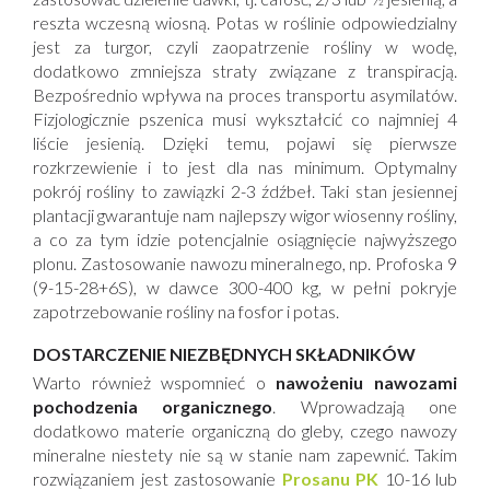
reszta wczesną wiosną. Potas w roślinie odpowiedzialny
jest za turgor, czyli zaopatrzenie rośliny w wodę,
dodatkowo zmniejsza straty związane z transpiracją.
Bezpośrednio wpływa na proces transportu asymilatów.
Fizjologicznie pszenica musi wykształcić co najmniej 4
liście jesienią. Dzięki temu, pojawi się pierwsze
rozkrzewienie i to jest dla nas minimum. Optymalny
pokrój rośliny to zawiązki 2-3 źdźbeł. Taki stan jesiennej
plantacji gwarantuje nam najlepszy wigor wiosenny rośliny,
a co za tym idzie potencjalnie osiągnięcie najwyższego
plonu. Zastosowanie nawozu mineralnego, np. Profoska 9
(9-15-28+6S), w dawce 300-400 kg, w pełni pokryje
zapotrzebowanie rośliny na fosfor i potas.
DOSTARCZENIE NIEZBĘDNYCH SKŁADNIKÓW
Warto również wspomnieć o
nawożeniu nawozami
pochodzenia organicznego
. Wprowadzają one
dodatkowo materie organiczną do gleby, czego nawozy
mineralne niestety nie są w stanie nam zapewnić. Takim
rozwiązaniem jest zastosowanie
Prosanu PK
10-16 lub