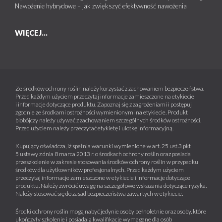
Nawożenie hybrydowe – jak zwiększyć efektywność nawożenia
WIĘCEJ...
Ze środków ochrony roślin należy korzystać z zachowaniem bezpieczeństwa.
Przed każdym użyciem przeczytaj informacje zamieszczone na etykiecie
i informacje dotyczące produktu. Zapoznaj się z zagrożeniami i postępuj
zgodnie ze środkami ostrożności wymienionymi na etykiecie. Produkt
biobójczy należy używać z zachowaniem szczególnych środków ostrożności.
Przed użyciem należy przeczytać etykietę i ulotkę informacyjną.
Kupujący oświadcza, iż spełnia warunki wymienione w art. 25 ust.3 pkt
5 ustawy z dnia 8 marca 2013 r. o środkach ochrony roślin oraz posiada
przeszkolenie w zakresie stosowania środków ochrony roślin w przypadku
środków dla użytkowników profesjonalnych. Przed każdym użyciem
przeczytaj informacje zamieszczone w etykiecie i informacje dotyczące
produktu. Należy zwrócić uwagę na szczegółowe wskazania dotyczące ryzyka.
Należy stosować się do zasad bezpieczeństwa zawartych w etykiecie.
Środki ochrony roślin mogą nabyć jedynie osoby pełnoletnie oraz osoby, które
ukończyły szkolenie i posiadają kwalifikacje wymagane dla osób