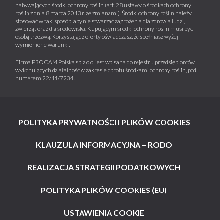
nabywających środki ochrony roślin (art. 28 ustawy o środkach ochrony
roślin z dnia 8 marca 2013 r. ze zmianami). Środki ochrony roślin należy
stosować w taki sposób, aby nie stwarzać zagrożenia dla zdrowia ludzi,
zwierząt oraz dla środowiska. Kupującym środki ochrony roślin musi być
osobą trzeźwą. Korzystając z oferty oświadczasz, że spełniasz wyżej
wymienione warunki.
Firma PROCAM Polska sp. z o.o. jest wpisana do rejestru przedsiębiorców
wykonujących działalność w zakresie obrotu środkami ochrony roślin, pod
numerem 22/14/7234.
POLITYKA PRYWATNOŚCI I PLIKÓW COOKIES
KLAUZULA INFORMACYJNA – RODO
REALIZACJA STRATEGII PODATKOWYCH
POLITYKA PLIKÓW COOKIES (EU)
USTAWIENIA COOKIE