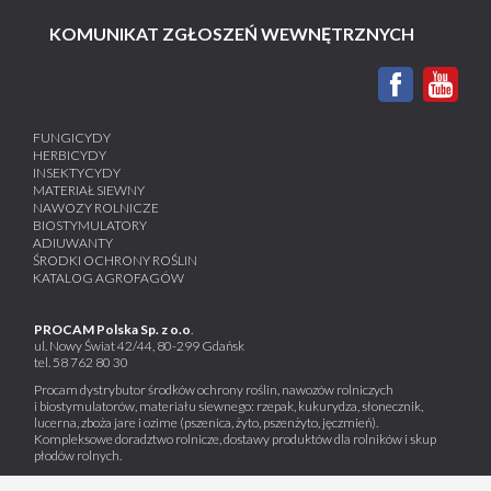
KOMUNIKAT ZGŁOSZEŃ WEWNĘTRZNYCH
FUNGICYDY
HERBICYDY
INSEKTYCYDY
MATERIAŁ SIEWNY
NAWOZY ROLNICZE
BIOSTYMULATORY
ADIUWANTY
ŚRODKI OCHRONY ROŚLIN
KATALOG AGROFAGÓW
PROCAM Polska Sp. z o.o
.
ul. Nowy Świat 42/44, 80-299 Gdańsk
tel.
58 762 80 30
Procam dystrybutor środków ochrony roślin, nawozów rolniczych
i biostymulatorów, materiału siewnego: rzepak, kukurydza, słonecznik,
lucerna, zboża jare i ozime (pszenica, żyto, pszenżyto, jęczmień).
Kompleksowe doradztwo rolnicze, dostawy produktów dla rolników i skup
płodów rolnych.