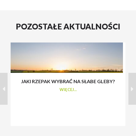
POZOSTAŁE AKTUALNOŚCI
JAKI RZEPAK WYBRAĆ NA SŁABE GLEBY?
S
WIĘCEJ...