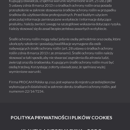
Kupujący oświadcza, iż spełnia warunki wymienione w art. 25 ust.3 pkt
5 ustawy z dnia 8 marca 2013 r. o środkach ochrony roślin oraz posiada
przeszkolenie w zakresie stosowania środków ochrony roślin w przypadku
środków dla użytkowników profesjonalnych. Przed każdym użyciem
przeczytaj informacje zamieszczone w etykiecie i informacje dotyczące
produktu. Należy zwrócić uwagę na szczegółowe wskazania dotyczące ryzyka.
Należy stosować się do zasad bezpieczeństwa zawartych w etykiecie.
Środki ochrony roślin mogą nabyć jedynie osoby pełnoletnie oraz osoby, które
ukończyły szkolenie i posiadają kwalifikacje wymagane dla osób
nabywających środki ochrony roślin (art. 28 ustawy o środkach ochrony
roślin z dnia 8 marca 2013 r. ze zmianami). Środki ochrony roślin należy
stosować w taki sposób, aby nie stwarzać zagrożenia dla zdrowia ludzi,
zwierząt oraz dla środowiska. Kupującym środki ochrony roślin musi być
osobą trzeźwą. Korzystając z oferty oświadczasz, że spełniasz wyżej
wymienione warunki.
Firma PROCAM Polska sp. z o.o. jest wpisana do rejestru przedsiębiorców
wykonujących działalność w zakresie obrotu środkami ochrony roślin, pod
numerem 22/14/7234.
POLITYKA PRYWATNOŚCI I PLIKÓW COOKIES