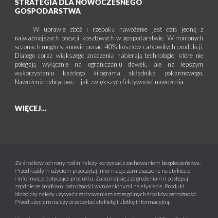
STRATEGIA DLA NOWOCZESNEGO
GOSPODARSTWA
W uprawie zbóż i rzepaku nawożenie jest dziś jedną z
najważniejszych pozycji kosztowych w gospodarstwie. W minionych
sezonach mogło stanowić ponad 40% kosztów całkowitych produkcji.
Dlatego coraz większego znaczenia nabierają technologie, które nie
polegają wyłącznie na ograniczaniu dawek, ale na lepszym
wykorzystaniu każdego kilograma składnika pokarmowego.
Nawożenie hybrydowe – jak zwiększyć efektywność nawożenia
WIĘCEJ...
Ze środków ochrony roślin należy korzystać z zachowaniem bezpieczeństwa.
Przed każdym użyciem przeczytaj informacje zamieszczone na etykiecie
i informacje dotyczące produktu. Zapoznaj się z zagrożeniami i postępuj
zgodnie ze środkami ostrożności wymienionymi na etykiecie. Produkt
biobójczy należy używać z zachowaniem szczególnych środków ostrożności.
Przed użyciem należy przeczytać etykietę i ulotkę informacyjną.