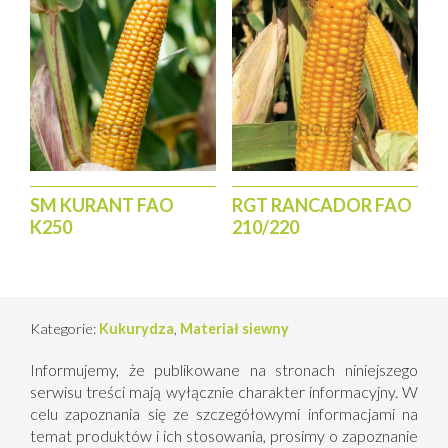
SM KURANT FAO
RGT RANCADOR FAO
K250
210/220
Kategorie:
Kukurydza
,
Materiał siewny
Informujemy, że publikowane na stronach niniejszego
serwisu treści mają wyłącznie charakter informacyjny. W
celu zapoznania się ze szczegółowymi informacjami na
temat produktów i ich stosowania, prosimy o zapoznanie