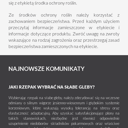
się z etykietą środka ochrony roślin.
Ze środków ochrony roślin należy korzystać z
zachowaniem bezpieczeństwa. Przed każdym użyciem
przeczytaj informacje zamieszczone w etykiecie i
informacje dotyczące produktu. Zwróć uwagę na zwroty
wskazujące na rodzaj zagrożenia oraz przestrzegaj zasad
bezpieczeństwa zamieszczonych na etykiecie.
NAJNOWSZE KOMUNIKATY
JAKI RZEPAK WYBRAĆ NA SŁABE GLEBY?
Wybierając rzepak na słabe gleby, należy zdecydować się na wczesne
odmiany o silnym wigorze jesienno-wiosennym i głębokim systemie
korzeniowym, które wykazują wysoką tolerancję na stresy oraz
elastyczność adaptacyjną. Aby uzyskać satysfakcjonujące plony na
takich stanowiskach, niezbędne jest również odpowiednie
uzupełnienie niedoborów składników pokarmowych oraz właściwe