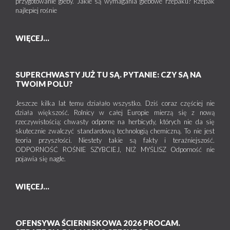
przygotowanie gleby. Jakie są wymagania glebowe rzepaku? Rzepak
najlepiej rośnie
WIĘCEJ...
SUPERCHWASTY JUŻ TU SĄ. PYTANIE: CZY SĄ NA
TWOIM POLU?
Jeszcze kilka lat temu działało wszystko. Dziś coraz częściej nie
działa większość. Rolnicy w całej Europie mierzą się z nową
rzeczywistością: chwasty odporne na herbicydy, których nie da się
skutecznie zwalczyć standardową technologią chemiczną. To nie jest
teoria przyszłości. Niestety takie są fakty i teraźniejszość.
ODPORNOŚĆ ROŚNIE SZYBCIEJ, NIŻ MYŚLISZ Odporność nie
pojawia się nagle.
WIĘCEJ...
OFENSYWA ŚCIERNISKOWA 2026 PROCAM.