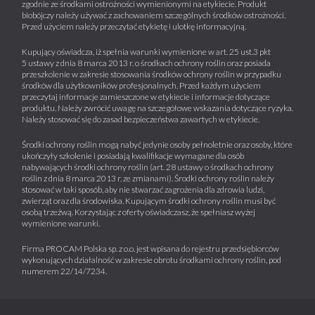
zgodnie ze środkami ostrożności wymienionymi na etykiecie. Produkt
biobójczy należy używać z zachowaniem szczególnych środków ostrożności.
Przed użyciem należy przeczytać etykietę i ulotkę informacyjną.
Kupujący oświadcza, iż spełnia warunki wymienione w art. 25 ust.3 pkt
5 ustawy z dnia 8 marca 2013 r. o środkach ochrony roślin oraz posiada
przeszkolenie w zakresie stosowania środków ochrony roślin w przypadku
środków dla użytkowników profesjonalnych. Przed każdym użyciem
przeczytaj informacje zamieszczone w etykiecie i informacje dotyczące
produktu. Należy zwrócić uwagę na szczegółowe wskazania dotyczące ryzyka.
Należy stosować się do zasad bezpieczeństwa zawartych w etykiecie.
Środki ochrony roślin mogą nabyć jedynie osoby pełnoletnie oraz osoby, które
ukończyły szkolenie i posiadają kwalifikacje wymagane dla osób
nabywających środki ochrony roślin (art. 28 ustawy o środkach ochrony
roślin z dnia 8 marca 2013 r. ze zmianami). Środki ochrony roślin należy
stosować w taki sposób, aby nie stwarzać zagrożenia dla zdrowia ludzi,
zwierząt oraz dla środowiska. Kupującym środki ochrony roślin musi być
osobą trzeźwą. Korzystając z oferty oświadczasz, że spełniasz wyżej
wymienione warunki.
Firma PROCAM Polska sp. z o.o. jest wpisana do rejestru przedsiębiorców
wykonujących działalność w zakresie obrotu środkami ochrony roślin, pod
numerem 22/14/7234.