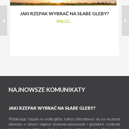
JAKI RZEPAK WYBRAĆ NA SŁABE GLEBY?
S
WIĘCEJ...
NAJNOWSZE KOMUNIKATY
JAKI RZEPAK WYBRAĆ NA SŁABE GLEBY?
Wybierając rzepak na słabe gleby, należy zdecydować się na wczesne
odmiany o silnym wigorze jesienno-wiosennym i głębokim systemie