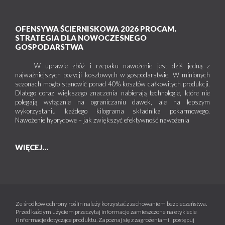
OFENSYWA ŚCIERNISKOWA 2026 PROCAM.
STRATEGIA DLA NOWOCZESNEGO
GOSPODARSTWA
W uprawie zbóż i rzepaku nawożenie jest dziś jedną z
najważniejszych pozycji kosztowych w gospodarstwie. W minionych
sezonach mogło stanowić ponad 40% kosztów całkowitych produkcji.
Dlatego coraz większego znaczenia nabierają technologie, które nie
polegają wyłącznie na ograniczaniu dawek, ale na lepszym
wykorzystaniu każdego kilograma składnika pokarmowego.
Nawożenie hybrydowe – jak zwiększyć efektywność nawożenia
WIĘCEJ...
Ze środków ochrony roślin należy korzystać z zachowaniem bezpieczeństwa.
Przed każdym użyciem przeczytaj informacje zamieszczone na etykiecie
i informacje dotyczące produktu. Zapoznaj się z zagrożeniami i postępuj