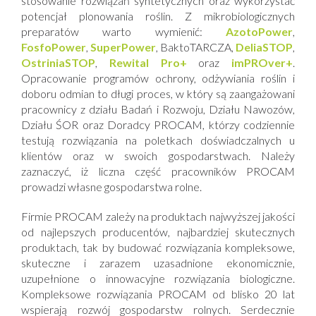
stosowanie rozwiązań syntetycznych oraz wykorzystać
potencjał plonowania roślin. Z mikrobiologicznych
preparatów warto wymienić:
AzotoPower
,
FosfoPower
,
SuperPower
, BaktoTARCZA,
DeliaSTOP
,
OstriniaSTOP
,
Rewital Pro+
oraz
imPROver+
.
Opracowanie programów ochrony, odżywiania roślin i
doboru odmian to długi proces, w który są zaangażowani
pracownicy z działu Badań i Rozwoju, Działu Nawozów,
Działu ŚOR oraz Doradcy PROCAM, którzy codziennie
testują rozwiązania na poletkach doświadczalnych u
klientów oraz w swoich gospodarstwach. Należy
zaznaczyć, iż liczna część pracowników PROCAM
prowadzi własne gospodarstwa rolne.
Firmie PROCAM zależy na produktach najwyższej jakości
od najlepszych producentów, najbardziej skutecznych
produktach, tak by budować rozwiązania kompleksowe,
skuteczne i zarazem uzasadnione ekonomicznie,
uzupełnione o innowacyjne rozwiązania biologiczne.
Kompleksowe rozwiązania PROCAM od blisko 20 lat
wspierają rozwój gospodarstw rolnych. Serdecznie