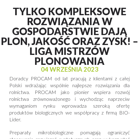
TYLKO KOMPLEKSOWE
ROZWIĄZANIA W
GOSPODARSTWIE DAJĄ
PLON, JAKOŚĆ ORAZ ZYSK! –
LIGA MISTRZÓW
PLONOWANIA
04 WRZEŚNIA 2023
Doradcy PROCAM od lat pracują z klientami z całej
Polski wdrażając wspólnie najlepsze rozwiązania dla
rolnictwa. PROCAM jako pionier wspiera rozwój
rolnictwa zrównoważonego i wychodząc naprzeciw
wymaganiom rynku wprowadza szeroką ofertę
produktów biologicznych we współpracy z firmą BIO-
Lider.
Preparaty mikrobiologiczne pomagają ograniczyć