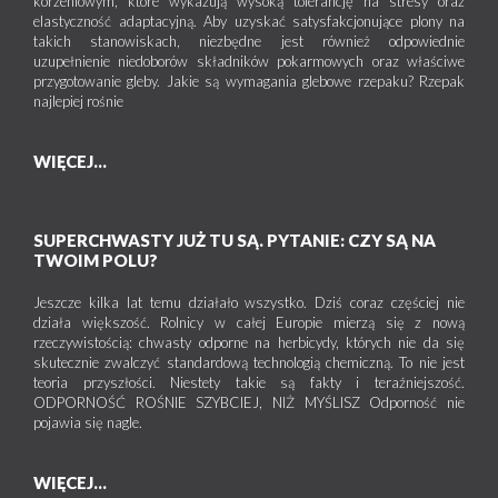
korzeniowym, które wykazują wysoką tolerancję na stresy oraz
elastyczność adaptacyjną. Aby uzyskać satysfakcjonujące plony na
takich stanowiskach, niezbędne jest również odpowiednie
uzupełnienie niedoborów składników pokarmowych oraz właściwe
przygotowanie gleby. Jakie są wymagania glebowe rzepaku? Rzepak
najlepiej rośnie
WIĘCEJ...
SUPERCHWASTY JUŻ TU SĄ. PYTANIE: CZY SĄ NA
TWOIM POLU?
Jeszcze kilka lat temu działało wszystko. Dziś coraz częściej nie
działa większość. Rolnicy w całej Europie mierzą się z nową
rzeczywistością: chwasty odporne na herbicydy, których nie da się
skutecznie zwalczyć standardową technologią chemiczną. To nie jest
teoria przyszłości. Niestety takie są fakty i teraźniejszość.
ODPORNOŚĆ ROŚNIE SZYBCIEJ, NIŻ MYŚLISZ Odporność nie
pojawia się nagle.
WIĘCEJ...