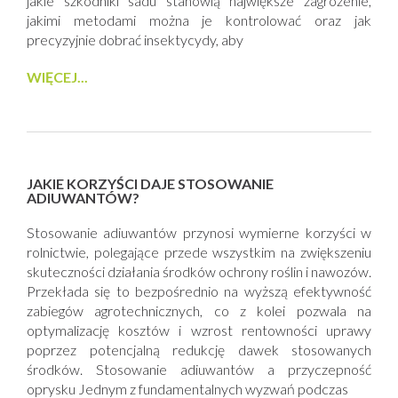
jakie szkodniki sadu stanowią największe zagrożenie,
jakimi metodami można je kontrolować oraz jak
precyzyjnie dobrać insektycydy, aby
WIĘCEJ...
JAKIE KORZYŚCI DAJE STOSOWANIE
ADIUWANTÓW?
Stosowanie adiuwantów przynosi wymierne korzyści w
rolnictwie, polegające przede wszystkim na zwiększeniu
skuteczności działania środków ochrony roślin i nawozów.
Przekłada się to bezpośrednio na wyższą efektywność
zabiegów agrotechnicznych, co z kolei pozwala na
optymalizację kosztów i wzrost rentowności uprawy
poprzez potencjalną redukcję dawek stosowanych
środków. Stosowanie adiuwantów a przyczepność
oprysku Jednym z fundamentalnych wyzwań podczas