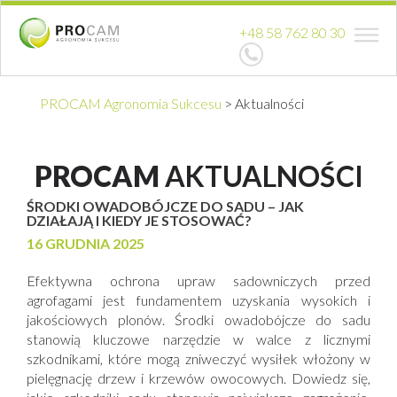
+48 58 762 80 30
PROCAM Agronomia Sukcesu
>
Aktualności
PROCAM
AKTUALNOŚCI
ŚRODKI OWADOBÓJCZE DO SADU – JAK
DZIAŁAJĄ I KIEDY JE STOSOWAĆ?
16 GRUDNIA 2025
Efektywna ochrona upraw sadowniczych przed
agrofagami jest fundamentem uzyskania wysokich i
jakościowych plonów. Środki owadobójcze do sadu
stanowią kluczowe narzędzie w walce z licznymi
szkodnikami, które mogą zniweczyć wysiłek włożony w
pielęgnację drzew i krzewów owocowych. Dowiedz się,