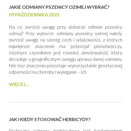
JAKIE ODMIANY PSZENICY OZIMEJ WYBRAĆ?
09 PAŹDZIERNIKA 2025
Na co zwrócić uwagę przy doborze odmian pszenicy
ozimej? Przy wyborze odmiany pszenicy ozimej należy
zwrócić uwagę na szereg cech i właściwości, z których
największe znaczenie ma potencjał plonotwórczy.
Istotnym czynnikiem jest również zimotrwałość, która
decyduje o geograficznym zasięgu uprawy danej odmiany.
Nie bez znaczenia pozostaje wykorzystanie genetycznej
odporności na choroby i wyleganie – ich
WIĘCEJ...
JAK I KIEDY STOSOWAĆ HERBICYDY?
Skuteczna ochrona herbicydowa jest fundamentem