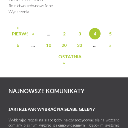
Rolnictwo zrównoważone
Wydarzenia
«
PIERWSZA
«
...
2
3
4
5
6
...
10
20
30
...
»
OSTATNIA
»
NAJNOWSZE KOMUNIKATY
JAKI RZEPAK WYBRAĆ NA SŁABE GLEBY?
Wybierając rzepak na słabe gleby, należy zdecydować się na wczesne
odmiany o silnym wigorze jesienno-wiosennym i głębokim systemie