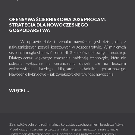
OFENSYWA ŚCIERNISKOWA 2026 PROCAM.
STRATEGIA DLA NOWOCZESNEGO
GOSPODARSTWA
W uprawie zbóż i rzepaku nawożenie jest dziś jedną z
najważniejszych pozycji kosztowych w gospodarstwie. W minionych
sezonach mogło stanowić ponad 40% kosztów całkowitych produkcji.
Dlatego coraz większego znaczenia nabierają technologie, które nie
polegają wyłącznie na ograniczaniu dawek, ale na lepszym
wykorzystaniu każdego kilograma składnika pokarmowego.
Nawożenie hybrydowe – jak zwiększyć efektywność nawożenia
WIĘCEJ...
Ze środków ochrony roślin należy korzystać z zachowaniem bezpieczeństwa.
Przed każdym użyciem przeczytaj informacje zamieszczone na etykiecie
i informacje dotyczące produktu. Zapoznaj się z zagrożeniami i postępuj