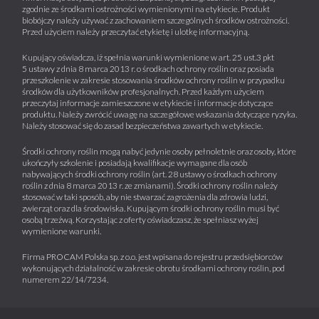
zgodnie ze środkami ostrożności wymienionymi na etykiecie. Produkt
biobójczy należy używać z zachowaniem szczególnych środków ostrożności.
Przed użyciem należy przeczytać etykietę i ulotkę informacyjną.
Kupujący oświadcza, iż spełnia warunki wymienione w art. 25 ust.3 pkt
5 ustawy z dnia 8 marca 2013 r. o środkach ochrony roślin oraz posiada
przeszkolenie w zakresie stosowania środków ochrony roślin w przypadku
środków dla użytkowników profesjonalnych. Przed każdym użyciem
przeczytaj informacje zamieszczone w etykiecie i informacje dotyczące
produktu. Należy zwrócić uwagę na szczegółowe wskazania dotyczące ryzyka.
Należy stosować się do zasad bezpieczeństwa zawartych w etykiecie.
Środki ochrony roślin mogą nabyć jedynie osoby pełnoletnie oraz osoby, które
ukończyły szkolenie i posiadają kwalifikacje wymagane dla osób
nabywających środki ochrony roślin (art. 28 ustawy o środkach ochrony
roślin z dnia 8 marca 2013 r. ze zmianami). Środki ochrony roślin należy
stosować w taki sposób, aby nie stwarzać zagrożenia dla zdrowia ludzi,
zwierząt oraz dla środowiska. Kupującym środki ochrony roślin musi być
osobą trzeźwą. Korzystając z oferty oświadczasz, że spełniasz wyżej
wymienione warunki.
Firma PROCAM Polska sp. z o.o. jest wpisana do rejestru przedsiębiorców
wykonujących działalność w zakresie obrotu środkami ochrony roślin, pod
numerem 22/14/7234.