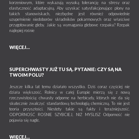
korzeniowym, które wykazują wysoką tolerancję na stresy oraz
elastyczność adaptacyjną. Aby uzyskać satysfakcjonujące plony na
takich stanowiskach, niezbędne jest również odpowiednie
uzupełnienie niedoborów składników pokarmowych oraz właściwe
przygotowanie gleby. Jakie są wymagania glebowe rzepaku? Rzepak
najlepiej rośnie
WIĘCEJ...
SUPERCHWASTY JUŻ TU SĄ. PYTANIE: CZY SĄ NA
TWOIM POLU?
Jeszcze kilka lat temu działało wszystko. Dziś coraz częściej nie
działa większość. Rolnicy w całej Europie mierzą się z nową
rzeczywistością: chwasty odporne na herbicydy, których nie da się
skutecznie zwalczyć standardową technologią chemiczną. To nie jest
teoria przyszłości. Niestety takie są fakty i teraźniejszość.
ODPORNOŚĆ ROŚNIE SZYBCIEJ, NIŻ MYŚLISZ Odporność nie
pojawia się nagle.
WIĘCEJ...