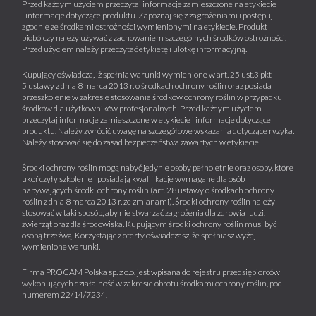
Przed każdym użyciem przeczytaj informacje zamieszczone na etykiecie
i informacje dotyczące produktu. Zapoznaj się z zagrożeniami i postępuj
zgodnie ze środkami ostrożności wymienionymi na etykiecie. Produkt
biobójczy należy używać z zachowaniem szczególnych środków ostrożności.
Przed użyciem należy przeczytać etykietę i ulotkę informacyjną.
Kupujący oświadcza, iż spełnia warunki wymienione w art. 25 ust.3 pkt
5 ustawy z dnia 8 marca 2013 r. o środkach ochrony roślin oraz posiada
przeszkolenie w zakresie stosowania środków ochrony roślin w przypadku
środków dla użytkowników profesjonalnych. Przed każdym użyciem
przeczytaj informacje zamieszczone w etykiecie i informacje dotyczące
produktu. Należy zwrócić uwagę na szczegółowe wskazania dotyczące ryzyka.
Należy stosować się do zasad bezpieczeństwa zawartych w etykiecie.
Środki ochrony roślin mogą nabyć jedynie osoby pełnoletnie oraz osoby, które
ukończyły szkolenie i posiadają kwalifikacje wymagane dla osób
nabywających środki ochrony roślin (art. 28 ustawy o środkach ochrony
roślin z dnia 8 marca 2013 r. ze zmianami). Środki ochrony roślin należy
stosować w taki sposób, aby nie stwarzać zagrożenia dla zdrowia ludzi,
zwierząt oraz dla środowiska. Kupującym środki ochrony roślin musi być
osobą trzeźwą. Korzystając z oferty oświadczasz, że spełniasz wyżej
wymienione warunki.
Firma PROCAM Polska sp. z o.o. jest wpisana do rejestru przedsiębiorców
wykonujących działalność w zakresie obrotu środkami ochrony roślin, pod
numerem 22/14/7234.