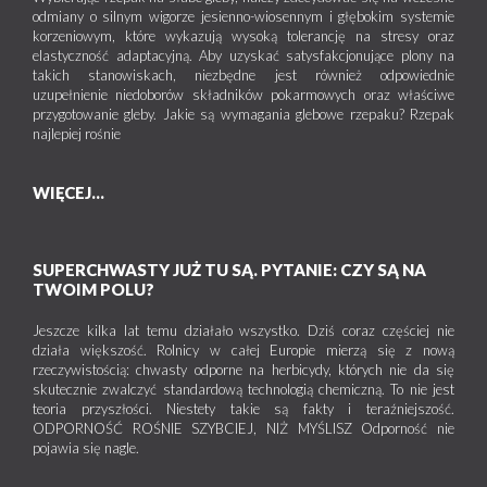
odmiany o silnym wigorze jesienno-wiosennym i głębokim systemie
korzeniowym, które wykazują wysoką tolerancję na stresy oraz
elastyczność adaptacyjną. Aby uzyskać satysfakcjonujące plony na
takich stanowiskach, niezbędne jest również odpowiednie
uzupełnienie niedoborów składników pokarmowych oraz właściwe
przygotowanie gleby. Jakie są wymagania glebowe rzepaku? Rzepak
najlepiej rośnie
WIĘCEJ...
SUPERCHWASTY JUŻ TU SĄ. PYTANIE: CZY SĄ NA
TWOIM POLU?
Jeszcze kilka lat temu działało wszystko. Dziś coraz częściej nie
działa większość. Rolnicy w całej Europie mierzą się z nową
rzeczywistością: chwasty odporne na herbicydy, których nie da się
skutecznie zwalczyć standardową technologią chemiczną. To nie jest
teoria przyszłości. Niestety takie są fakty i teraźniejszość.
ODPORNOŚĆ ROŚNIE SZYBCIEJ, NIŻ MYŚLISZ Odporność nie
pojawia się nagle.