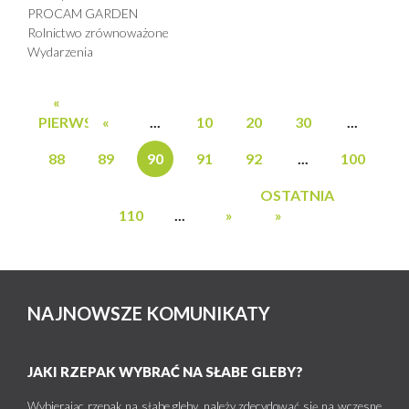
PROCAM GARDEN
Rolnictwo zrównoważone
Wydarzenia
«
PIERWSZA
«
...
10
20
30
...
88
89
90
91
92
...
100
OSTATNIA
110
...
»
»
NAJNOWSZE KOMUNIKATY
JAKI RZEPAK WYBRAĆ NA SŁABE GLEBY?
Wybierając rzepak na słabe gleby, należy zdecydować się na wczesne