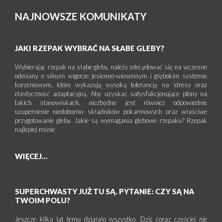
NAJNOWSZE KOMUNIKATY
JAKI RZEPAK WYBRAĆ NA SŁABE GLEBY?
Wybierając rzepak na słabe gleby, należy zdecydować się na wczesne
odmiany o silnym wigorze jesienno-wiosennym i głębokim systemie
korzeniowym, które wykazują wysoką tolerancję na stresy oraz
elastyczność adaptacyjną. Aby uzyskać satysfakcjonujące plony na
takich stanowiskach, niezbędne jest również odpowiednie
uzupełnienie niedoborów składników pokarmowych oraz właściwe
przygotowanie gleby. Jakie są wymagania glebowe rzepaku? Rzepak
najlepiej rośnie
WIĘCEJ...
SUPERCHWASTY JUŻ TU SĄ. PYTANIE: CZY SĄ NA
TWOIM POLU?
Jeszcze kilka lat temu działało wszystko. Dziś coraz częściej nie