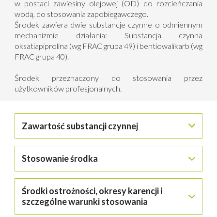
w postaci zawiesiny olejowej (OD) do rozcieńczania
wodą, do stosowania zapobiegawczego.
Środek zawiera dwie substancje czynne o odmiennym
mechanizmie działania: Substancja czynna
oksatiapiprolina (wg FRAC grupa 49) i bentiowalikarb (wg
FRAC grupa 40).
Środek przeznaczony do stosowania przez
użytkowników profesjonalnych.
Zawartość substancji czynnej
oksatiapiprolina
(związek z grupy izoksazolin) – 30 g/l
Stosowanie środka
(3,26%),
bentiowalikarb
(w formie estru izopropylowego)
(związek z grupy karbaminianów) – 70 g/l (7,61%).
Środek przeznaczony do stosowania przy użyciu
Środki ostrożności, okresy karencji i
samobieżnych lub ciągnikowych opryskiwaczy polowych.
szczególne warunki stosowania
ZIEMNIAK