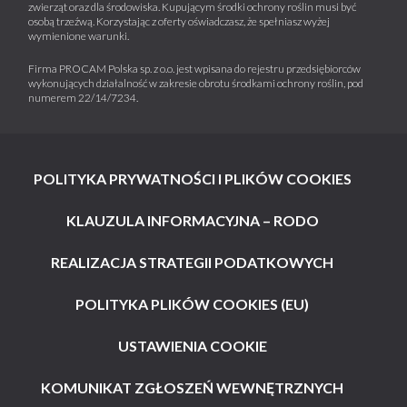
zwierząt oraz dla środowiska. Kupującym środki ochrony roślin musi być
osobą trzeźwą. Korzystając z oferty oświadczasz, że spełniasz wyżej
wymienione warunki.
Firma PROCAM Polska sp. z o.o. jest wpisana do rejestru przedsiębiorców
wykonujących działalność w zakresie obrotu środkami ochrony roślin, pod
numerem 22/14/7234.
POLITYKA PRYWATNOŚCI I PLIKÓW COOKIES
KLAUZULA INFORMACYJNA – RODO
REALIZACJA STRATEGII PODATKOWYCH
POLITYKA PLIKÓW COOKIES (EU)
USTAWIENIA COOKIE
KOMUNIKAT ZGŁOSZEŃ WEWNĘTRZNYCH