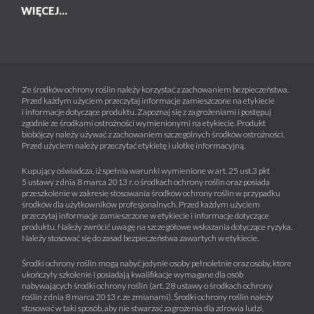
WIĘCEJ...
Ze środków ochrony roślin należy korzystać z zachowaniem bezpieczeństwa.
Przed każdym użyciem przeczytaj informacje zamieszczone na etykiecie
i informacje dotyczące produktu. Zapoznaj się z zagrożeniami i postępuj
zgodnie ze środkami ostrożności wymienionymi na etykiecie. Produkt
biobójczy należy używać z zachowaniem szczególnych środków ostrożności.
Przed użyciem należy przeczytać etykietę i ulotkę informacyjną.
Kupujący oświadcza, iż spełnia warunki wymienione w art. 25 ust.3 pkt
5 ustawy z dnia 8 marca 2013 r. o środkach ochrony roślin oraz posiada
przeszkolenie w zakresie stosowania środków ochrony roślin w przypadku
środków dla użytkowników profesjonalnych. Przed każdym użyciem
przeczytaj informacje zamieszczone w etykiecie i informacje dotyczące
produktu. Należy zwrócić uwagę na szczegółowe wskazania dotyczące ryzyka.
Należy stosować się do zasad bezpieczeństwa zawartych w etykiecie.
Środki ochrony roślin mogą nabyć jedynie osoby pełnoletnie oraz osoby, które
ukończyły szkolenie i posiadają kwalifikacje wymagane dla osób
nabywających środki ochrony roślin (art. 28 ustawy o środkach ochrony
roślin z dnia 8 marca 2013 r. ze zmianami). Środki ochrony roślin należy
stosować w taki sposób, aby nie stwarzać zagrożenia dla zdrowia ludzi,