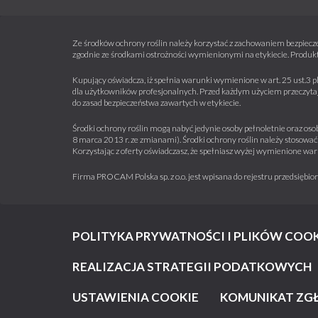
Ze środków ochrony roślin należy korzystać z zachowaniem bezpiecze
zgodnie ze środkami ostrożności wymienionymi na etykiecie. Produkt
Kupujący oświadcza, iż spełnia warunki wymienione w art. 25 ust.3 p
dla użytkowników profesjonalnych. Przed każdym użyciem przeczytaj 
do zasad bezpieczeństwa zawartych w etykiecie.
Środki ochrony roślin mogą nabyć jedynie osoby pełnoletnie oraz osob
8 marca 2013 r. ze zmianami). Środki ochrony roślin należy stosować 
Korzystając z oferty oświadczasz, że spełniasz wyżej wymienione war
Firma PROCAM Polska sp. z o.o. jest wpisana do rejestru przedsięb
POLITYKA PRYWATNOŚCI I PLIKÓW COOK
REALIZACJA STRATEGII PODATKOWYCH
USTAWIENIA COOKIE
KOMUNIKAT ZG