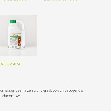
EVUS 250 SC
iwa na zagrożenia ze strony grzybowych patogenów
roducentów.