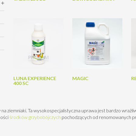
LUNA EXPERIENCE
MAGIC
R
400 SC
 na ziemniaki. Ta wysokospecjalistyczna uprawa jest bardzo wrażl
kości
środków grzybobójczych
pochodzących od renomowanych p