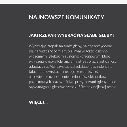
NAJNOWSZE KOMUNIKATY
JAKI RZEPAK WYBRAĆ NA SŁABE GLEBY?
Wybierając rzepak na słabe gleby, należy zdecydować
się na wczesne odmiany o silnym wigorze jesienno-
wiosennym i głębokim systemie korzeniowym, które
wykazują wysoką tolerancję na stresy oraz elastyczność
adaptacyjną. Aby uzyskać satysfakcjonujące plony na
takich stanowiskach, niezbędne jest również
odpowiednie uzupełnienie niedoborów składników
pokarmowych oraz właściwe przygotowanie gleby. Jakie
są wymagania glebowe rzepaku? Rzepak najlepiej rośnie
WIĘCEJ...