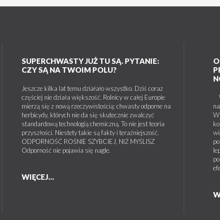
SUPERCHWASTY JUŻ TU SĄ. PYTANIE:
O
CZY SĄ NA TWOIM POLU?
P
N
Jeszcze kilka lat temu działało wszystko. Dziś coraz
częściej nie działa większość. Rolnicy w całej Europie
W 
mierzą się z nową rzeczywistością: chwasty odporne na
na
herbicydy, których nie da się skutecznie zwalczyć
W 
standardową technologią chemiczną. To nie jest teoria
ko
przyszłości. Niestety takie są fakty i teraźniejszość.
wi
ODPORNOŚĆ ROŚNIE SZYBCIEJ, NIŻ MYŚLISZ
po
Odporność nie pojawia się nagle.
le
po
ef
WIĘCEJ...
W