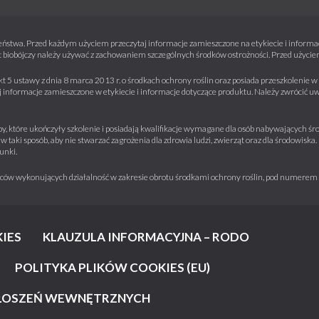
ństwa. Przed każdym użyciem przeczytaj informacje zamieszczone na etykiecie i informacj
 biobójczy należy używać z zachowaniem szczególnych środków ostrożności. Przed użyciem 
kt 5 ustawy z dnia 8 marca 2013 r. o środkach ochrony roślin oraz posiada przeszkolenie
informacje zamieszczone w etykiecie i informacje dotyczące produktu. Należy zwrócić u
y, które ukończyły szkolenie i posiadają kwalifikacje wymagane dla osób nabywających środ
w taki sposób, aby nie stwarzać zagrożenia dla zdrowia ludzi, zwierząt oraz dla środowisk
unki.
iorców wykonujących działalność w zakresie obrotu środkami ochrony roślin, pod numere
IES
KLAUZULA INFORMACYJNA – RODO
POLITYKA PLIKÓW COOKIES (EU)
ŁOSZEŃ WEWNĘTRZNYCH