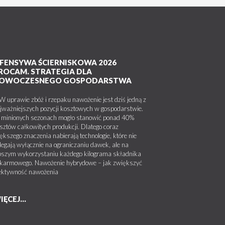
FENSYWA ŚCIERNISKOWA 2026
ROCAM. STRATEGIA DLA
OWOCZESNEGO GOSPODARSTWA
uprawie zbóż i rzepaku nawożenie jest dziś jedną z
jważniejszych pozycji kosztowych w gospodarstwie.
minionych sezonach mogło stanowić ponad 40%
sztów całkowitych produkcji. Dlatego coraz
ększego znaczenia nabierają technologie, które nie
legają wyłącznie na ograniczaniu dawek, ale na
pszym wykorzystaniu każdego kilograma składnika
karmowego. Nawożenie hybrydowe – jak zwiększyć
ektywność nawożenia
IĘCEJ...