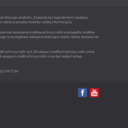
e dotyczące produktu. Zapoznaj się z zagrożeniami i postępuj
należy przeczytać etykietę i ulotkę informacyjną.
 w zakresie stosowania środków ochrony roślin w przypadku środków
wagę na szczegółowe wskazania dotyczące ryzyka. Należy stosować się
ki ochrony roślin (art. 28 ustawy o środkach ochrony roślin z dnia
a. Kupującym środki ochrony roślin musi być osobą trzeźwą.
m 22/14/7234.