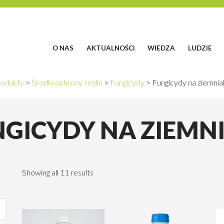
O NAS
AKTUALNOŚCI
WIEDZA
LUDZIE
odukty
>
Środki ochrony roślin
>
Fungicydy
>
Fungicydy na ziemnia
GICYDY NA ZIEMN
Showing all 11 results