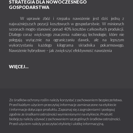
STRATEGIA DLA NOWOCZESNEGO
GOSPODARSTWA
W uprawie zbóż i rzepaku nawożenie jest dziś jedną z
najważniejszych pozycji kosztowych w gospodarstwie. W minionych
sezonach mogło stanowić ponad 40% kosztów całkowitych produkcji.
Dlatego coraz większego znaczenia nabierają technologie, które nie
polegają wyłącznie na ograniczaniu dawek, ale na lepszym
wykorzystaniu każdego kilograma składnika pokarmowego.
Nawożenie hybrydowe – jak zwiększyć efektywność nawożenia
WIĘCEJ...
Ze środków ochrony roślin należy korzystać z zachowaniem bezpieczeństwa.
Przed każdym użyciem przeczytaj informacje zamieszczone na etykiecie
i informacje dotyczące produktu. Zapoznaj się z zagrożeniami i postępuj
zgodnie ze środkami ostrożności wymienionymi na etykiecie. Produkt
biobójczy należy używać z zachowaniem szczególnych środków ostrożności.
Przed użyciem należy przeczytać etykietę i ulotkę informacyjną.