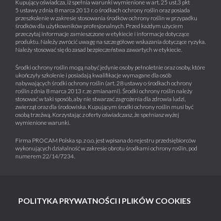
Kupujący oświadcza, iż spełnia warunki wymienione w art. 25 ust.3 pkt
5 ustawy z dnia 8 marca 2013 r. o środkach ochrony roślin oraz posiada
przeszkolenie w zakresie stosowania środków ochrony roślin w przypadku
środków dla użytkowników profesjonalnych. Przed każdym użyciem
przeczytaj informacje zamieszczone w etykiecie i informacje dotyczące
produktu. Należy zwrócić uwagę na szczegółowe wskazania dotyczące ryzyka.
Należy stosować się do zasad bezpieczeństwa zawartych w etykiecie.
Środki ochrony roślin mogą nabyć jedynie osoby pełnoletnie oraz osoby, które
ukończyły szkolenie i posiadają kwalifikacje wymagane dla osób
nabywających środki ochrony roślin (art. 28 ustawy o środkach ochrony
roślin z dnia 8 marca 2013 r. ze zmianami). Środki ochrony roślin należy
stosować w taki sposób, aby nie stwarzać zagrożenia dla zdrowia ludzi,
zwierząt oraz dla środowiska. Kupującym środki ochrony roślin musi być
osobą trzeźwą. Korzystając z oferty oświadczasz, że spełniasz wyżej
wymienione warunki.
Firma PROCAM Polska sp. z o.o. jest wpisana do rejestru przedsiębiorców
wykonujących działalność w zakresie obrotu środkami ochrony roślin, pod
numerem 22/14/7234.
POLITYKA PRYWATNOŚCI I PLIKÓW COOKIES