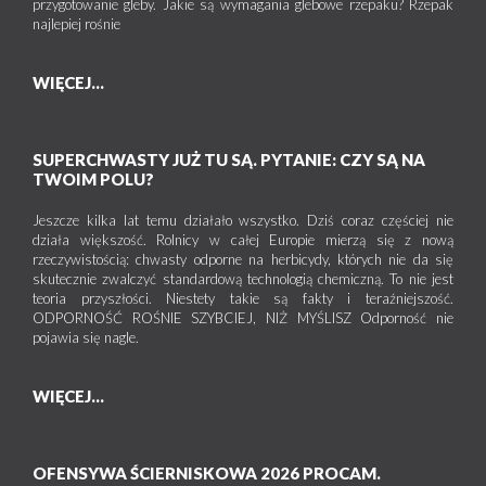
przygotowanie gleby. Jakie są wymagania glebowe rzepaku? Rzepak
najlepiej rośnie
WIĘCEJ...
SUPERCHWASTY JUŻ TU SĄ. PYTANIE: CZY SĄ NA
TWOIM POLU?
Jeszcze kilka lat temu działało wszystko. Dziś coraz częściej nie
działa większość. Rolnicy w całej Europie mierzą się z nową
rzeczywistością: chwasty odporne na herbicydy, których nie da się
skutecznie zwalczyć standardową technologią chemiczną. To nie jest
teoria przyszłości. Niestety takie są fakty i teraźniejszość.
ODPORNOŚĆ ROŚNIE SZYBCIEJ, NIŻ MYŚLISZ Odporność nie
pojawia się nagle.
WIĘCEJ...
OFENSYWA ŚCIERNISKOWA 2026 PROCAM.