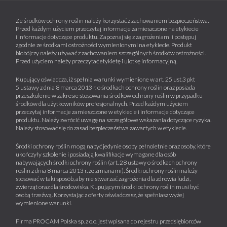
Maksymalna liczba zabiegów w sezonie
wegetacyjnym: 2.
Maksymalna/zalecana dawka dla jednorazowego
Ze środków ochrony roślin należy korzystać z zachowaniem bezpieczeństwa.
zastosowania:
1,5 kg/ha.
Przed każdym użyciem przeczytaj informacje zamieszczone na etykiecie
Odstęp między zabiegami:
co najmniej 7 dni.
i informacje dotyczące produktu. Zapoznaj się z zagrożeniami i postępuj
zgodnie ze środkami ostrożności wymienionymi na etykiecie. Produkt
Termin stosowania środka:
Fasola zwykła przeznaczona na zbiór świeżych
biobójczy należy używać z zachowaniem szczególnych środków ostrożności.
– pod osłonami innymi niż szklarnie o trwałej konstrukcji,
strąków uprawiana w polu lub pod osłonami
Przed użyciem należy przeczytać etykietę i ulotkę informacyjną.
odizolowanej od podłoża:
Środek stosować od fazy, gdy pierwszy liść właściwy na
Kupujący oświadcza, iż spełnia warunki wymienione w art. 25 ust.3 pkt
Spodoptera frugiperda, światłówka naziemnica,
5 ustawy z dnia 8 marca 2013 r. o środkach ochrony roślin oraz posiada
pędzie głównym całkowicie rozwinięty do fazy widocznego
bawełnówka egipska
przeszkolenie w zakresie stosowania środków ochrony roślin w przypadku
piątego pąka kwiatowego (BBCH 11-55) lub od fazy gdy
środków dla użytkowników profesjonalnych. Przed każdym użyciem
pierwszy owoc osiągnął typową wielkość i kształty do
Maksymalna/zalecana dawka dla jednorazowego
przeczytaj informacje zamieszczone w etykiecie i informacje dotyczące
końca fazy dojrzewania owoców i nasion tj. pełnej
zastosowania:
1,5 kg/ha.
produktu. Należy zwrócić uwagę na szczegółowe wskazania dotyczące ryzyka.
dojrzałości gdy owoce maja typową barwę (BBCH 71-89).
Należy stosować się do zasad bezpieczeństwa zawartych w etykiecie.
Odstęp między zabiegami:
co najmniej 7 dni.
Zalecana ilość wody:
200 – 1000 l/ha.
Środki ochrony roślin mogą nabyć jedynie osoby pełnoletnie oraz osoby, które
Zalecane opryskiwanie:
drobnokropliste.
ukończyły szkolenie i posiadają kwalifikacje wymagane dla osób
Termin stosowania środka: Środek stosować w przypadku
Maksymalna liczba zabiegów w sezonie
nabywających środki ochrony roślin (art. 28 ustawy o środkach ochrony
uprawy polowej fasoli od fazy, gdy 10% strąków osiąga
roślin z dnia 8 marca 2013 r. ze zmianami). Środki ochrony roślin należy
wegetacyjnym: 2.
typową długość do fazy pełnej dojrzałości: strąków (BBCH
stosować w taki sposób, aby nie stwarzać zagrożenia dla zdrowia ludzi,
71-89), a w przypadku uprawy w szklarni od fazy, gdy 10%
zwierząt oraz dla środowiska. Kupującym środki ochrony roślin musi być
strąków osiąga typową długość do fazy, gdy widoczne są
osobą trzeźwą. Korzystając z oferty oświadczasz, że spełniasz wyżej
pojedyncze nasiona w strąkach (BBCH 71-79).
wymienione warunki.
Ogórek, cukinia, kabaczek, patison, arbuz, melon,
dynia uprawiane pod osłonami, w szklarniach
Zalecana ilość wody:
400 – 800 l/ha.
Firma PROCAM Polska sp. z o.o. jest wpisana do rejestru przedsiębiorców