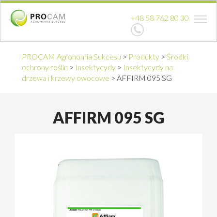
+48 58 762 80 30
PROCAM Agronomia Sukcesu
>
Produkty
>
Środki
ochrony roślin
>
Insektycydy
>
Insektycydy na
drzewa i krzewy owocowe
>
AFFIRM 095 SG
AFFIRM 095 SG