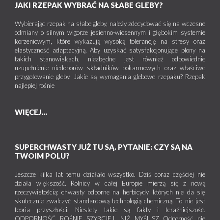
JAKI RZEPAK WYBRAĆ NA SŁABE GLEBY?
pędzie głównym jest całkowicie rozwinięty do fazy
Borówka wysoka, aronia, żurawina
widocznego piątego kwiatostanu (BBCH 11-55) lub od
Wybierając rzepak na słabe gleby, należy zdecydować się na wczesne
fazy gdy pierwszy owoc osiągał typową wielkość do końca
odmiany o silnym wigorze jesienno-wiosennym i głębokim systemie
fazy dojrzewania owoców i nasion tj. pełnej dojrzałości
Zwójka plameczka, zwójka siatkóweczka, zwójka
korzeniowym, które wykazują wysoką tolerancję na stresy oraz
gdy owoce mają typową barwę (BBCH 71-89).
różóweczka, zwójka bukóweczka, muszka plamoskrzydła
elastyczność adaptacyjną. Aby uzyskać satysfakcjonujące plony na
takich stanowiskach, niezbędne jest również odpowiednie
Zalecana ilość wody:
400 – 1200 l/ha.
Maksymalna dawka dla jednorazowego zastosowania:
uzupełnienie niedoborów składników pokarmowych oraz właściwe
Zalecane opryskiwanie:
drobnokropliste.
1,5 kg/ha.
przygotowanie gleby. Jakie są wymagania glebowe rzepaku? Rzepak
Maksymalna liczba zabiegów sezonie wegetacyjnym
Zalecana dawka dla jednorazowego zastosowania:
1,25 –
najlepiej rośnie
(z uwzględnieniem zastosowań w dalszej części
1,5 kg/ha.
etykiety): 2.
Odstęp między zabiegami:
co najmniej 7 dni.
WIĘCEJ...
Termin stosowania: środek stosować od początku fazy
Papryka uprawiana pod osłonami
rozwoju liści do widocznych pierwszych pąków
kwiatowych (BBCH 11-55).
SUPERCHWASTY JUŻ TU SĄ. PYTANIE: CZY SĄ NA
Słonecznica orężówka, bawełnówka egipska, Spodoptera
TWOIM POLU?
frugiperda, światłówka naziemnica
Zalecana ilość wody:
500 – 1200 l/ha.
Zalecane opryskiwanie:
drobnokropliste.
Jeszcze kilka lat temu działało wszystko. Dziś coraz częściej nie
Maksymalna liczba zabiegów sezonie wegetacyjnym:
Maksymalna /zalecana dawka dla jednorazowego
działa większość. Rolnicy w całej Europie mierzą się z nową
2.
zastosowania:
1,5 kg/ha.
rzeczywistością: chwasty odporne na herbicydy, których nie da się
skutecznie zwalczyć standardową technologią chemiczną. To nie jest
Odstęp między zabiegami:
co najmniej 7 dni.
teoria przyszłości. Niestety takie są fakty i teraźniejszość.
ODPORNOŚĆ ROŚNIE SZYBCIEJ, NIŻ MYŚLISZ Odporność nie