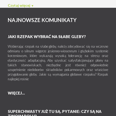
Czytaj więcej
NAJNOWSZE KOMUNIKATY
JAKI RZEPAK WYBRAĆ NA SŁABE GLEBY?
Wybierając rzepak na słabe gleby, należy zdecydować się na wczesne
odmiany o silnym wigorze jesienno-wiosennym i głębokim systemie
korzeniowym, które wykazują wysoką tolerancję na stresy oraz
elastyczność adaptacyjną. Aby uzyskać satysfakcjonujące plony na
takich stanowiskach, niezbędne jest również odpowiednie
uzupełnienie niedoborów składników pokarmowych oraz właściwe
przygotowanie gleby. Jakie są wymagania glebowe rzepaku? Rzepak
najlepiej rośnie
WIĘCEJ...
SUPERCHWASTY JUŻ TU SĄ. PYTANIE: CZY SĄ NA
TWOIM POLU?