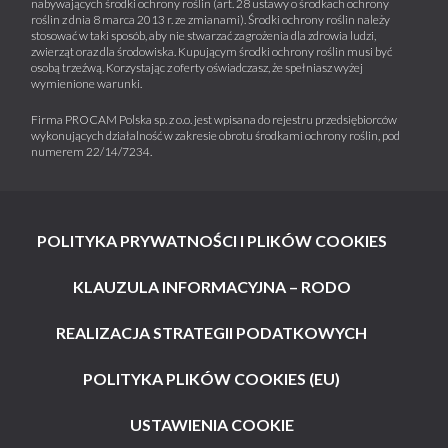
nabywających środki ochrony roślin (art. 28 ustawy o środkach ochrony
roślin z dnia 8 marca 2013 r. ze zmianami). Środki ochrony roślin należy
stosować w taki sposób, aby nie stwarzać zagrożenia dla zdrowia ludzi,
zwierząt oraz dla środowiska. Kupującym środki ochrony roślin musi być
osobą trzeźwą. Korzystając z oferty oświadczasz, że spełniasz wyżej
wymienione warunki.
Firma PROCAM Polska sp. z o.o. jest wpisana do rejestru przedsiębiorców
wykonujących działalność w zakresie obrotu środkami ochrony roślin, pod
numerem 22/14/7234.
POLITYKA PRYWATNOŚCI I PLIKÓW COOKIES
KLAUZULA INFORMACYJNA – RODO
REALIZACJA STRATEGII PODATKOWYCH
POLITYKA PLIKÓW COOKIES (EU)
USTAWIENIA COOKIE