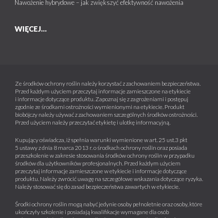
Nawożenie hybrydowe – jak zwiększyć efektywność nawożenia
WIĘCEJ...
Ze środków ochrony roślin należy korzystać z zachowaniem bezpieczeństwa.
Przed każdym użyciem przeczytaj informacje zamieszczone na etykiecie
i informacje dotyczące produktu. Zapoznaj się z zagrożeniami i postępuj
zgodnie ze środkami ostrożności wymienionymi na etykiecie. Produkt
biobójczy należy używać z zachowaniem szczególnych środków ostrożności.
Przed użyciem należy przeczytać etykietę i ulotkę informacyjną.
Kupujący oświadcza, iż spełnia warunki wymienione w art. 25 ust.3 pkt
5 ustawy z dnia 8 marca 2013 r. o środkach ochrony roślin oraz posiada
przeszkolenie w zakresie stosowania środków ochrony roślin w przypadku
środków dla użytkowników profesjonalnych. Przed każdym użyciem
przeczytaj informacje zamieszczone w etykiecie i informacje dotyczące
produktu. Należy zwrócić uwagę na szczegółowe wskazania dotyczące ryzyka.
Należy stosować się do zasad bezpieczeństwa zawartych w etykiecie.
Środki ochrony roślin mogą nabyć jedynie osoby pełnoletnie oraz osoby, które
ukończyły szkolenie i posiadają kwalifikacje wymagane dla osób