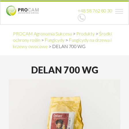
+48 58 762 80 30
PROCAM Agronomia Sukcesu
>
Produkty
>
Środki
ochrony roślin
>
Fungicydy
>
Fungicydy na drzewa i
krzewy owocowe
>
DELAN 700 WG
DELAN 700 WG