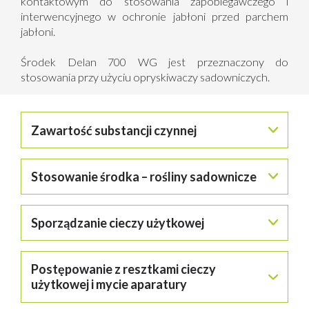
kontaktowym do stosowania zapobiegawczego i
interwencyjnego w ochronie jabłoni przed parchem
jabłoni.
Środek Delan 700 WG jest przeznaczony do
stosowania przy użyciu opryskiwaczy sadowniczych.
Zawartość substancji czynnej
ditianon 2,3-dicyjano-1, 4-ditiaantrachinon
(związek
Stosowanie środka – rośliny sadownicze
z grupy antrachinonów) –
700 g/kg
.
JABŁOŃ
Sporządzanie cieczy użytkowej
Parch jabłoni
Środek stosować maksymalnie 6 razy w sezonie, według
Przed przystąpieniem do sporządzania cieczy użytkowej
Postępowanie z resztkami cieczy
jednego z dwóch podanych poniżej systemów stosowania.
dokładnie ustalić potrzebną jej ilość. Odważoną ilość
środka wsypać do zbiornika opryskiwacza napełnonego
użytkowej i mycie aparatury
System 1.
częściowo wodą (z włączonym mieszadłem) i uzupełnić
wodą do potrzebnej ilości. Po wsypaniu środka do