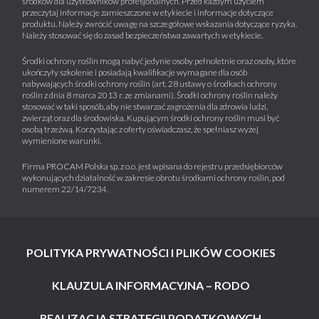
środków dla użytkowników profesjonalnych. Przed każdym użyciem
przeczytaj informacje zamieszczone w etykiecie i informacje dotyczące
produktu. Należy zwrócić uwagę na szczegółowe wskazania dotyczące ryzyka.
Należy stosować się do zasad bezpieczeństwa zawartych w etykiecie.
Środki ochrony roślin mogą nabyć jedynie osoby pełnoletnie oraz osoby, które
ukończyły szkolenie i posiadają kwalifikacje wymagane dla osób
nabywających środki ochrony roślin (art. 28 ustawy o środkach ochrony
roślin z dnia 8 marca 2013 r. ze zmianami). Środki ochrony roślin należy
stosować w taki sposób, aby nie stwarzać zagrożenia dla zdrowia ludzi,
zwierząt oraz dla środowiska. Kupującym środki ochrony roślin musi być
osobą trzeźwą. Korzystając z oferty oświadczasz, że spełniasz wyżej
wymienione warunki.
Firma PROCAM Polska sp. z o.o. jest wpisana do rejestru przedsiębiorców
wykonujących działalność w zakresie obrotu środkami ochrony roślin, pod
numerem 22/14/7234.
POLITYKA PRYWATNOŚCI I PLIKÓW COOKIES
KLAUZULA INFORMACYJNA – RODO
REALIZACJA STRATEGII PODATKOWYCH