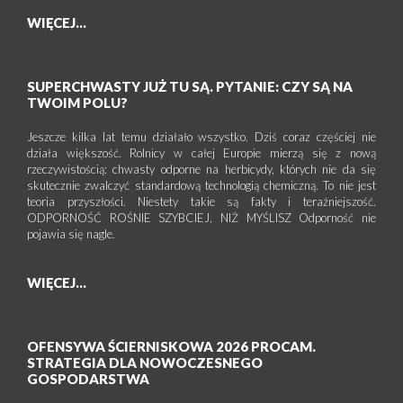
WIĘCEJ...
SUPERCHWASTY JUŻ TU SĄ. PYTANIE: CZY SĄ NA
TWOIM POLU?
Jeszcze kilka lat temu działało wszystko. Dziś coraz częściej nie
działa większość. Rolnicy w całej Europie mierzą się z nową
rzeczywistością: chwasty odporne na herbicydy, których nie da się
skutecznie zwalczyć standardową technologią chemiczną. To nie jest
teoria przyszłości. Niestety takie są fakty i teraźniejszość.
ODPORNOŚĆ ROŚNIE SZYBCIEJ, NIŻ MYŚLISZ Odporność nie
pojawia się nagle.
WIĘCEJ...
OFENSYWA ŚCIERNISKOWA 2026 PROCAM.
STRATEGIA DLA NOWOCZESNEGO
GOSPODARSTWA