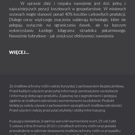
W uprawie zbóż i rzepaku nawożenie jest dziś jedną z
najważniejszych pozycji kosztowych w gospodarstwie. W minionych
sezonach mogło stanowić ponad 40% kosztów całkowitych produkcji.
Dlatego coraz większego znaczenia nabierają technologie, które nie
polegają wyłącznie na ograniczaniu dawek, ale na lepszym
wykorzystaniu każdego kilograma składnika pokarmowego.
Nawożenie hybrydowe – jak zwiększyć efektywność nawożenia
WIĘCEJ...
Ze środków ochrony roślin należy korzystać z zachowaniem bezpieczeństwa.
Przed każdym użyciem przeczytaj informacje zamieszczone na etykiecie
i informacje dotyczące produktu. Zapoznaj się z zagrożeniami i postępuj
zgodnie ze środkami ostrożności wymienionymi na etykiecie. Produkt
biobójczy należy używać z zachowaniem szczególnych środków ostrożności.
Przed użyciem należy przeczytać etykietę i ulotkę informacyjną.
Kupujący oświadcza, iż spełnia warunki wymienione w art. 25 ust.3 pkt
5 ustawy z dnia 8 marca 2013 r. o środkach ochrony roślin oraz posiada
przeszkolenie w zakresie stosowania środków ochrony roślin w przypadku