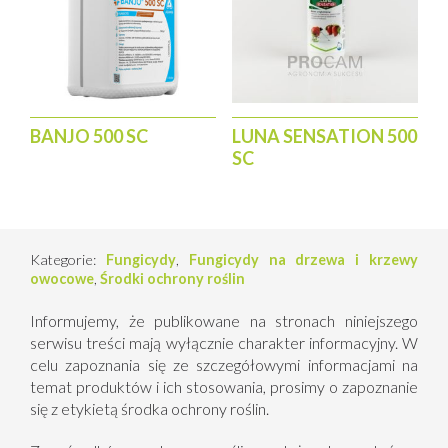
parch gruszy
Odpowiedzialność za skuteczność działania i
fitotoksyczność środka ochrony roślin stosowanego w
uprawach małoobszarowych ponosi wyłącznie jego
użytkownik.
BANJO 500 SC
LUNA SENSATION 500
Środek stosować maksymalnie 6 razy w sezonie, według
SC
jednego z dwóch podanych poniżej systemów stosowania.
System 1.
Maksymalna /zalecana dawka dla jednorazowego
Kategorie:
Fungicydy
,
Fungicydy na drzewa i krzewy
zastosowania:
0,5 kg/ha
owocowe
,
Środki ochrony roślin
Termin stosowania: Środek stosować zapobiegawczo, od
fazy pękania pąków, gdy widoczne są zielone końce
liściowe osłaniające kwiaty do momentu, kiedy owoce
Informujemy, że publikowane na stronach niniejszego
osiągną 90% typowej wielkości (BBCH 53-79).
serwisu treści mają wyłącznie charakter informacyjny. W
Liczba zabiegów: 6
celu zapoznania się ze szczegółowymi informacjami na
Odstęp między zabiegami: co najmniej 5 dni.
temat produktów i ich stosowania, prosimy o zapoznanie
się z etykietą środka ochrony roślin.
System 2.