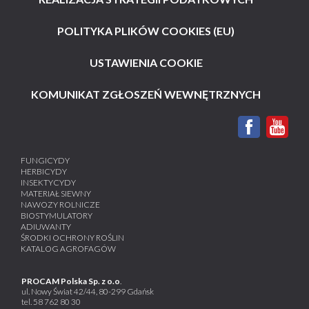
POLITYKA PLIKÓW COOKIES (EU)
USTAWIENIA COOKIE
KOMUNIKAT ZGŁOSZEŃ WEWNĘTRZNYCH
FUNGICYDY
HERBICYDY
INSEKTYCYDY
MATERIAŁ SIEWNY
NAWOZY ROLNICZE
BIOSTYMULATORY
ADIUWANTY
ŚRODKI OCHRONY ROŚLIN
KATALOG AGROFAGÓW
PROCAM Polska Sp. z o.o
.
ul. Nowy Świat 42/44, 80-299 Gdańsk
tel.
58 762 80 30