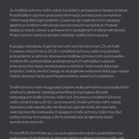
Ze środków ochrony roślin należy korzystać z zachowaniem bezpieczeństwa.
Przed każdym użyciem przeczytaj informacje zamieszczone na etykiecie
i informacje dotyczące produktu. Zapoznaj się z zagrożeniami i postępuj
zgodnie ze środkami ostrożności wymienionymi na etykiecie. Produkt
biobójczy należy używać z zachowaniem szczególnych środków ostrożności.
Przed użyciem należy przeczytać etykietę i ulotkę informacyjną.
Kupujący oświadcza, iż spełnia warunki wymienione w art. 25 ust.3 pkt
5 ustawy z dnia 8 marca 2013 r. o środkach ochrony roślin oraz posiada
przeszkolenie w zakresie stosowania środków ochrony roślin w przypadku
środków dla użytkowników profesjonalnych. Przed każdym użyciem
przeczytaj informacje zamieszczone w etykiecie i informacje dotyczące
produktu. Należy zwrócić uwagę na szczegółowe wskazania dotyczące ryzyka.
Należy stosować się do zasad bezpieczeństwa zawartych w etykiecie.
Środki ochrony roślin mogą nabyć jedynie osoby pełnoletnie oraz osoby, które
ukończyły szkolenie i posiadają kwalifikacje wymagane dla osób
nabywających środki ochrony roślin (art. 28 ustawy o środkach ochrony
roślin z dnia 8 marca 2013 r. ze zmianami). Środki ochrony roślin należy
stosować w taki sposób, aby nie stwarzać zagrożenia dla zdrowia ludzi,
zwierząt oraz dla środowiska. Kupującym środki ochrony roślin musi być
osobą trzeźwą. Korzystając z oferty oświadczasz, że spełniasz wyżej
wymienione warunki.
Firma PROCAM Polska sp. z o.o. jest wpisana do rejestru przedsiębiorców
wykonujących działalność w zakresie obrotu środkami ochrony roślin, pod