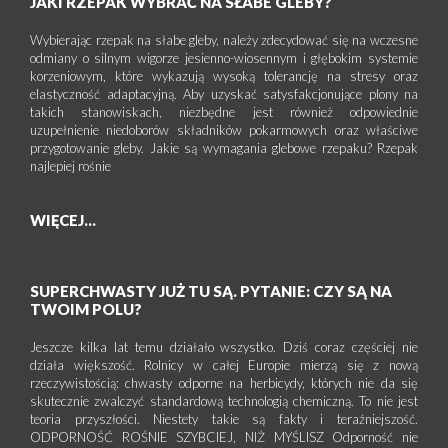
JAKI RZEPAK WYBRAĆ NA SŁABE GLEBY?
Wybierając rzepak na słabe gleby, należy zdecydować się na wczesne
odmiany o silnym wigorze jesienno-wiosennym i głębokim systemie
korzeniowym, które wykazują wysoką tolerancję na stresy oraz
elastyczność adaptacyjną. Aby uzyskać satysfakcjonujące plony na
takich stanowiskach, niezbędne jest również odpowiednie
uzupełnienie niedoborów składników pokarmowych oraz właściwe
przygotowanie gleby. Jakie są wymagania glebowe rzepaku? Rzepak
najlepiej rośnie
WIĘCEJ...
SUPERCHWASTY JUŻ TU SĄ. PYTANIE: CZY SĄ NA
TWOIM POLU?
Jeszcze kilka lat temu działało wszystko. Dziś coraz częściej nie
działa większość. Rolnicy w całej Europie mierzą się z nową
rzeczywistością: chwasty odporne na herbicydy, których nie da się
skutecznie zwalczyć standardową technologią chemiczną. To nie jest
teoria przyszłości. Niestety takie są fakty i teraźniejszość.
ODPORNOŚĆ ROŚNIE SZYBCIEJ, NIŻ MYŚLISZ Odporność nie