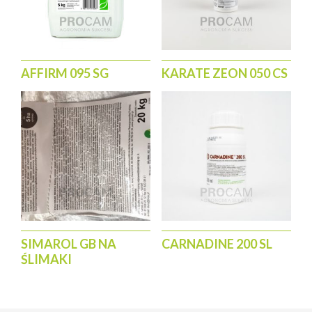
podlewanie.
Poznań – (61) 847 69 46
2. Środek nie pleśnieje zalegając na powierzchni gleby.
Wrocław – (71) 343 30 08
3. Najlepsze efekty zwalczania uzyskuje się stosując
środek w godzinach popołudniowych lub wieczorem.
AFFIRM 095 SG
KARATE ZEON 050 CS
SIMAROL GB NA
CARNADINE 200 SL
ŚLIMAKI