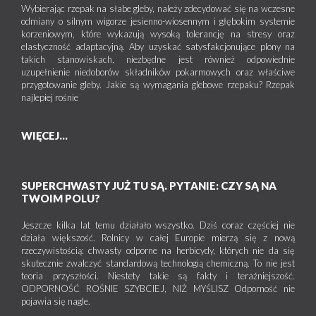
Wybierając rzepak na słabe gleby, należy zdecydować się na wczesne
odmiany o silnym wigorze jesienno-wiosennym i głębokim systemie
korzeniowym, które wykazują wysoką tolerancję na stresy oraz
elastyczność adaptacyjną. Aby uzyskać satysfakcjonujące plony na
takich stanowiskach, niezbędne jest również odpowiednie
uzupełnienie niedoborów składników pokarmowych oraz właściwe
przygotowanie gleby. Jakie są wymagania glebowe rzepaku? Rzepak
najlepiej rośnie
WIĘCEJ...
SUPERCHWASTY JUŻ TU SĄ. PYTANIE: CZY SĄ NA
TWOIM POLU?
Jeszcze kilka lat temu działało wszystko. Dziś coraz częściej nie
działa większość. Rolnicy w całej Europie mierzą się z nową
rzeczywistością: chwasty odporne na herbicydy, których nie da się
skutecznie zwalczyć standardową technologią chemiczną. To nie jest
teoria przyszłości. Niestety takie są fakty i teraźniejszość.
ODPORNOŚĆ ROŚNIE SZYBCIEJ, NIŻ MYŚLISZ Odporność nie
pojawia się nagle.