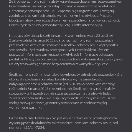
Ze środków ochrony roślin należy korzystać z zachowaniem bezpieczeństwa.
Przed każdym użyciem przeczytaj informacje zamieszczone na etykiecie
i informacje dotyczące produktu. Zapoznaj się z zagrożeniami i postępuj
zgodnie ze środkami ostrożności wymienionymi na etykiecie. Produkt
biobójczy należy używać z zachowaniem szczególnych środków ostrożności.
Przed użyciem należy przeczytać etykietę i ulotkę informacyjną.
Kupujący oświadcza, iż spełnia warunki wymienione w art. 25 ust.3 pkt
5 ustawy z dnia 8 marca 2013 r. o środkach ochrony roślin oraz posiada
przeszkolenie w zakresie stosowania środków ochrony roślin w przypadku
środków dla użytkowników profesjonalnych. Przed każdym użyciem
przeczytaj informacje zamieszczone w etykiecie i informacje dotyczące
produktu. Należy zwrócić uwagę na szczegółowe wskazania dotyczące ryzyka.
Należy stosować się do zasad bezpieczeństwa zawartych w etykiecie.
Środki ochrony roślin mogą nabyć jedynie osoby pełnoletnie oraz osoby, które
ukończyły szkolenie i posiadają kwalifikacje wymagane dla osób
nabywających środki ochrony roślin (art. 28 ustawy o środkach ochrony
roślin z dnia 8 marca 2013 r. ze zmianami). Środki ochrony roślin należy
stosować w taki sposób, aby nie stwarzać zagrożenia dla zdrowia ludzi,
zwierząt oraz dla środowiska. Kupującym środki ochrony roślin musi być
osobą trzeźwą. Korzystając z oferty oświadczasz, że spełniasz wyżej
wymienione warunki.
Firma PROCAM Polska sp. z o.o. jest wpisana do rejestru przedsiębiorców
wykonujących działalność w zakresie obrotu środkami ochrony roślin, pod
numerem 22/14/7234.