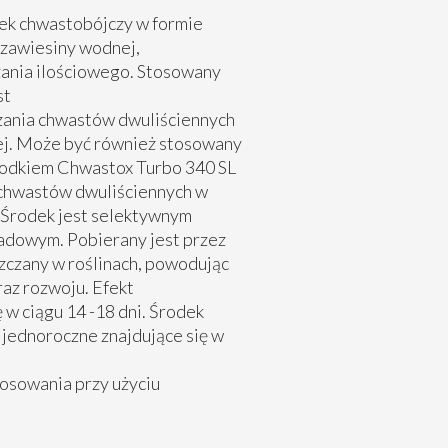
k chwastobójczy w formie
 zawiesiny wodnej,
ania ilościowego. Stosowany
st
ania chwastów dwuliściennych
ej. Może być również stosowany
środkiem Chwastox Turbo 340 SL
 chwastów dwuliściennych w
 Środek jest selektywnym
ładowym. Pobierany jest przez
szczany w roślinach, powodując
az rozwoju. Efekt
 w ciągu 14 -18 dni. Środek
y jednoroczne znajdujące się w
osowania przy użyciu