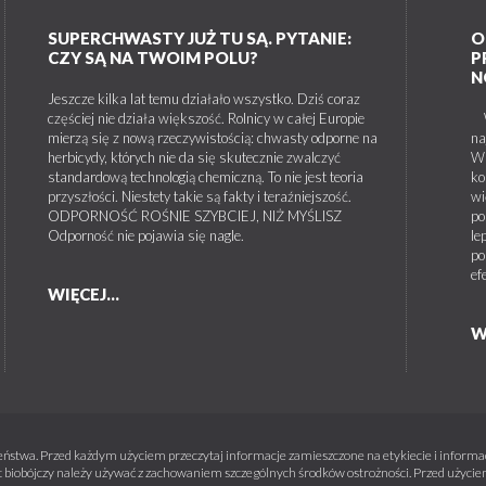
SUPERCHWASTY JUŻ TU SĄ. PYTANIE:
O
CZY SĄ NA TWOIM POLU?
P
N
Jeszcze kilka lat temu działało wszystko. Dziś coraz
częściej nie działa większość. Rolnicy w całej Europie
W 
mierzą się z nową rzeczywistością: chwasty odporne na
na
herbicydy, których nie da się skutecznie zwalczyć
W 
standardową technologią chemiczną. To nie jest teoria
ko
przyszłości. Niestety takie są fakty i teraźniejszość.
wi
ODPORNOŚĆ ROŚNIE SZYBCIEJ, NIŻ MYŚLISZ
po
Odporność nie pojawia się nagle.
le
po
ef
WIĘCEJ...
W
ństwa. Przed każdym użyciem przeczytaj informacje zamieszczone na etykiecie i informacj
 biobójczy należy używać z zachowaniem szczególnych środków ostrożności. Przed użyciem 