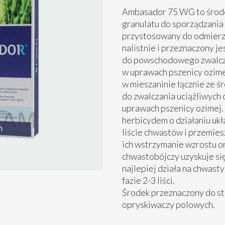
Ambasador 75 WG to środe
granulatu do sporządzania
przystosowany do odmierz
nalistnie i przeznaczony je
do powschodowego zwalcz
w uprawach pszenicy ozim
w mieszaninie łącznie ze 
do zwalczania uciążliwych
uprawach pszenicy ozimej.
herbicydem o działaniu uk
liście chwastów i przemie
ich wstrzymanie wzrostu or
chwastobójczy uzyskuje się
najlepiej działa na chwast
fazie 2-3 liści.
Środek przeznaczony do st
opryskiwaczy polowych.