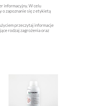
er informacyjny. W celu
 o zapoznanie się z etykietą
ści 1 m od zbiorników i
użyciem przeczytaj informacje
jące rodzaj zagrożenia oraz
nych.
 wyznaczenie strefy ochronnej o
mi niebezpiecznymi.
 mogą wejść ludzie oraz zostać
rym zwierzęta mogą być
ć rośliny uprawiane następczo: