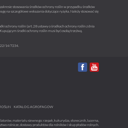
 w zakresie stosowania środków ochrony roślin w przypadku środków
wagę na szczegółowe wskazania dotyczące ryzyka. Należy stosować się
ki ochrony roślin (art. 28 ustawy o środkach ochrony roślin z dnia
a. Kupującym środki ochrony roślin musi być osobą trzeźwą.
m 22/14/7234.
ROŚLIN
KATALOG AGROFAGÓW
atorów, materiału siewnego: rzepak, kukurydza, słonecznik, lucerna,
dztwo rolnicze, dostawy produktów dla rolników i skup płodów rolnych.