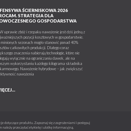
FENSYWA ŚCIERNISKOWA 2026
ROCAM. STRATEGIA DLA
OWOCZESNEGO GOSPODARSTWA
uprawie zbóż i rzepaku nawożenie jest dziś jedną z
jważniejszych pozycji kosztowych w gospodarstwie.
minionych sezonach mogło stanowić ponad 40%
sztów całkowitych produkcji. Dlatego coraz
ększego znaczenia nabierają technologie, które nie
legają wyłącznie na ograniczaniu dawek, ale na
pszym wykorzystaniu każdego kilograma składnika
karmowego. Nawożenie hybrydowe – jak zwiększyć
ektywność nawożenia
IĘCEJ...
e dotyczące produktu. Zapoznaj się z zagrożeniami i postępuj
należy przeczytać etykietę i ulotkę informacyjną.