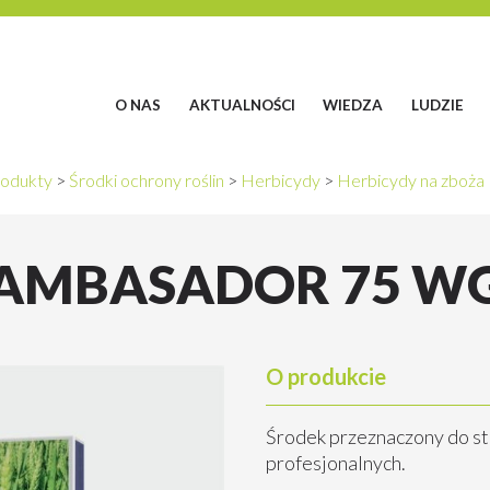
O NAS
AKTUALNOŚCI
WIEDZA
LUDZIE
odukty
>
Środki ochrony roślin
>
Herbicydy
>
Herbicydy na zboża
AMBASADOR 75 W
O produkcie
Środek przeznaczony do s
profesjonalnych.