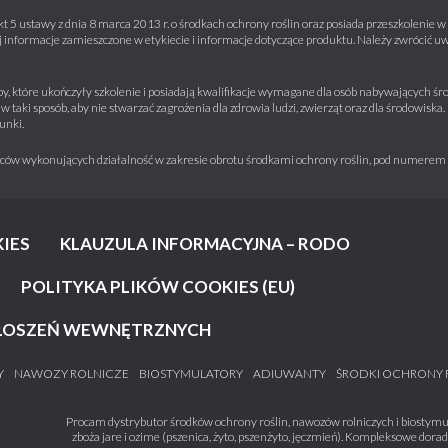
kt 5 ustawy z dnia 8 marca 2013 r. o środkach ochrony roślin oraz posiada przeszkolenie
informacje zamieszczone w etykiecie i informacje dotyczące produktu. Należy zwrócić u
y, które ukończyły szkolenie i posiadają kwalifikacje wymagane dla osób nabywających środ
w taki sposób, aby nie stwarzać zagrożenia dla zdrowia ludzi, zwierząt oraz dla środowisk
unki.
iorców wykonujących działalność w zakresie obrotu środkami ochrony roślin, pod numere
IES
KLAUZULA INFORMACYJNA – RODO
POLITYKA PLIKÓW COOKIES (EU)
ŁOSZEŃ WEWNĘTRZNYCH
Y
NAWOZY ROLNICZE
BIOSTYMULATORY
ADIUWANTY
ŚRODKI OCHRONY 
Procam dystrybutor środków ochrony roślin, nawozów rolniczych i biostymul
zboża jare i ozime (pszenica, żyto, pszenżyto, jęczmień). Kompleksowe dora