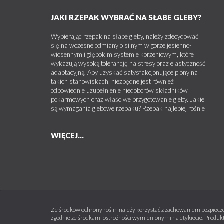
JAKI RZEPAK WYBRAĆ NA SŁABE GLEBY?
Wybierając rzepak na słabe gleby, należy zdecydować
się na wczesne odmiany o silnym wigorze jesienno-
wiosennym i głębokim systemie korzeniowym, które
wykazują wysoką tolerancję na stresy oraz elastyczność
adaptacyjną. Aby uzyskać satysfakcjonujące plony na
takich stanowiskach, niezbędne jest również
odpowiednie uzupełnienie niedoborów składników
pokarmowych oraz właściwe przygotowanie gleby. Jakie
są wymagania glebowe rzepaku? Rzepak najlepiej rośnie
WIĘCEJ...
Ze środków ochrony roślin należy korzystać z zachowaniem bezpiecze
zgodnie ze środkami ostrożności wymienionymi na etykiecie. Produkt