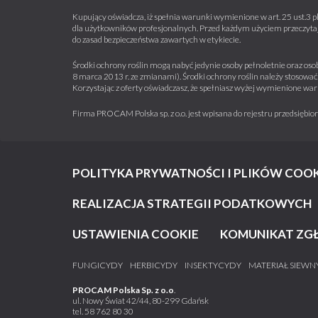
Kupujący oświadcza, iż spełnia warunki wymienione w art. 25 ust.3 p
dla użytkowników profesjonalnych. Przed każdym użyciem przeczytaj 
do zasad bezpieczeństwa zawartych w etykiecie.
Środki ochrony roślin mogą nabyć jedynie osoby pełnoletnie oraz osob
8 marca 2013 r. ze zmianami). Środki ochrony roślin należy stosować 
Korzystając z oferty oświadczasz, że spełniasz wyżej wymienione war
Firma PROCAM Polska sp. z o.o. jest wpisana do rejestru przedsięb
POLITYKA PRYWATNOŚCI I PLIKÓW COOK
REALIZACJA STRATEGII PODATKOWYCH
USTAWIENIA COOKIE
KOMUNIKAT ZG
FUNGICYDY
HERBICYDY
INSEKTYCYDY
MATERIAŁ SIEWN
PROCAM Polska Sp. z o.o
.
ul. Nowy Świat 42/44, 80-299 Gdańsk
tel.
58 762 80 30