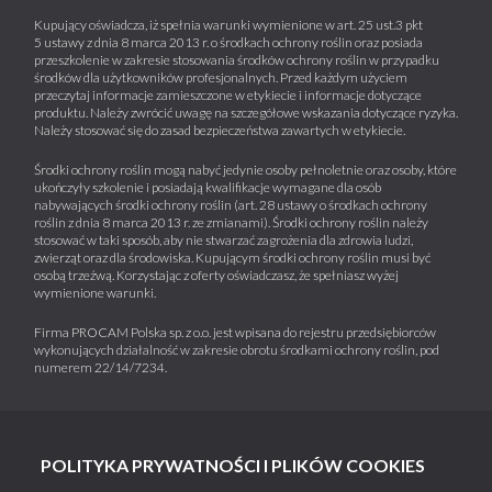
Kupujący oświadcza, iż spełnia warunki wymienione w art. 25 ust.3 pkt
5 ustawy z dnia 8 marca 2013 r. o środkach ochrony roślin oraz posiada
przeszkolenie w zakresie stosowania środków ochrony roślin w przypadku
środków dla użytkowników profesjonalnych. Przed każdym użyciem
przeczytaj informacje zamieszczone w etykiecie i informacje dotyczące
produktu. Należy zwrócić uwagę na szczegółowe wskazania dotyczące ryzyka.
Należy stosować się do zasad bezpieczeństwa zawartych w etykiecie.
Środki ochrony roślin mogą nabyć jedynie osoby pełnoletnie oraz osoby, które
ukończyły szkolenie i posiadają kwalifikacje wymagane dla osób
nabywających środki ochrony roślin (art. 28 ustawy o środkach ochrony
roślin z dnia 8 marca 2013 r. ze zmianami). Środki ochrony roślin należy
stosować w taki sposób, aby nie stwarzać zagrożenia dla zdrowia ludzi,
zwierząt oraz dla środowiska. Kupującym środki ochrony roślin musi być
osobą trzeźwą. Korzystając z oferty oświadczasz, że spełniasz wyżej
wymienione warunki.
Firma PROCAM Polska sp. z o.o. jest wpisana do rejestru przedsiębiorców
wykonujących działalność w zakresie obrotu środkami ochrony roślin, pod
numerem 22/14/7234.
POLITYKA PRYWATNOŚCI I PLIKÓW COOKIES