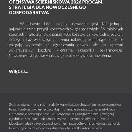
OFENSYWA ŚCIERNISKOWA 2026 PROCAM.
STRATEGIA DLA NOWOCZESNEGO
GOSPODARSTWA
W uprawie zbóż i rzepaku nawożenie jest dziś jedną z
najważniejszych pozycji kosztowych w gospodarstwie. W minionych
sezonach mogło stanowić ponad 40% kosztów całkowitych produkcji.
Dlatego coraz większego znaczenia nabierają technologie, które nie
polegają wyłącznie na ograniczaniu dawek, ale na lepszym
wykorzystaniu każdego kilograma składnika pokarmowego.
Nawożenie hybrydowe – jak zwiększyć efektywność nawożenia
WIĘCEJ...
Ze środków ochrony roślin należy korzystać z zachowaniem bezpieczeństwa.
Przed każdym użyciem przeczytaj informacje zamieszczone na etykiecie
i informacje dotyczące produktu. Zapoznaj się z zagrożeniami i postępuj
zgodnie ze środkami ostrożności wymienionymi na etykiecie. Produkt
biobójczy należy używać z zachowaniem szczególnych środków ostrożności.
Przed użyciem należy przeczytać etykietę i ulotkę informacyjną.