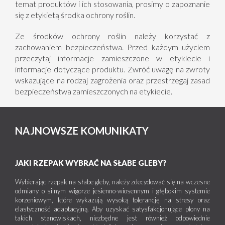
temat produktów i ich stosowania, prosimy o zapoznanie
się z etykietą środka ochrony roślin.
Ze środków ochrony roślin należy korzystać z
zachowaniem bezpieczeństwa. Przed każdym użyciem
przeczytaj informacje zamieszczone w etykiecie i
informacje dotyczące produktu. Zwróć uwagę na zwroty
wskazujące na rodzaj zagrożenia oraz przestrzegaj zasad
bezpieczeństwa zamieszczonych na etykiecie.
NAJNOWSZE KOMUNIKATY
JAKI RZEPAK WYBRAĆ NA SŁABE GLEBY?
Wybierając rzepak na słabe gleby, należy zdecydować się na wczesne
odmiany o silnym wigorze jesienno-wiosennym i głębokim systemie
korzeniowym, które wykazują wysoką tolerancję na stresy oraz
elastyczność adaptacyjną. Aby uzyskać satysfakcjonujące plony na
takich stanowiskach, niezbędne jest również odpowiednie