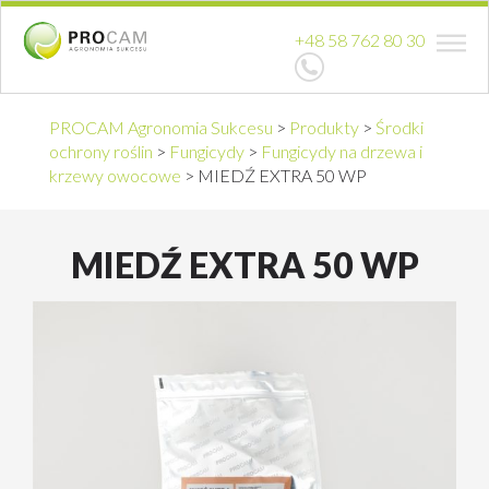
+48 58 762 80 30
PROCAM Agronomia Sukcesu
>
Produkty
>
Środki
ochrony roślin
>
Fungicydy
>
Fungicydy na drzewa i
krzewy owocowe
>
MIEDŹ EXTRA 50 WP
MIEDŹ EXTRA 50 WP