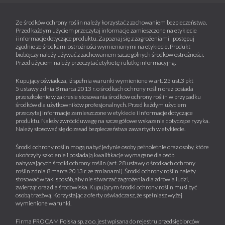
Ze środków ochrony roślin należy korzystać z zachowaniem bezpieczeństwa.
Przed każdym użyciem przeczytaj informacje zamieszczone na etykiecie
i informacje dotyczące produktu. Zapoznaj się z zagrożeniami i postępuj
zgodnie ze środkami ostrożności wymienionymi na etykiecie. Produkt
biobójczy należy używać z zachowaniem szczególnych środków ostrożności.
Przed użyciem należy przeczytać etykietę i ulotkę informacyjną.
Kupujący oświadcza, iż spełnia warunki wymienione w art. 25 ust.3 pkt
5 ustawy z dnia 8 marca 2013 r. o środkach ochrony roślin oraz posiada
przeszkolenie w zakresie stosowania środków ochrony roślin w przypadku
środków dla użytkowników profesjonalnych. Przed każdym użyciem
przeczytaj informacje zamieszczone w etykiecie i informacje dotyczące
produktu. Należy zwrócić uwagę na szczegółowe wskazania dotyczące ryzyka.
Należy stosować się do zasad bezpieczeństwa zawartych w etykiecie.
Środki ochrony roślin mogą nabyć jedynie osoby pełnoletnie oraz osoby, które
ukończyły szkolenie i posiadają kwalifikacje wymagane dla osób
nabywających środki ochrony roślin (art. 28 ustawy o środkach ochrony
roślin z dnia 8 marca 2013 r. ze zmianami). Środki ochrony roślin należy
stosować w taki sposób, aby nie stwarzać zagrożenia dla zdrowia ludzi,
zwierząt oraz dla środowiska. Kupującym środki ochrony roślin musi być
osobą trzeźwą. Korzystając z oferty oświadczasz, że spełniasz wyżej
wymienione warunki.
Firma PROCAM Polska sp. z o.o. jest wpisana do rejestru przedsiębiorców