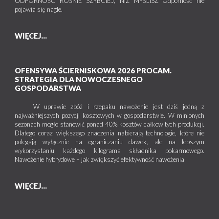
ODPORNOŚĆ ROŚNIE SZYBCIEJ, NIŻ MYŚLISZ Odporność nie
pojawia się nagle.
WIĘCEJ...
OFENSYWA ŚCIERNISKOWA 2026 PROCAM.
STRATEGIA DLA NOWOCZESNEGO
GOSPODARSTWA
W uprawie zbóż i rzepaku nawożenie jest dziś jedną z
najważniejszych pozycji kosztowych w gospodarstwie. W minionych
sezonach mogło stanowić ponad 40% kosztów całkowitych produkcji.
Dlatego coraz większego znaczenia nabierają technologie, które nie
polegają wyłącznie na ograniczaniu dawek, ale na lepszym
wykorzystaniu każdego kilograma składnika pokarmowego.
Nawożenie hybrydowe – jak zwiększyć efektywność nawożenia
WIĘCEJ...