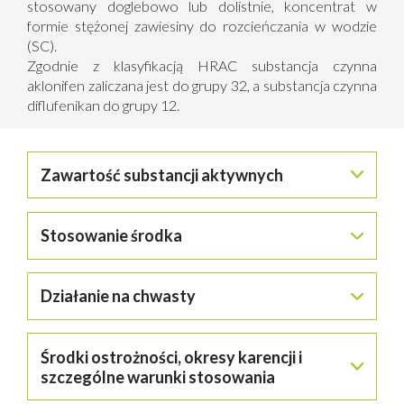
stosowany doglebowo lub dolistnie, koncentrat w
formie stężonej zawiesiny do rozcieńczania w wodzie
(SC).
Zgodnie z klasyfikacją HRAC substancja czynna
aklonifen zaliczana jest do grupy 32, a substancja czynna
diflufenikan do grupy 12.
Zawartość substancji aktywnych
aklonifen (związek z grupy difenyloeterów) – 500 g/l
Stosowanie środka
(40,98%)
diflufenikan (związek z grupy fenoksynikotynoanilidów)–
Środek przeznaczony do stosowania przy użyciu
100 g/l (8,0%)
Działanie na chwasty
samobieżnych lub ciągnikowych opryskiwaczy polowych.
Pszenica ozima, pszenżyto ozime, żyto ozime, jęczmień
ozimy
Środek zawiera dwie substancje czynne o różnym
Środki ostrożności, okresy karencji i
miejscu działania, stanowiące inhibitory biosyntezy
Maksymalna/zalecana dawka dla jednorazowego
karotenoidów, barwników biorących udział w procesie
szczególne warunki stosowania
zastosowania: 0,35 l/ha.
fotosyntezy. Ich brak powoduje bielenie liści i rozpad