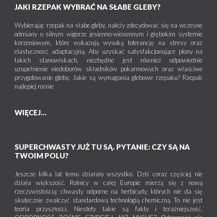
JAKI RZEPAK WYBRAĆ NA SŁABE GLEBY?
Wybierając rzepak na słabe gleby, należy zdecydować się na wczesne
odmiany o silnym wigorze jesienno-wiosennym i głębokim systemie
korzeniowym, które wykazują wysoką tolerancję na stresy oraz
elastyczność adaptacyjną. Aby uzyskać satysfakcjonujące plony na
takich stanowiskach, niezbędne jest również odpowiednie
uzupełnienie niedoborów składników pokarmowych oraz właściwe
przygotowanie gleby. Jakie są wymagania glebowe rzepaku? Rzepak
najlepiej rośnie
WIĘCEJ...
SUPERCHWASTY JUŻ TU SĄ. PYTANIE: CZY SĄ NA
TWOIM POLU?
Jeszcze kilka lat temu działało wszystko. Dziś coraz częściej nie
działa większość. Rolnicy w całej Europie mierzą się z nową
rzeczywistością: chwasty odporne na herbicydy, których nie da się
skutecznie zwalczyć standardową technologią chemiczną. To nie jest
teoria przyszłości. Niestety takie są fakty i teraźniejszość.