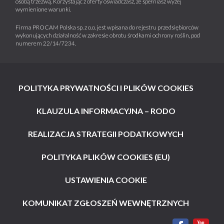
osobą trzeźwą. Korzystając z oferty oświadczasz, że spełniasz wyżej
wymienione warunki.
Firma PROCAM Polska sp. z o.o. jest wpisana do rejestru przedsiębiorców
wykonujących działalność w zakresie obrotu środkami ochrony roślin, pod
numerem 22/14/7234.
POLITYKA PRYWATNOŚCI I PLIKÓW COOKIES
KLAUZULA INFORMACYJNA – RODO
REALIZACJA STRATEGII PODATKOWYCH
POLITYKA PLIKÓW COOKIES (EU)
USTAWIENIA COOKIE
KOMUNIKAT ZGŁOSZEŃ WEWNĘTRZNYCH