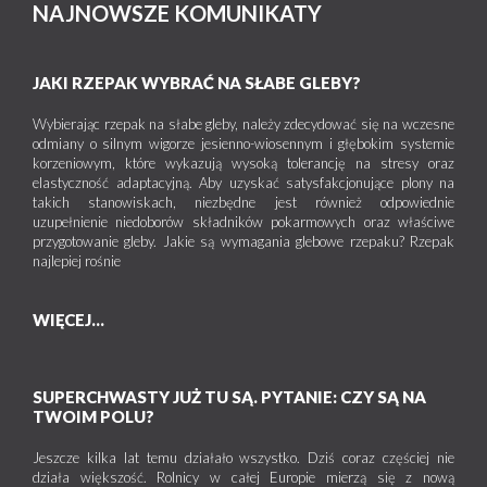
NAJNOWSZE KOMUNIKATY
JAKI RZEPAK WYBRAĆ NA SŁABE GLEBY?
Wybierając rzepak na słabe gleby, należy zdecydować się na wczesne
odmiany o silnym wigorze jesienno-wiosennym i głębokim systemie
korzeniowym, które wykazują wysoką tolerancję na stresy oraz
elastyczność adaptacyjną. Aby uzyskać satysfakcjonujące plony na
takich stanowiskach, niezbędne jest również odpowiednie
uzupełnienie niedoborów składników pokarmowych oraz właściwe
przygotowanie gleby. Jakie są wymagania glebowe rzepaku? Rzepak
najlepiej rośnie
WIĘCEJ...
SUPERCHWASTY JUŻ TU SĄ. PYTANIE: CZY SĄ NA
TWOIM POLU?
Jeszcze kilka lat temu działało wszystko. Dziś coraz częściej nie
działa większość. Rolnicy w całej Europie mierzą się z nową