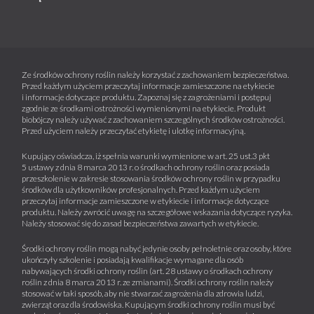
Ze środków ochrony roślin należy korzystać z zachowaniem bezpieczeństwa.
Przed każdym użyciem przeczytaj informacje zamieszczone na etykiecie
i informacje dotyczące produktu. Zapoznaj się z zagrożeniami i postępuj
zgodnie ze środkami ostrożności wymienionymi na etykiecie. Produkt
biobójczy należy używać z zachowaniem szczególnych środków ostrożności.
Przed użyciem należy przeczytać etykietę i ulotkę informacyjną.
Kupujący oświadcza, iż spełnia warunki wymienione w art. 25 ust.3 pkt
5 ustawy z dnia 8 marca 2013 r. o środkach ochrony roślin oraz posiada
przeszkolenie w zakresie stosowania środków ochrony roślin w przypadku
środków dla użytkowników profesjonalnych. Przed każdym użyciem
przeczytaj informacje zamieszczone w etykiecie i informacje dotyczące
produktu. Należy zwrócić uwagę na szczegółowe wskazania dotyczące ryzyka.
Należy stosować się do zasad bezpieczeństwa zawartych w etykiecie.
Środki ochrony roślin mogą nabyć jedynie osoby pełnoletnie oraz osoby, które
ukończyły szkolenie i posiadają kwalifikacje wymagane dla osób
nabywających środki ochrony roślin (art. 28 ustawy o środkach ochrony
roślin z dnia 8 marca 2013 r. ze zmianami). Środki ochrony roślin należy
stosować w taki sposób, aby nie stwarzać zagrożenia dla zdrowia ludzi,
zwierząt oraz dla środowiska. Kupującym środki ochrony roślin musi być