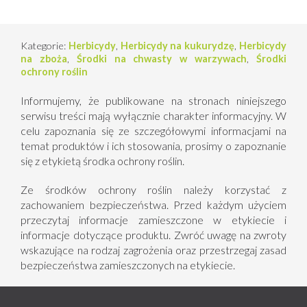
do dnia w którym można siać lub sadzić rośliny
uprawiane następczo:
– Należy uwzględnić następstwo roślin
Kategorie:
Herbicydy
,
Herbicydy na kukurydzę
,
Herbicydy
na zboża
,
Środki na chwasty w warzywach
,
Środki
ochrony roślin
Informujemy, że publikowane na stronach niniejszego
serwisu treści mają wyłącznie charakter informacyjny. W
celu zapoznania się ze szczegółowymi informacjami na
temat produktów i ich stosowania, prosimy o zapoznanie
się z etykietą środka ochrony roślin.
Ze środków ochrony roślin należy korzystać z
zachowaniem bezpieczeństwa. Przed każdym użyciem
przeczytaj informacje zamieszczone w etykiecie i
informacje dotyczące produktu. Zwróć uwagę na zwroty
wskazujące na rodzaj zagrożenia oraz przestrzegaj zasad
bezpieczeństwa zamieszczonych na etykiecie.