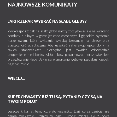
NAJNOWSZE KOMUNIKATY
JAKI RZEPAK WYBRAĆ NA SŁABE GLEBY?
Wybierając rzepak na słabe gleby, należy zdecydować się na wczesne
odmiany o silnym wigorze jesienno-wiosennym i głębokim systemie
korzeniowym, które wykazują wysoką tolerancję na stresy oraz
elastyczność adaptacyjną. Aby uzyskać satysfakcjonujące plony na
takich stanowiskach, niezbędne jest również odpowiednie
uzupełnienie niedoborów składników pokarmowych oraz właściwe
przygotowanie gleby. Jakie są wymagania glebowe rzepaku? Rzepak
najlepiej rośnie
WIĘCEJ...
SUPERCHWASTY JUŻ TU SĄ. PYTANIE: CZY SĄ NA
TWOIM POLU?
Jeszcze kilka lat temu działało wszystko. Dziś coraz częściej nie
działa większość. Rolnicy w całej Europie mierzą się z nową