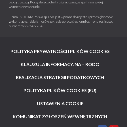
osobą trzeźwą. Korzystając z oferty oświadczasz, że spełniasz wyżej
wymienione warunki.
Firma PROCAM Polska sp. z o.o. jest wpisana do rejestru przedsiębiorców
wykonujących działalność w zakresie obrotu środkami ochrony roślin, pod
numerem 22/14/7234.
POLITYKA PRYWATNOŚCI I PLIKÓW COOKIES
KLAUZULA INFORMACYJNA – RODO
REALIZACJA STRATEGII PODATKOWYCH
POLITYKA PLIKÓW COOKIES (EU)
USTAWIENIA COOKIE
KOMUNIKAT ZGŁOSZEŃ WEWNĘTRZNYCH