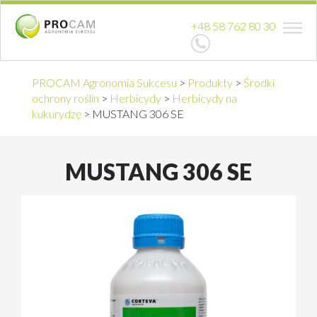
+48 58 762 80 30
PROCAM Agronomia Sukcesu
>
Produkty
>
Środki
ochrony roślin
>
Herbicydy
>
Herbicydy na
kukurydzę
>
MUSTANG 306 SE
MUSTANG 306 SE