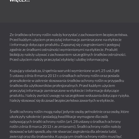
Ze środków ochrony roślin należy korzystać z zachowaniem bezpieczeństwa.
Przed każdym użyciem przeczytaj informacje zamieszczone na etykiecie
i informacje dotyczące produktu. Zapoznaj się z zagrożeniami i postępuj
zgodnie ze środkami ostrożności wymienionymi na etykiecie. Produkt
biobójczy należy używać z zachowaniem szczególnych środków ostrożności.
Przed użyciem należy przeczytać etykietę i ulotkę informacyjną.
Kupujący oświadcza, iż spełnia warunki wymienione w art. 25 ust.3 pkt
5 ustawy z dnia 8 marca 2013 r. o środkach ochrony roślin oraz posiada
przeszkolenie w zakresie stosowania środków ochrony roślin w przypadku
środków dla użytkowników profesjonalnych. Przed każdym użyciem
przeczytaj informacje zamieszczone w etykiecie i informacje dotyczące
produktu. Należy zwrócić uwagę na szczegółowe wskazania dotyczące ryzyka.
Należy stosować się do zasad bezpieczeństwa zawartych w etykiecie.
Środki ochrony roślin mogą nabyć jedynie osoby pełnoletnie oraz osoby, które
ukończyły szkolenie i posiadają kwalifikacje wymagane dla osób
nabywających środki ochrony roślin (art. 28 ustawy o środkach ochrony
roślin z dnia 8 marca 2013 r. ze zmianami). Środki ochrony roślin należy
stosować w taki sposób, aby nie stwarzać zagrożenia dla zdrowia ludzi,
zwierząt oraz dla środowiska. Kupującym środki ochrony roślin musi być