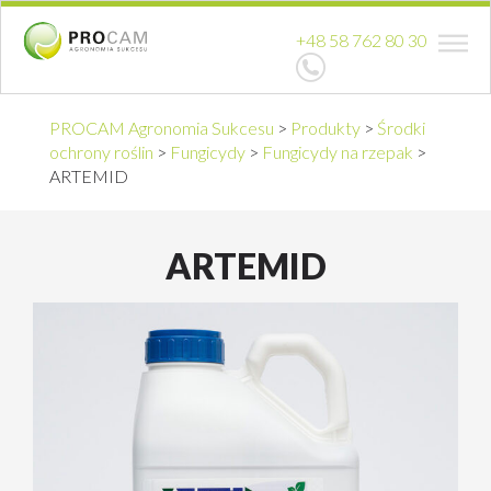
+48 58 762 80 30
PROCAM Agronomia Sukcesu
>
Produkty
>
Środki
ochrony roślin
>
Fungicydy
>
Fungicydy na rzepak
>
ARTEMID
ARTEMID