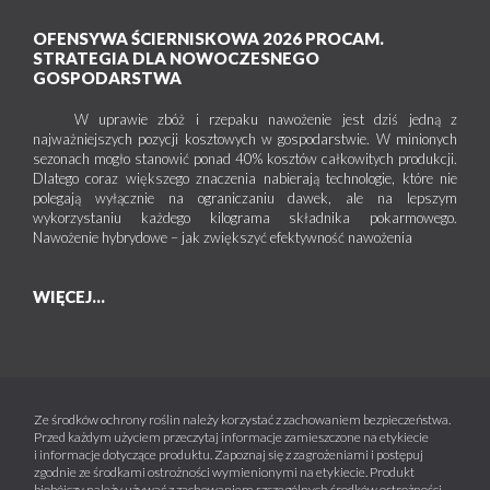
OFENSYWA ŚCIERNISKOWA 2026 PROCAM.
STRATEGIA DLA NOWOCZESNEGO
GOSPODARSTWA
W uprawie zbóż i rzepaku nawożenie jest dziś jedną z
najważniejszych pozycji kosztowych w gospodarstwie. W minionych
sezonach mogło stanowić ponad 40% kosztów całkowitych produkcji.
Dlatego coraz większego znaczenia nabierają technologie, które nie
polegają wyłącznie na ograniczaniu dawek, ale na lepszym
wykorzystaniu każdego kilograma składnika pokarmowego.
Nawożenie hybrydowe – jak zwiększyć efektywność nawożenia
WIĘCEJ...
Ze środków ochrony roślin należy korzystać z zachowaniem bezpieczeństwa.
Przed każdym użyciem przeczytaj informacje zamieszczone na etykiecie
i informacje dotyczące produktu. Zapoznaj się z zagrożeniami i postępuj
zgodnie ze środkami ostrożności wymienionymi na etykiecie. Produkt
biobójczy należy używać z zachowaniem szczególnych środków ostrożności.