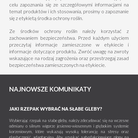
celu zapoznania się ze szczegółowymi informacjami na
temat produktów i ich stosowania, prosimy o zapoznanie
się z etykietą środka ochrony roślin.
Ze środków ochrony roślin należy korzystać z
zachowaniem bezpieczeństwa. Przed każdym użyciem
przeczytaj informacje zamieszczone w etykiecie i
informacje dotyczące produktu. Zwróć uwagę na zwroty
wskazujące na rodzaj zagrożenia oraz przestrzegaj zasad
bezpieczeństwa zamieszczonych na etykiecie.
NAJNOWSZE KOMUNIKATY
JAKI RZEPAK WYBRAĆ NA SŁABE GLEBY?
Wybierając rzepak na słabe gleby, należy zdecydować się na wczesne
odmiany o silnym wigorze jesienno-wiosennym i głębokim systemie
korzeniowym, które wykazują wysoką tolerancję na stresy oraz
elastyczność adaptacyjną. Aby uzyskać satysfakcjonujące plony na