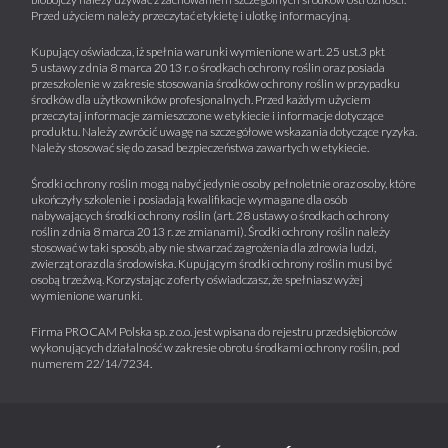
Przed użyciem należy przeczytać etykietę i ulotkę informacyjną.
Kupujący oświadcza, iż spełnia warunki wymienione w art. 25 ust.3 pkt
5 ustawy z dnia 8 marca 2013 r. o środkach ochrony roślin oraz posiada
przeszkolenie w zakresie stosowania środków ochrony roślin w przypadku
środków dla użytkowników profesjonalnych. Przed każdym użyciem
przeczytaj informacje zamieszczone w etykiecie i informacje dotyczące
produktu. Należy zwrócić uwagę na szczegółowe wskazania dotyczące ryzyka.
Należy stosować się do zasad bezpieczeństwa zawartych w etykiecie.
Środki ochrony roślin mogą nabyć jedynie osoby pełnoletnie oraz osoby, które
ukończyły szkolenie i posiadają kwalifikacje wymagane dla osób
nabywających środki ochrony roślin (art. 28 ustawy o środkach ochrony
roślin z dnia 8 marca 2013 r. ze zmianami). Środki ochrony roślin należy
stosować w taki sposób, aby nie stwarzać zagrożenia dla zdrowia ludzi,
zwierząt oraz dla środowiska. Kupującym środki ochrony roślin musi być
osobą trzeźwą. Korzystając z oferty oświadczasz, że spełniasz wyżej
wymienione warunki.
Firma PROCAM Polska sp. z o.o. jest wpisana do rejestru przedsiębiorców
wykonujących działalność w zakresie obrotu środkami ochrony roślin, pod
numerem 22/14/7234.