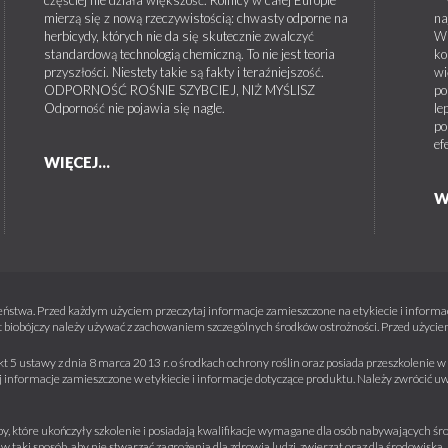
mierzą się z nową rzeczywistością: chwasty odporne na
na
herbicydy, których nie da się skutecznie zwalczyć
W 
standardową technologią chemiczną. To nie jest teoria
ko
przyszłości. Niestety takie są fakty i teraźniejszość.
wi
ODPORNOŚĆ ROŚNIE SZYBCIEJ, NIŻ MYŚLISZ
po
Odporność nie pojawia się nagle.
le
po
ef
WIĘCEJ...
W
ństwa. Przed każdym użyciem przeczytaj informacje zamieszczone na etykiecie i informacj
 biobójczy należy używać z zachowaniem szczególnych środków ostrożności. Przed użyciem 
kt 5 ustawy z dnia 8 marca 2013 r. o środkach ochrony roślin oraz posiada przeszkolenie
informacje zamieszczone w etykiecie i informacje dotyczące produktu. Należy zwrócić u
y, które ukończyły szkolenie i posiadają kwalifikacje wymagane dla osób nabywających środ
w taki sposób, aby nie stwarzać zagrożenia dla zdrowia ludzi, zwierząt oraz dla środowisk