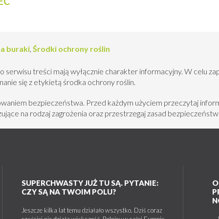
EC
a buraki
,
Środki ochrony roślin
o serwisu treści mają wyłącznie charakter informacyjny. W celu za
nie się z etykietą środka ochrony roślin.
howaniem bezpieczeństwa. Przed każdym użyciem przeczytaj inform
jące na rodzaj zagrożenia oraz przestrzegaj zasad bezpieczeństw
SUPERCHWASTY JUŻ TU SĄ. PYTANIE:
O
CZY SĄ NA TWOIM POLU?
P
N
Jeszcze kilka lat temu działało wszystko. Dziś coraz
częściej nie działa większość. Rolnicy w całej Europie
W 