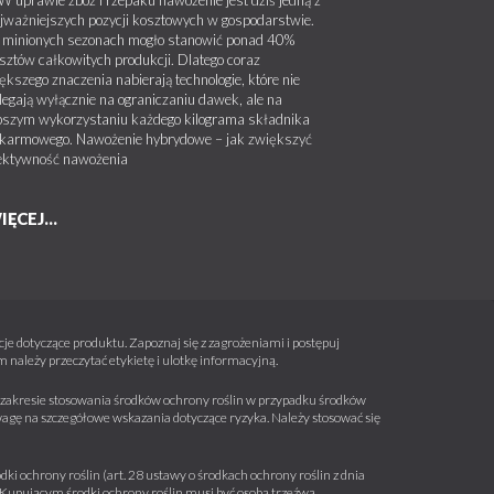
jważniejszych pozycji kosztowych w gospodarstwie.
minionych sezonach mogło stanowić ponad 40%
sztów całkowitych produkcji. Dlatego coraz
ększego znaczenia nabierają technologie, które nie
legają wyłącznie na ograniczaniu dawek, ale na
pszym wykorzystaniu każdego kilograma składnika
karmowego. Nawożenie hybrydowe – jak zwiększyć
ektywność nawożenia
IĘCEJ...
e dotyczące produktu. Zapoznaj się z zagrożeniami i postępuj
należy przeczytać etykietę i ulotkę informacyjną.
 w zakresie stosowania środków ochrony roślin w przypadku środków
wagę na szczegółowe wskazania dotyczące ryzyka. Należy stosować się
ki ochrony roślin (art. 28 ustawy o środkach ochrony roślin z dnia
a. Kupującym środki ochrony roślin musi być osobą trzeźwą.