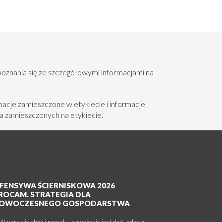
poznania się ze szczegółowymi informacjami na
acje zamieszczone w etykiecie i informacje
a zamieszczonych na etykiecie.
FENSYWA ŚCIERNISKOWA 2026
ROCAM. STRATEGIA DLA
OWOCZESNEGO GOSPODARSTWA
uprawie zbóż i rzepaku nawożenie jest dziś jedną z