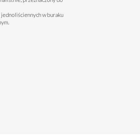
 jednoliściennych w buraku
nym.