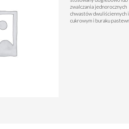
zwalczania jednorocznych
chwastów dwuliściennych i
cukrowym i buraku pastew