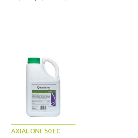
nych.
mi niebezpiecznymi.
od zbiorników i cieków wodnych.
ć ludzie oraz zostać
zęta mogą być karmione tymi
y uprawiane następczo:
należy
AXIAL ONE 50 EC