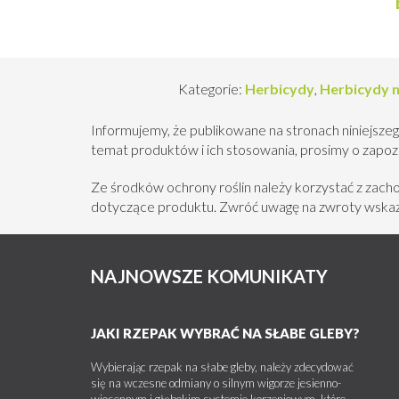
Kategorie:
Herbicydy
,
Herbicydy n
Informujemy, że publikowane na stronach niniejszeg
temat produktów i ich stosowania, prosimy o zapozna
Ze środków ochrony roślin należy korzystać z zac
dotyczące produktu. Zwróć uwagę na zwroty wskazu
NAJNOWSZE KOMUNIKATY
JAKI RZEPAK WYBRAĆ NA SŁABE GLEBY?
Wybierając rzepak na słabe gleby, należy zdecydować
się na wczesne odmiany o silnym wigorze jesienno-
wiosennym i głębokim systemie korzeniowym, które