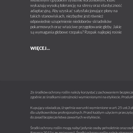
wykazują wysoką tolerancję na stresy oraz elastyczność
adaptacyjną. Aby uzyskać satysfakcjonujące plony na
takich stanowiskach, niezbędne jest również
odpowiednie uzupełnienie niedoborów składników
pokarmowych oraz właściwe przygotowanie gleby. Jakie
są wymagania glebowe rzepaku? Rzepak najlepiej rośnie
WIĘCEJ...
Ze środków ochrony roślin należy korzystać z zachowaniem bezpiecze
zgodnie ze środkami ostrożności wymienionymi na etykiecie. Produkt
Kupujący oświadcza, iż spełnia warunki wymienione w art. 25 ust.3 p
dla użytkowników profesjonalnych. Przed każdym użyciem przeczytaj 
do zasad bezpieczeństwa zawartych w etykiecie.
Środki ochrony roślin mogą nabyć jedynie osoby pełnoletnie oraz osob
8 marca 2013 r. ze zmianami). Środki ochrony roślin należy stosować 