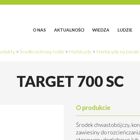
O NAS
AKTUALNOŚCI
WIEDZA
LUDZIE
odukty
>
Środki ochrony roślin
>
Herbicydy
>
Herbicydy na buraki
TARGET 700 SC
O produkcie
Środek chwastobójczy, kon
zawiesiny do rozcieńczani
stosowany doglebowo lub n