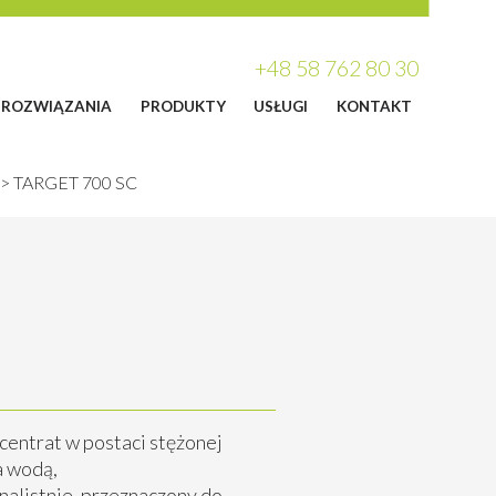
+48 58 762 80 30
ROZWIĄZANIA
PRODUKTY
USŁUGI
KONTAKT
>
TARGET 700 SC
centrat w postaci stężonej
a wodą,
alistnie, przeznaczony do