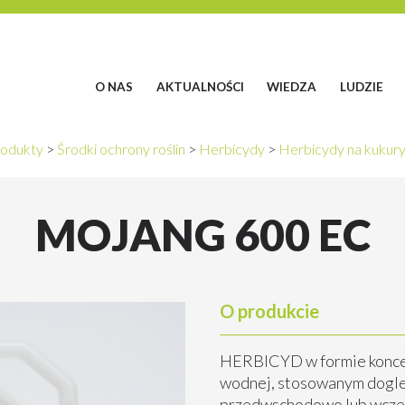
O NAS
AKTUALNOŚCI
WIEDZA
LUDZIE
odukty
>
Środki ochrony roślin
>
Herbicydy
>
Herbicydy na kukur
MOJANG 600 EC
O produkcie
HERBICYD w formie koncen
wodnej, stosowanym dogleb
przedwschodowo lub wcze