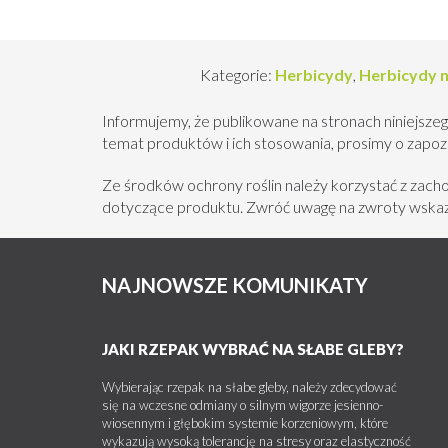
Kategorie:
Herbicydy
,
Herbicydy 
Informujemy, że publikowane na stronach niniejszeg
temat produktów i ich stosowania, prosimy o zapozna
Ze środków ochrony roślin należy korzystać z zac
dotyczące produktu. Zwróć uwagę na zwroty wskazu
NAJNOWSZE KOMUNIKATY
JAKI RZEPAK WYBRAĆ NA SŁABE GLEBY?
Wybierając rzepak na słabe gleby, należy zdecydować
się na wczesne odmiany o silnym wigorze jesienno-
wiosennym i głębokim systemie korzeniowym, które
wykazują wysoką tolerancję na stresy oraz elastyczność