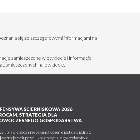
poznania się ze szczegółowymi informacjami na
acje zamieszczone w etykiecie i informacje
a zamieszczonych na etykiecie.
FENSYWA ŚCIERNISKOWA 2026
ROCAM. STRATEGIA DLA
OWOCZESNEGO GOSPODARSTWA
uprawie zbóż i rzepaku nawożenie jest dziś jedną z
jważniejszych pozycji kosztowych w gospodarstwie.