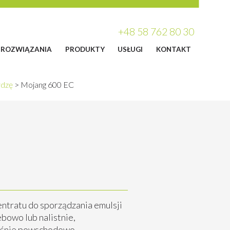
+48 58 762 80 30
ROZWIĄZANIA
PRODUKTY
USŁUGI
KONTAKT
ydzę
>
Mojang 600 EC
tratu do sporządzania emulsji
owo lub nalistnie,
śnie powschodowo,