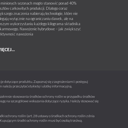
minionych sezonach mogło stanowić ponad 40%
sztów całkowitych produkcji. Dlatego coraz
ększego znaczenia nabierają technologie, które nie
legają wyłącznie na ograniczaniu dawek, ale na
pszym wykorzystaniu każdego kilograma składnika
karmowego. Nawożenie hybrydowe – jak zwiększyć
ektywność nawożenia
IĘCEJ...
e dotyczące produktu. Zapoznaj się z zagrożeniami i postępuj
należy przeczytać etykietę i ulotkę informacyjną.
 w zakresie stosowania środków ochrony roślin w przypadku środków
wagę na szczegółowe wskazania dotyczące ryzyka. Należy stosować się
ki ochrony roślin (art. 28 ustawy o środkach ochrony roślin z dnia
a. Kupującym środki ochrony roślin musi być osobą trzeźwą.