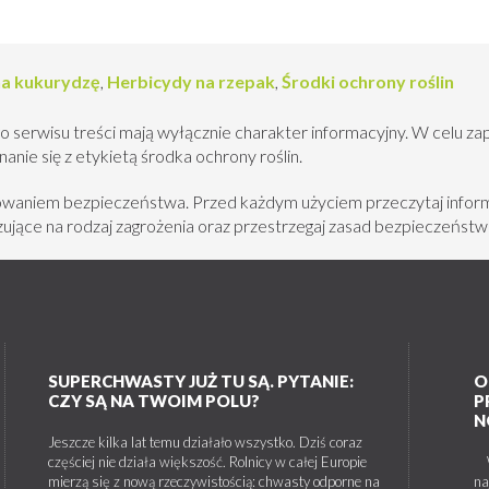
na kukurydzę
,
Herbicydy na rzepak
,
Środki ochrony roślin
o serwisu treści mają wyłącznie charakter informacyjny. W celu za
nie się z etykietą środka ochrony roślin.
howaniem bezpieczeństwa. Przed każdym użyciem przeczytaj inform
jące na rodzaj zagrożenia oraz przestrzegaj zasad bezpieczeństw
SUPERCHWASTY JUŻ TU SĄ. PYTANIE:
O
CZY SĄ NA TWOIM POLU?
P
N
Jeszcze kilka lat temu działało wszystko. Dziś coraz
częściej nie działa większość. Rolnicy w całej Europie
W 
mierzą się z nową rzeczywistością: chwasty odporne na
na