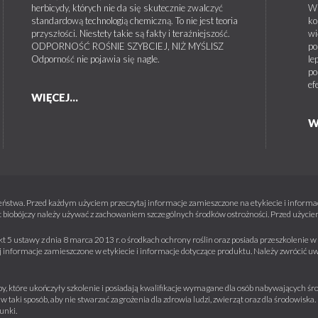
herbicydy, których nie da się skutecznie zwalczyć
W 
standardową technologią chemiczną. To nie jest teoria
ko
przyszłości. Niestety takie są fakty i teraźniejszość.
wi
ODPORNOŚĆ ROŚNIE SZYBCIEJ, NIŻ MYŚLISZ
po
Odporność nie pojawia się nagle.
le
po
ef
WIĘCEJ...
W
ństwa. Przed każdym użyciem przeczytaj informacje zamieszczone na etykiecie i informacj
 biobójczy należy używać z zachowaniem szczególnych środków ostrożności. Przed użyciem 
kt 5 ustawy z dnia 8 marca 2013 r. o środkach ochrony roślin oraz posiada przeszkolenie
informacje zamieszczone w etykiecie i informacje dotyczące produktu. Należy zwrócić u
y, które ukończyły szkolenie i posiadają kwalifikacje wymagane dla osób nabywających środ
w taki sposób, aby nie stwarzać zagrożenia dla zdrowia ludzi, zwierząt oraz dla środowisk
unki.