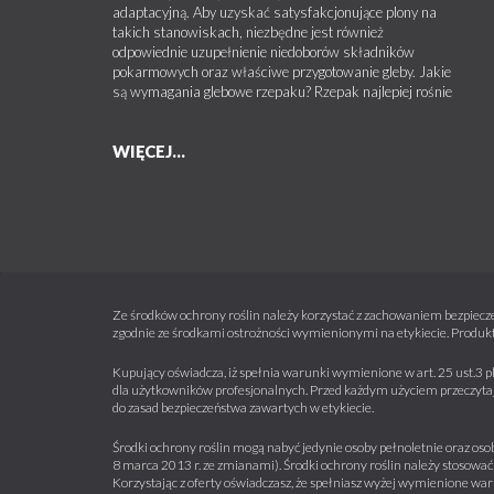
adaptacyjną. Aby uzyskać satysfakcjonujące plony na
takich stanowiskach, niezbędne jest również
odpowiednie uzupełnienie niedoborów składników
pokarmowych oraz właściwe przygotowanie gleby. Jakie
są wymagania glebowe rzepaku? Rzepak najlepiej rośnie
WIĘCEJ...
Ze środków ochrony roślin należy korzystać z zachowaniem bezpiecze
zgodnie ze środkami ostrożności wymienionymi na etykiecie. Produkt
Kupujący oświadcza, iż spełnia warunki wymienione w art. 25 ust.3 p
dla użytkowników profesjonalnych. Przed każdym użyciem przeczytaj 
do zasad bezpieczeństwa zawartych w etykiecie.
Środki ochrony roślin mogą nabyć jedynie osoby pełnoletnie oraz osob
8 marca 2013 r. ze zmianami). Środki ochrony roślin należy stosować 
Korzystając z oferty oświadczasz, że spełniasz wyżej wymienione war