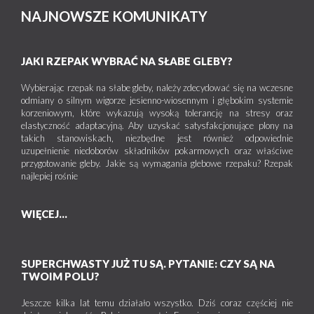
NAJNOWSZE KOMUNIKATY
JAKI RZEPAK WYBRAĆ NA SŁABE GLEBY?
Wybierając rzepak na słabe gleby, należy zdecydować się na wczesne
odmiany o silnym wigorze jesienno-wiosennym i głębokim systemie
korzeniowym, które wykazują wysoką tolerancję na stresy oraz
elastyczność adaptacyjną. Aby uzyskać satysfakcjonujące plony na
takich stanowiskach, niezbędne jest również odpowiednie
uzupełnienie niedoborów składników pokarmowych oraz właściwe
przygotowanie gleby. Jakie są wymagania glebowe rzepaku? Rzepak
najlepiej rośnie
WIĘCEJ...
SUPERCHWASTY JUŻ TU SĄ. PYTANIE: CZY SĄ NA
TWOIM POLU?
Jeszcze kilka lat temu działało wszystko. Dziś coraz częściej nie