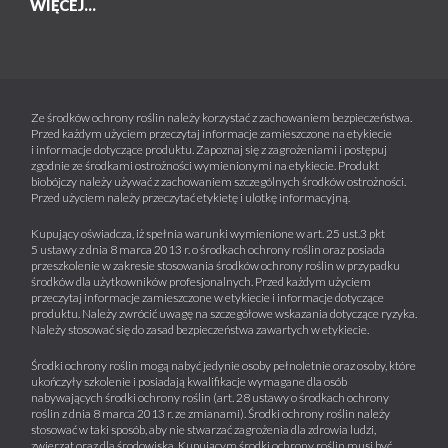
WIĘCEJ...
Ze środków ochrony roślin należy korzystać z zachowaniem bezpieczeństwa.
Przed każdym użyciem przeczytaj informacje zamieszczone na etykiecie
i informacje dotyczące produktu. Zapoznaj się z zagrożeniami i postępuj
zgodnie ze środkami ostrożności wymienionymi na etykiecie. Produkt
biobójczy należy używać z zachowaniem szczególnych środków ostrożności.
Przed użyciem należy przeczytać etykietę i ulotkę informacyjną.
Kupujący oświadcza, iż spełnia warunki wymienione w art. 25 ust.3 pkt
5 ustawy z dnia 8 marca 2013 r. o środkach ochrony roślin oraz posiada
przeszkolenie w zakresie stosowania środków ochrony roślin w przypadku
środków dla użytkowników profesjonalnych. Przed każdym użyciem
przeczytaj informacje zamieszczone w etykiecie i informacje dotyczące
produktu. Należy zwrócić uwagę na szczegółowe wskazania dotyczące ryzyka.
Należy stosować się do zasad bezpieczeństwa zawartych w etykiecie.
Środki ochrony roślin mogą nabyć jedynie osoby pełnoletnie oraz osoby, które
ukończyły szkolenie i posiadają kwalifikacje wymagane dla osób
nabywających środki ochrony roślin (art. 28 ustawy o środkach ochrony
roślin z dnia 8 marca 2013 r. ze zmianami). Środki ochrony roślin należy
stosować w taki sposób, aby nie stwarzać zagrożenia dla zdrowia ludzi,
zwierząt oraz dla środowiska. Kupującym środki ochrony roślin musi być