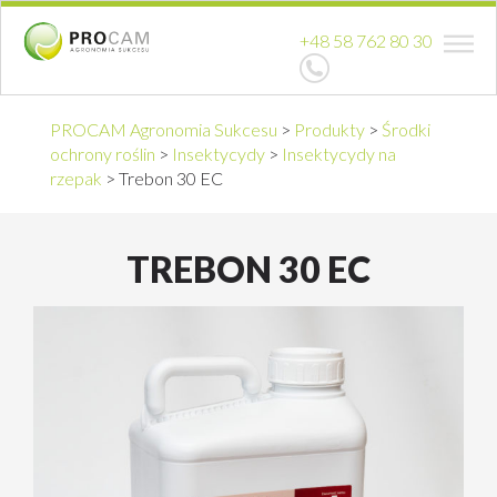
+48 58 762 80 30
PROCAM Agronomia Sukcesu
>
Produkty
>
Środki
ochrony roślin
>
Insektycydy
>
Insektycydy na
rzepak
>
Trebon 30 EC
TREBON 30 EC