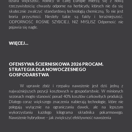
działa większość. Rolnicy w całej Europie mierzą się z nową
rzeczywistością: chwasty odporne na herbicydy, których nie da się
skutecznie zwalczyć standardową technologią chemiczną. To nie jest
teoria przyszłości. Niestety takie są fakty i teraźniejszość.
ODPORNOŚĆ ROŚNIE SZYBCIEJ, NIŻ MYŚLISZ Odporność nie
pojawia się nagle.
WIĘCEJ...
OFENSYWA ŚCIERNISKOWA 2026 PROCAM.
STRATEGIA DLA NOWOCZESNEGO
GOSPODARSTWA
W uprawie zbóż i rzepaku nawożenie jest dziś jedną z
najważniejszych pozycji kosztowych w gospodarstwie. W minionych
sezonach mogło stanowić ponad 40% kosztów całkowitych produkcji.
Dlatego coraz większego znaczenia nabierają technologie, które nie
polegają wyłącznie na ograniczaniu dawek, ale na lepszym
wykorzystaniu każdego kilograma składnika pokarmowego.
Nawożenie hybrydowe – jak zwiększyć efektywność nawożenia