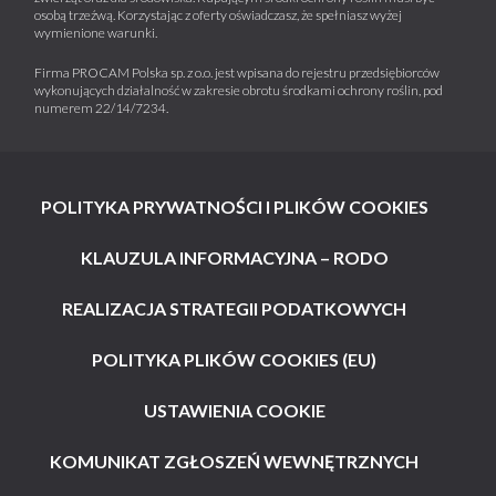
osobą trzeźwą. Korzystając z oferty oświadczasz, że spełniasz wyżej
wymienione warunki.
Firma PROCAM Polska sp. z o.o. jest wpisana do rejestru przedsiębiorców
wykonujących działalność w zakresie obrotu środkami ochrony roślin, pod
numerem 22/14/7234.
POLITYKA PRYWATNOŚCI I PLIKÓW COOKIES
KLAUZULA INFORMACYJNA – RODO
REALIZACJA STRATEGII PODATKOWYCH
POLITYKA PLIKÓW COOKIES (EU)
USTAWIENIA COOKIE
KOMUNIKAT ZGŁOSZEŃ WEWNĘTRZNYCH