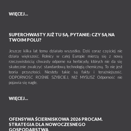
WIĘCEJ...
SUPERCHWASTY JUŻ TU SĄ. PYTANIE: CZY SĄ NA
TWOIM POLU?
Jeszcze kilka lat temu działało wszystko. Dziś coraz częściej nie
działa większość. Rolnicy w całej Europie mierzą się z nową
rzeczywistością: chwasty odporne na herbicydy, których nie da się
skutecznie zwalczyć standardową technologią chemiczną. To nie jest
teoria przyszłości. Niestety takie są fakty i teraźniejszość.
ODPORNOŚĆ ROŚNIE SZYBCIEJ, NIŻ MYŚLISZ Odporność nie
pojawia się nagle.
WIĘCEJ...
OFENSYWA ŚCIERNISKOWA 2026 PROCAM.
STRATEGIA DLA NOWOCZESNEGO
GOSPODARSTWA