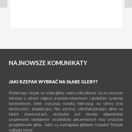
NAJNOWSZE KOMUNIKATY
JAKI RZEPAK WYBRAĆ NA SŁABE GLEBY?
Wybierając rzepak na słabe gleby, należy zdecydować się na wczesne
odmiany o silnym wigorze jesienno-wiosennym i głębokim systemie
korzeniowym, które wykazują wysoką tolerancję na stresy oraz
elastyczność adaptacyjną. Aby uzyskać satysfakcjonujące plony na
takich stanowiskach, niezbędne jest również odpowiednie
uzupełnienie niedoborów składników pokarmowych oraz właściwe
przygotowanie gleby. Jakie są wymagania glebowe rzepaku? Rzepak
najlepiej rośnie