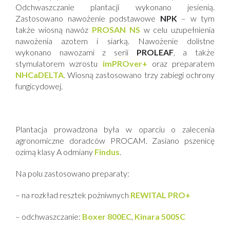
Odchwaszczanie plantacji wykonano jesienią.
Zastosowano nawożenie podstawowe
NPK
– w tym
także wiosną nawóz
PROSAN NS
w celu uzupełnienia
nawożenia azotem i siarką. Nawożenie dolistne
wykonano nawozami z serii
PROLEAF
, a także
stymulatorem wzrostu
imPROver+
oraz preparatem
NHCaDELTA
. Wiosną zastosowano trzy zabiegi ochrony
fungicydowej.
Plantacja prowadzona była w oparciu o zalecenia
agronomiczne doradców PROCAM. Zasiano pszenicę
ozimą klasy A odmiany
Findus
.
Na polu zastosowano preparaty:
– na rozkład resztek pożniwnych
REWITAL PRO+
– odchwaszczanie:
Boxer 800EC
,
Kinara 500SC