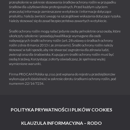
przeszkolenie w zakresie stosowania środków ochrony roślin w przypadku
środków dla użytkowników profesjonalnych. Przed każdym użyciem
przeczytaj informacje zamieszczone w etykiecie i informacje dotyczące
produktu. Należy zwrócić uwagę na szczegółowe wskazania dotyczące ryzyka.
Należy stosować się do zasad bezpieczeństwa zawartych w etykiecie.
Środki ochrony roślin mogą nabyć jedynie osoby pełnoletnie oraz osoby, które
ukończyły szkolenie i posiadają kwalifikacje wymagane dla osób
nabywających środki ochrony roślin (art. 28 ustawy o środkach ochrony
roślin z dnia 8 marca 2013 r. ze zmianami). Środki ochrony roślin należy
stosować w taki sposób, aby nie stwarzać zagrożenia dla zdrowia ludzi,
zwierząt oraz dla środowiska. Kupującym środki ochrony roślin musi być
osobą trzeźwą. Korzystając z oferty oświadczasz, że spełniasz wyżej
wymienione warunki.
Firma PROCAM Polska sp. z o.o. jest wpisana do rejestru przedsiębiorców
wykonujących działalność w zakresie obrotu środkami ochrony roślin, pod
numerem 22/14/7234.
POLITYKA PRYWATNOŚCI I PLIKÓW COOKIES
KLAUZULA INFORMACYJNA – RODO