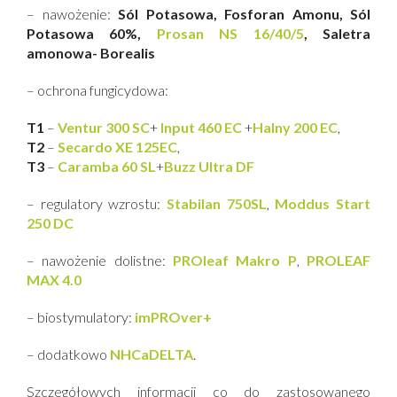
– nawożenie:
Sól Potasowa, Fosforan Amonu, Sól
Potasowa 60%,
Prosan NS 16/40/5
, Saletra
amonowa- Borealis
– ochrona fungicydowa:
T1
–
Ventur 300 SC
+
Input 460 EC
+
Halny 200 EC
,
T2
–
Secardo XE 125EC
,
T3
–
Caramba 60 SL
+
Buzz Ultra DF
– regulatory wzrostu:
Stabilan 750SL
,
Moddus Start
250 DC
– nawożenie dolistne:
PROleaf Makro P
,
PROLEAF
MAX 4.0
– biostymulatory:
imPROver+
– dodatkowo
NHCaDELTA
.
Szczegółowych informacji co do zastosowanego