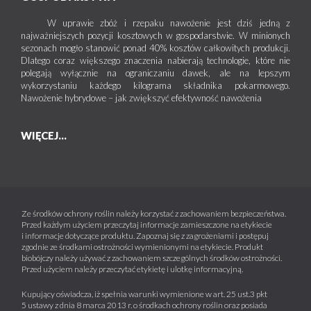
W uprawie zbóż i rzepaku nawożenie jest dziś jedną z
najważniejszych pozycji kosztowych w gospodarstwie. W minionych
sezonach mogło stanowić ponad 40% kosztów całkowitych produkcji.
Dlatego coraz większego znaczenia nabierają technologie, które nie
polegają wyłącznie na ograniczaniu dawek, ale na lepszym
wykorzystaniu każdego kilograma składnika pokarmowego.
Nawożenie hybrydowe – jak zwiększyć efektywność nawożenia
WIĘCEJ...
Ze środków ochrony roślin należy korzystać z zachowaniem bezpieczeństwa.
Przed każdym użyciem przeczytaj informacje zamieszczone na etykiecie
i informacje dotyczące produktu. Zapoznaj się z zagrożeniami i postępuj
zgodnie ze środkami ostrożności wymienionymi na etykiecie. Produkt
biobójczy należy używać z zachowaniem szczególnych środków ostrożności.
Przed użyciem należy przeczytać etykietę i ulotkę informacyjną.
Kupujący oświadcza, iż spełnia warunki wymienione w art. 25 ust.3 pkt
5 ustawy z dnia 8 marca 2013 r. o środkach ochrony roślin oraz posiada