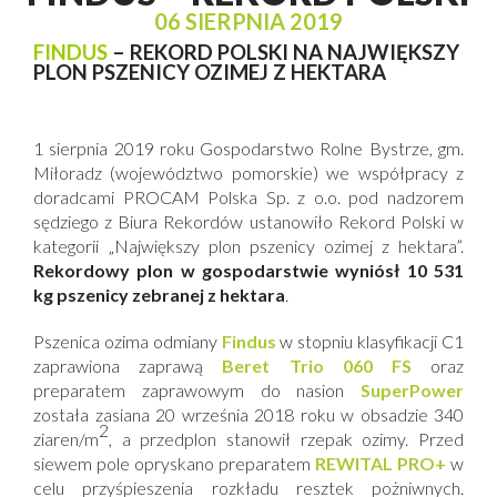
06 SIERPNIA 2019
FINDUS
– REKORD POLSKI NA NAJWIĘKSZY
PLON PSZENICY OZIMEJ Z HEKTARA
1 sierpnia 2019 roku Gospodarstwo Rolne Bystrze, gm.
Miłoradz (województwo pomorskie) we współpracy z
doradcami PROCAM Polska Sp. z o.o. pod nadzorem
sędziego z Biura Rekordów ustanowiło Rekord Polski w
kategorii „Największy plon pszenicy ozimej z hektara”.
Rekordowy plon w gospodarstwie wyniósł 10 531
kg pszenicy zebranej z hektara
.
Pszenica ozima odmiany
Findus
w stopniu klasyfikacji C1
zaprawiona zaprawą
Beret Trio 060 FS
oraz
preparatem zaprawowym do nasion
SuperPower
została zasiana 20 września 2018 roku w obsadzie 340
2
ziaren/m
, a przedplon stanowił rzepak ozimy. Przed
siewem pole opryskano preparatem
REWITAL PRO+
w
celu przyśpieszenia rozkładu resztek pożniwnych.