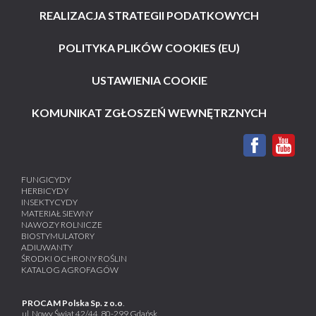
REALIZACJA STRATEGII PODATKOWYCH
POLITYKA PLIKÓW COOKIES (EU)
USTAWIENIA COOKIE
KOMUNIKAT ZGŁOSZEŃ WEWNĘTRZNYCH
FUNGICYDY
HERBICYDY
INSEKTYCYDY
MATERIAŁ SIEWNY
NAWOZY ROLNICZE
BIOSTYMULATORY
ADIUWANTY
ŚRODKI OCHRONY ROŚLIN
KATALOG AGROFAGÓW
PROCAM Polska Sp. z o.o
.
ul. Nowy Świat 42/44, 80-299 Gdańsk