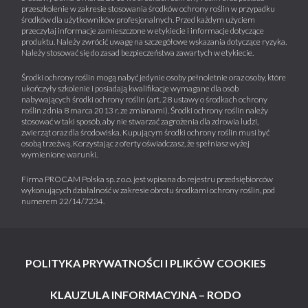
przeszkolenie w zakresie stosowania środków ochrony roślin w przypadku
środków dla użytkowników profesjonalnych. Przed każdym użyciem
przeczytaj informacje zamieszczone w etykiecie i informacje dotyczące
produktu. Należy zwrócić uwagę na szczegółowe wskazania dotyczące ryzyka.
Należy stosować się do zasad bezpieczeństwa zawartych w etykiecie.
Środki ochrony roślin mogą nabyć jedynie osoby pełnoletnie oraz osoby, które
ukończyły szkolenie i posiadają kwalifikacje wymagane dla osób
nabywających środki ochrony roślin (art. 28 ustawy o środkach ochrony
roślin z dnia 8 marca 2013 r. ze zmianami). Środki ochrony roślin należy
stosować w taki sposób, aby nie stwarzać zagrożenia dla zdrowia ludzi,
zwierząt oraz dla środowiska. Kupującym środki ochrony roślin musi być
osobą trzeźwą. Korzystając z oferty oświadczasz, że spełniasz wyżej
wymienione warunki.
Firma PROCAM Polska sp. z o.o. jest wpisana do rejestru przedsiębiorców
wykonujących działalność w zakresie obrotu środkami ochrony roślin, pod
numerem 22/14/7234.
POLITYKA PRYWATNOŚCI I PLIKÓW COOKIES
KLAUZULA INFORMACYJNA – RODO