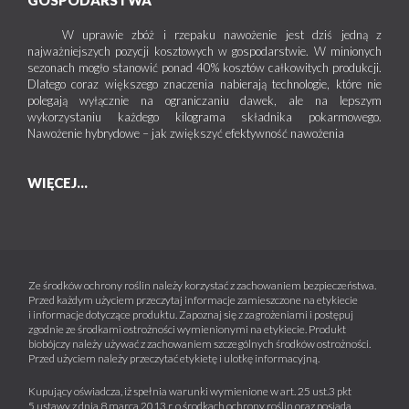
GOSPODARSTWA
W uprawie zbóż i rzepaku nawożenie jest dziś jedną z
najważniejszych pozycji kosztowych w gospodarstwie. W minionych
sezonach mogło stanowić ponad 40% kosztów całkowitych produkcji.
Dlatego coraz większego znaczenia nabierają technologie, które nie
polegają wyłącznie na ograniczaniu dawek, ale na lepszym
wykorzystaniu każdego kilograma składnika pokarmowego.
Nawożenie hybrydowe – jak zwiększyć efektywność nawożenia
WIĘCEJ...
Ze środków ochrony roślin należy korzystać z zachowaniem bezpieczeństwa.
Przed każdym użyciem przeczytaj informacje zamieszczone na etykiecie
i informacje dotyczące produktu. Zapoznaj się z zagrożeniami i postępuj
zgodnie ze środkami ostrożności wymienionymi na etykiecie. Produkt
biobójczy należy używać z zachowaniem szczególnych środków ostrożności.
Przed użyciem należy przeczytać etykietę i ulotkę informacyjną.
Kupujący oświadcza, iż spełnia warunki wymienione w art. 25 ust.3 pkt
5 ustawy z dnia 8 marca 2013 r. o środkach ochrony roślin oraz posiada