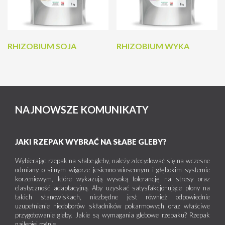
RHIZOBIUM SOJA
RHIZOBIUM WYKA
NAJNOWSZE KOMUNIKATY
JAKI RZEPAK WYBRAĆ NA SŁABE GLEBY?
Wybierając rzepak na słabe gleby, należy zdecydować się na wczesne
odmiany o silnym wigorze jesienno-wiosennym i głębokim systemie
korzeniowym, które wykazują wysoką tolerancję na stresy oraz
elastyczność adaptacyjną. Aby uzyskać satysfakcjonujące plony na
takich stanowiskach, niezbędne jest również odpowiednie
uzupełnienie niedoborów składników pokarmowych oraz właściwe
przygotowanie gleby. Jakie są wymagania glebowe rzepaku? Rzepak
najlepiej rośnie