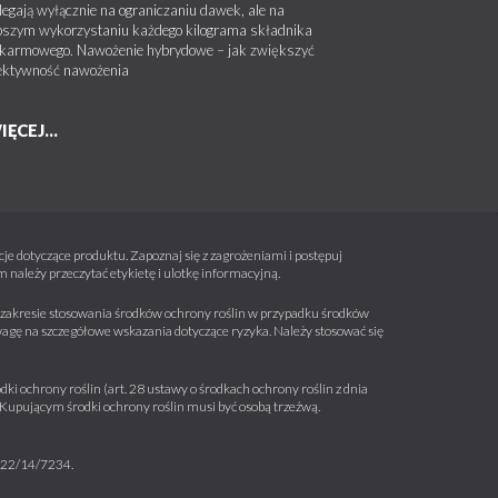
legają wyłącznie na ograniczaniu dawek, ale na
pszym wykorzystaniu każdego kilograma składnika
karmowego. Nawożenie hybrydowe – jak zwiększyć
ektywność nawożenia
IĘCEJ...
e dotyczące produktu. Zapoznaj się z zagrożeniami i postępuj
należy przeczytać etykietę i ulotkę informacyjną.
 w zakresie stosowania środków ochrony roślin w przypadku środków
wagę na szczegółowe wskazania dotyczące ryzyka. Należy stosować się
ki ochrony roślin (art. 28 ustawy o środkach ochrony roślin z dnia
a. Kupującym środki ochrony roślin musi być osobą trzeźwą.
m 22/14/7234.