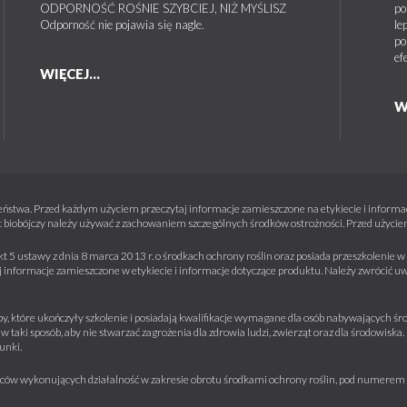
ODPORNOŚĆ ROŚNIE SZYBCIEJ, NIŻ MYŚLISZ
po
Odporność nie pojawia się nagle.
le
po
ef
WIĘCEJ...
W
ństwa. Przed każdym użyciem przeczytaj informacje zamieszczone na etykiecie i informacj
 biobójczy należy używać z zachowaniem szczególnych środków ostrożności. Przed użyciem 
kt 5 ustawy z dnia 8 marca 2013 r. o środkach ochrony roślin oraz posiada przeszkolenie
informacje zamieszczone w etykiecie i informacje dotyczące produktu. Należy zwrócić u
y, które ukończyły szkolenie i posiadają kwalifikacje wymagane dla osób nabywających środ
w taki sposób, aby nie stwarzać zagrożenia dla zdrowia ludzi, zwierząt oraz dla środowisk
unki.
iorców wykonujących działalność w zakresie obrotu środkami ochrony roślin, pod numere