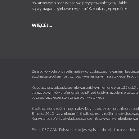
pokarmowych oraz właściwe przygotowanie gleby. Jakie
są wymagania glebowe rzepaku? Rzepak najlepiej rośnie
WIĘCEJ...
Ze środków ochrony roślin należy korzystać z zachowaniem bezpiecze
zgodnie ze środkami ostrożności wymienionymi na etykiecie. Produkt
Kupujący oświadcza, iż spełnia warunki wymienione w art. 25 ust.3 p
dla użytkowników profesjonalnych. Przed każdym użyciem przeczytaj 
do zasad bezpieczeństwa zawartych w etykiecie.
Środki ochrony roślin mogą nabyć jedynie osoby pełnoletnie oraz osob
8 marca 2013 r. ze zmianami). Środki ochrony roślin należy stosować 
Korzystając z oferty oświadczasz, że spełniasz wyżej wymienione war
Firma PROCAM Polska sp. z o.o. jest wpisana do rejestru przedsięb