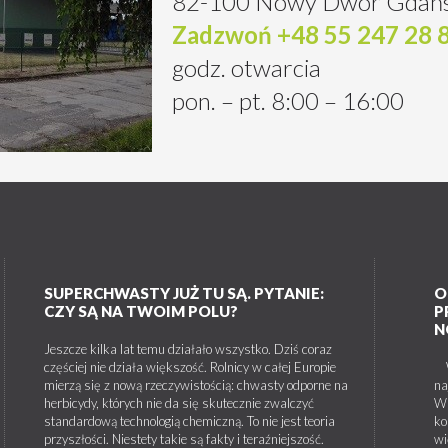
82-100 Nowy Dwór Gdańs
Zadzwoń +48 55 247 28 
godz. otwarcia
pon. – pt. 8:00 – 16:00
SUPERCHWASTY JUŻ TU SĄ. PYTANIE:
O
CZY SĄ NA TWOIM POLU?
P
N
Jeszcze kilka lat temu działało wszystko. Dziś coraz
częściej nie działa większość. Rolnicy w całej Europie
W 
mierzą się z nową rzeczywistością: chwasty odporne na
na
herbicydy, których nie da się skutecznie zwalczyć
W 
standardową technologią chemiczną. To nie jest teoria
ko
przyszłości. Niestety takie są fakty i teraźniejszość.
wi