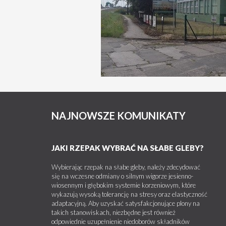
NAJNOWSZE KOMUNIKATY
JAKI RZEPAK WYBRAĆ NA SŁABE GLEBY?
Wybierając rzepak na słabe gleby, należy zdecydować
się na wczesne odmiany o silnym wigorze jesienno-
wiosennym i głębokim systemie korzeniowym, które
wykazują wysoką tolerancję na stresy oraz elastyczność
adaptacyjną. Aby uzyskać satysfakcjonujące plony na
takich stanowiskach, niezbędne jest również
odpowiednie uzupełnienie niedoborów składników