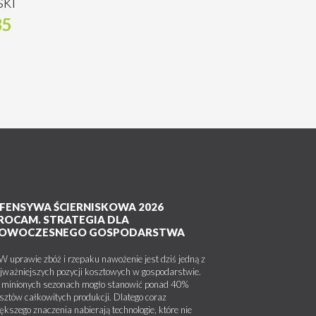
ki
85
FENSYWA ŚCIERNISKOWA 2026
ROCAM. STRATEGIA DLA
OWOCZESNEGO GOSPODARSTWA
uprawie zbóż i rzepaku nawożenie jest dziś jedną z
jważniejszych pozycji kosztowych w gospodarstwie.
minionych sezonach mogło stanowić ponad 40%
sztów całkowitych produkcji. Dlatego coraz
ększego znaczenia nabierają technologie, które nie