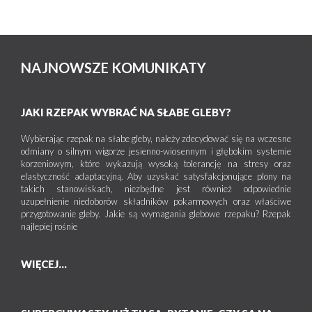
NAJNOWSZE KOMUNIKATY
JAKI RZEPAK WYBRAĆ NA SŁABE GLEBY?
Wybierając rzepak na słabe gleby, należy zdecydować się na wczesne
odmiany o silnym wigorze jesienno-wiosennym i głębokim systemie
korzeniowym, które wykazują wysoką tolerancję na stresy oraz
elastyczność adaptacyjną. Aby uzyskać satysfakcjonujące plony na
takich stanowiskach, niezbędne jest również odpowiednie
uzupełnienie niedoborów składników pokarmowych oraz właściwe
przygotowanie gleby. Jakie są wymagania glebowe rzepaku? Rzepak
najlepiej rośnie
WIĘCEJ...