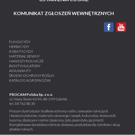
KOMUNIKAT ZGŁOSZEŃ WEWNĘTRZNYCH
FUNGICYDY
HERBICYDY
INSEKTYCYDY
MATERIAŁ SIEWNY
NAWOZY ROLNICZE
BIOSTYMULATORY
ADIUWANTY
ŚRODKI OCHRONY ROŚLIN
KATALOG AGROFAGÓW
PROCAM Polska Sp. z o.o
.
ul. Nowy Świat 42/44, 80-299 Gdańsk
tel.
58 762 80 30
Procam dystrybutor środków ochrony roślin, nawozów rolniczych
i biostymulatorów, materiału siewnego: rzepak, kukurydza, słonecznik,
lucerna, zboża jare i ozime (pszenica, żyto, pszenżyto, jęczmień).
Kompleksowe doradztwo rolnicze, dostawy produktów dla rolników i skup
płodów rolnych.