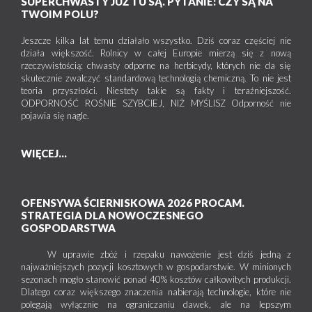
SUPERCHWASTY JUŻ TU SĄ. PYTANIE: CZY SĄ NA
TWOIM POLU?
Jeszcze kilka lat temu działało wszystko. Dziś coraz częściej nie
działa większość. Rolnicy w całej Europie mierzą się z nową
rzeczywistością: chwasty odporne na herbicydy, których nie da się
skutecznie zwalczyć standardową technologią chemiczną. To nie jest
teoria przyszłości. Niestety takie są fakty i teraźniejszość.
ODPORNOŚĆ ROŚNIE SZYBCIEJ, NIŻ MYŚLISZ Odporność nie
pojawia się nagle.
WIĘCEJ...
OFENSYWA ŚCIERNISKOWA 2026 PROCAM.
STRATEGIA DLA NOWOCZESNEGO
GOSPODARSTWA
W uprawie zbóż i rzepaku nawożenie jest dziś jedną z
najważniejszych pozycji kosztowych w gospodarstwie. W minionych
sezonach mogło stanowić ponad 40% kosztów całkowitych produkcji.
Dlatego coraz większego znaczenia nabierają technologie, które nie
polegają wyłącznie na ograniczaniu dawek, ale na lepszym