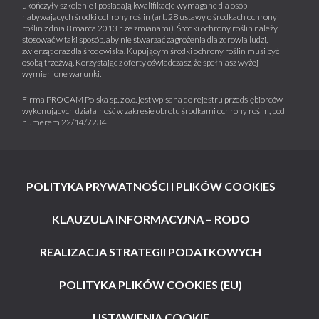
ukończyły szkolenie i posiadają kwalifikacje wymagane dla osób
nabywających środki ochrony roślin (art. 28 ustawy o środkach ochrony
roślin z dnia 8 marca 2013 r. ze zmianami). Środki ochrony roślin należy
stosować w taki sposób, aby nie stwarzać zagrożenia dla zdrowia ludzi,
zwierząt oraz dla środowiska. Kupującym środki ochrony roślin musi być
osobą trzeźwą. Korzystając z oferty oświadczasz, że spełniasz wyżej
wymienione warunki.
Firma PROCAM Polska sp. z o.o. jest wpisana do rejestru przedsiębiorców
wykonujących działalność w zakresie obrotu środkami ochrony roślin, pod
numerem 22/14/7234.
POLITYKA PRYWATNOŚCI I PLIKÓW COOKIES
KLAUZULA INFORMACYJNA – RODO
REALIZACJA STRATEGII PODATKOWYCH
POLITYKA PLIKÓW COOKIES (EU)
USTAWIENIA COOKIE