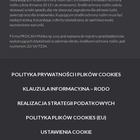
roślin z dnia 8 marca 2013 r. ze zmianami). Środki ochrony roślin należy
stosować w taki sposób, aby nie stwarzać zagrożenia dla zdrowia ludzi,
zwierząt oraz dla środowiska. Kupującym środki ochrony roślin musi być
osobą trzeźwą. Korzystając z oferty oświadczasz, że spełniasz wyżej
wymienione warunki.
Firma PROCAM Polska sp. z o.o. jest wpisana do rejestru przedsiębiorców
wykonujących działalność w zakresie obrotu środkami ochrony roślin, pod
numerem 22/14/7234.
POLITYKA PRYWATNOŚCI I PLIKÓW COOKIES
KLAUZULA INFORMACYJNA – RODO
REALIZACJA STRATEGII PODATKOWYCH
POLITYKA PLIKÓW COOKIES (EU)
USTAWIENIA COOKIE