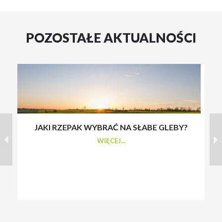
POZOSTAŁE AKTUALNOŚCI
JAKI RZEPAK WYBRAĆ NA SŁABE GLEBY?
S
WIĘCEJ...