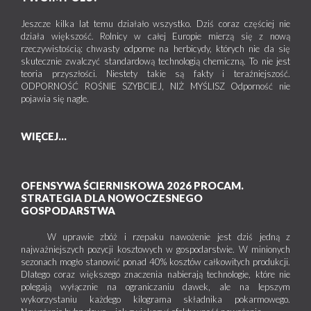
Jeszcze kilka lat temu działało wszystko. Dziś coraz częściej nie
działa większość. Rolnicy w całej Europie mierzą się z nową
rzeczywistością: chwasty odporne na herbicydy, których nie da się
skutecznie zwalczyć standardową technologią chemiczną. To nie jest
teoria przyszłości. Niestety takie są fakty i teraźniejszość.
ODPORNOŚĆ ROŚNIE SZYBCIEJ, NIŻ MYŚLISZ Odporność nie
pojawia się nagle.
WIĘCEJ...
OFENSYWA ŚCIERNISKOWA 2026 PROCAM.
STRATEGIA DLA NOWOCZESNEGO
GOSPODARSTWA
W uprawie zbóż i rzepaku nawożenie jest dziś jedną z
najważniejszych pozycji kosztowych w gospodarstwie. W minionych
sezonach mogło stanowić ponad 40% kosztów całkowitych produkcji.
Dlatego coraz większego znaczenia nabierają technologie, które nie
polegają wyłącznie na ograniczaniu dawek, ale na lepszym
wykorzystaniu każdego kilograma składnika pokarmowego.