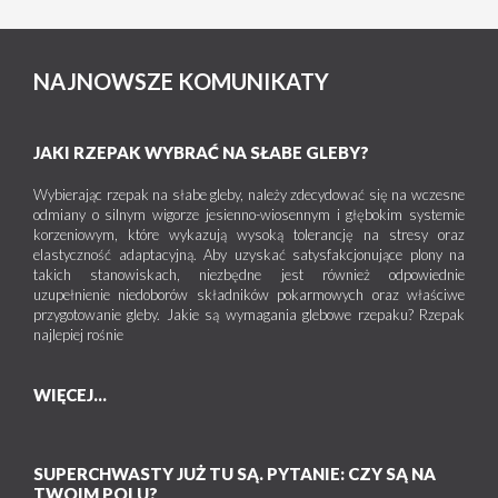
NAJNOWSZE KOMUNIKATY
JAKI RZEPAK WYBRAĆ NA SŁABE GLEBY?
Wybierając rzepak na słabe gleby, należy zdecydować się na wczesne
odmiany o silnym wigorze jesienno-wiosennym i głębokim systemie
korzeniowym, które wykazują wysoką tolerancję na stresy oraz
elastyczność adaptacyjną. Aby uzyskać satysfakcjonujące plony na
takich stanowiskach, niezbędne jest również odpowiednie
uzupełnienie niedoborów składników pokarmowych oraz właściwe
przygotowanie gleby. Jakie są wymagania glebowe rzepaku? Rzepak
najlepiej rośnie
WIĘCEJ...
SUPERCHWASTY JUŻ TU SĄ. PYTANIE: CZY SĄ NA
TWOIM POLU?