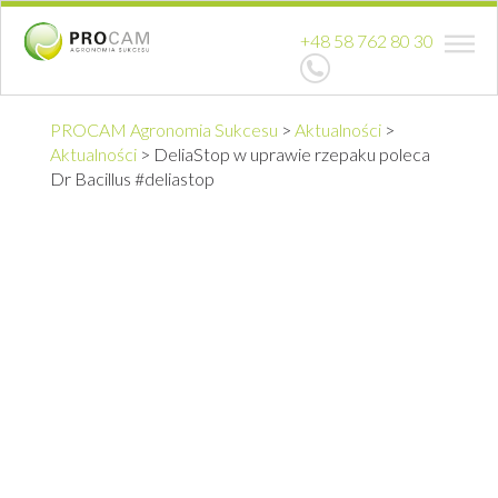
+48 58 762 80 30
PROCAM Agronomia Sukcesu
>
Aktualności
>
Aktualności
>
DeliaStop w uprawie rzepaku poleca
Dr Bacillus #deliastop