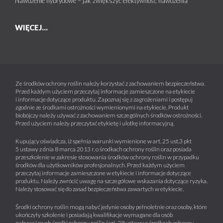
Nawożenie hybrydowe – jak zwiększyć efektywność nawożenia
WIĘCEJ...
Ze środków ochrony roślin należy korzystać z zachowaniem bezpieczeństwa.
Przed każdym użyciem przeczytaj informacje zamieszczone na etykiecie
i informacje dotyczące produktu. Zapoznaj się z zagrożeniami i postępuj
zgodnie ze środkami ostrożności wymienionymi na etykiecie. Produkt
biobójczy należy używać z zachowaniem szczególnych środków ostrożności.
Przed użyciem należy przeczytać etykietę i ulotkę informacyjną.
Kupujący oświadcza, iż spełnia warunki wymienione w art. 25 ust.3 pkt
5 ustawy z dnia 8 marca 2013 r. o środkach ochrony roślin oraz posiada
przeszkolenie w zakresie stosowania środków ochrony roślin w przypadku
środków dla użytkowników profesjonalnych. Przed każdym użyciem
przeczytaj informacje zamieszczone w etykiecie i informacje dotyczące
produktu. Należy zwrócić uwagę na szczegółowe wskazania dotyczące ryzyka.
Należy stosować się do zasad bezpieczeństwa zawartych w etykiecie.
Środki ochrony roślin mogą nabyć jedynie osoby pełnoletnie oraz osoby, które
ukończyły szkolenie i posiadają kwalifikacje wymagane dla osób
nabywających środki ochrony roślin (art. 28 ustawy o środkach ochrony