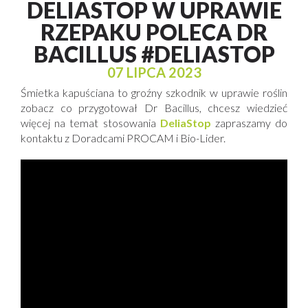
DELIASTOP W UPRAWIE
RZEPAKU POLECA DR
BACILLUS #DELIASTOP
07 LIPCA 2023
Śmietka kapuściana to groźny szkodnik w uprawie roślin
zobacz co przygotował Dr Bacillus, chcesz wiedzieć
więcej na temat stosowania
DeliaStop
zapraszamy do
kontaktu z Doradcami PROCAM i Bio-Lider.