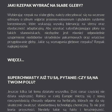
JAKI RZEPAK WYBRAĆ NA SŁABE GLEBY?
Wybierając rzepak na słabe gleby, należy zdecydować się na wczesne
odmiany o silnym wigorze jesienno-wiosennym i głębokim systemie
korzeniowym, które wykazują wysoką tolerancję na stresy oraz
elastyczność adaptacyjną. Aby uzyskać satysfakcjonujące plony na
takich stanowiskach, niezbędne jest również odpowiednie
uzupełnienie niedoborów składników pokarmowych oraz właściwe
przygotowanie gleby. Jakie są wymagania glebowe rzepaku? Rzepak
najlepiej rośnie
WIĘCEJ...
SUPERCHWASTY JUŻ TU SĄ. PYTANIE: CZY SĄ NA
TWOIM POLU?
Jeszcze kilka lat temu działało wszystko. Dziś coraz częściej nie
działa większość. Rolnicy w całej Europie mierzą się z nową
rzeczywistością: chwasty odporne na herbicydy, których nie da się
skutecznie zwalczyć standardową technologią chemiczną. To nie jest
teoria przyszłości. Niestety takie są fakty i teraźniejszość.