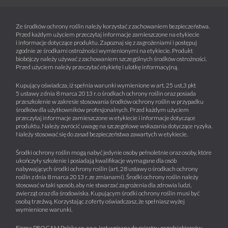
Ze środków ochrony roślin należy korzystać z zachowaniem bezpieczeństwa.
Przed każdym użyciem przeczytaj informacje zamieszczone na etykiecie
i informacje dotyczące produktu. Zapoznaj się z zagrożeniami i postępuj
zgodnie ze środkami ostrożności wymienionymi na etykiecie. Produkt
biobójczy należy używać z zachowaniem szczególnych środków ostrożności.
Przed użyciem należy przeczytać etykietę i ulotkę informacyjną.
Kupujący oświadcza, iż spełnia warunki wymienione w art. 25 ust.3 pkt
5 ustawy z dnia 8 marca 2013 r. o środkach ochrony roślin oraz posiada
przeszkolenie w zakresie stosowania środków ochrony roślin w przypadku
środków dla użytkowników profesjonalnych. Przed każdym użyciem
przeczytaj informacje zamieszczone w etykiecie i informacje dotyczące
produktu. Należy zwrócić uwagę na szczegółowe wskazania dotyczące ryzyka.
Należy stosować się do zasad bezpieczeństwa zawartych w etykiecie.
Środki ochrony roślin mogą nabyć jedynie osoby pełnoletnie oraz osoby, które
ukończyły szkolenie i posiadają kwalifikacje wymagane dla osób
nabywających środki ochrony roślin (art. 28 ustawy o środkach ochrony
roślin z dnia 8 marca 2013 r. ze zmianami). Środki ochrony roślin należy
stosować w taki sposób, aby nie stwarzać zagrożenia dla zdrowia ludzi,
zwierząt oraz dla środowiska. Kupującym środki ochrony roślin musi być
osobą trzeźwą. Korzystając z oferty oświadczasz, że spełniasz wyżej
wymienione warunki.
Firma PROCAM Polska sp. z o.o. jest wpisana do rejestru przedsiębiorców