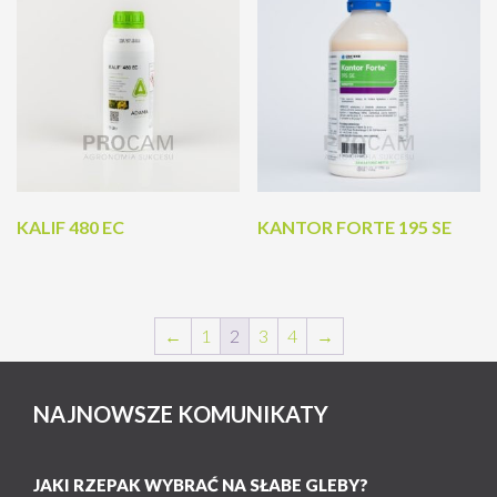
KALIF 480 EC
KANTOR FORTE 195 SE
←
1
2
3
4
→
NAJNOWSZE KOMUNIKATY
JAKI RZEPAK WYBRAĆ NA SŁABE GLEBY?