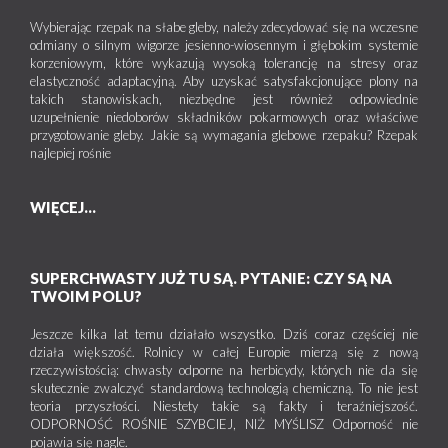
Wybierając rzepak na słabe gleby, należy zdecydować się na wczesne
odmiany o silnym wigorze jesienno-wiosennym i głębokim systemie
korzeniowym, które wykazują wysoką tolerancję na stresy oraz
elastyczność adaptacyjną. Aby uzyskać satysfakcjonujące plony na
takich stanowiskach, niezbędne jest również odpowiednie
uzupełnienie niedoborów składników pokarmowych oraz właściwe
przygotowanie gleby. Jakie są wymagania glebowe rzepaku? Rzepak
najlepiej rośnie
WIĘCEJ...
SUPERCHWASTY JUŻ TU SĄ. PYTANIE: CZY SĄ NA
TWOIM POLU?
Jeszcze kilka lat temu działało wszystko. Dziś coraz częściej nie
działa większość. Rolnicy w całej Europie mierzą się z nową
rzeczywistością: chwasty odporne na herbicydy, których nie da się
skutecznie zwalczyć standardową technologią chemiczną. To nie jest
teoria przyszłości. Niestety takie są fakty i teraźniejszość.
ODPORNOŚĆ ROŚNIE SZYBCIEJ, NIŻ MYŚLISZ Odporność nie
pojawia się nagle.