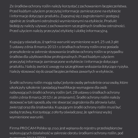
Ze środków ochrony roślin należy korzystać z zachowaniem bezpieczeństwa.
Przed każdym użyciem przeczytaj informacje zamieszczone na etykiecie
i informacje dotyczące produktu. Zapoznaj się z zagrożeniami i postępuj
zgodnie ze środkami ostrożności wymienionymi na etykiecie. Produkt
biobójczy należy używać z zachowaniem szczególnych środków ostrożności.
Przed użyciem należy przeczytać etykietę i ulotkę informacyjną.
Kupujący oświadcza, iż spełnia warunki wymienione w art. 25 ust.3 pkt
5 ustawy z dnia 8 marca 2013 r. o środkach ochrony roślin oraz posiada
przeszkolenie w zakresie stosowania środków ochrony roślin w przypadku
środków dla użytkowników profesjonalnych. Przed każdym użyciem
przeczytaj informacje zamieszczone w etykiecie i informacje dotyczące
produktu. Należy zwrócić uwagę na szczegółowe wskazania dotyczące ryzyka.
Należy stosować się do zasad bezpieczeństwa zawartych w etykiecie.
Środki ochrony roślin mogą nabyć jedynie osoby pełnoletnie oraz osoby, które
ukończyły szkolenie i posiadają kwalifikacje wymagane dla osób
nabywających środki ochrony roślin (art. 28 ustawy o środkach ochrony
roślin z dnia 8 marca 2013 r. ze zmianami). Środki ochrony roślin należy
stosować w taki sposób, aby nie stwarzać zagrożenia dla zdrowia ludzi,
zwierząt oraz dla środowiska. Kupującym środki ochrony roślin musi być
osobą trzeźwą. Korzystając z oferty oświadczasz, że spełniasz wyżej
wymienione warunki.
Firma PROCAM Polska sp. z o.o. jest wpisana do rejestru przedsiębiorców
wykonujących działalność w zakresie obrotu środkami ochrony roślin, pod
numerem 22/14/7234.